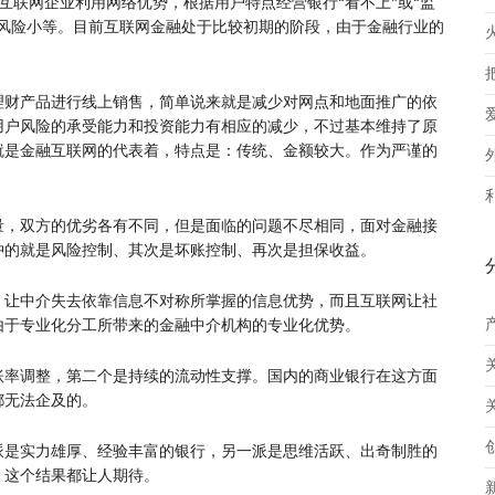
互联网企业利用网络优势，根据用户特点经营银行“看不上”或“监
、风险小等。目前互联网金融处于比较初期的阶段，由于金融行业的
理财产品进行线上销售，简单说来就是减少对网点和地面推广的依
用户风险的承受能力和投资能力有相应的减少，不过基本维持了原
就是金融互联网的代表着，特点是：传统、金额较大。作为严谨的
。
量，双方的优劣各有不同，但是面临的问题不尽相同，面对金融接
冲的就是风险控制、其次是坏账控制、再次是担保收益。
，让中介失去依靠信息不对称所掌握的信息优势，而且互联网让社
由于专业化分工所带来的金融中介机构的专业化优势。
账率调整，第二个是持续的流动性支撑。国内的商业银行在这方面
都无法企及的。
派是实力雄厚、经验丰富的银行，另一派是思维活跃、出奇制胜的
，这个结果都让人期待。