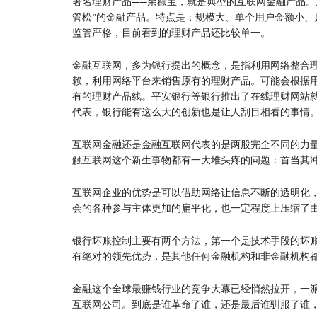
著名理财产品——余额宝，就是典型的互联网金融产品。
管松”的金融产品。特点是：规模大、单个用户金额小
监管严格，目前看到的理财产品还比较单一。
金融互联网，多为银行提出的概念，是指利用网络整合
赖，利用网络平台来销售原有的理财产品。可能会根据
有的理财产品线。平安银行等银行推出了在线理财网站
代表，银行能有这么大的创新也是让人刮目相看的事情
互联网金融还是金融互联网代表的是两股完全不同的力
触互联网这个新生事物都有一大堆头疼的问题：首当其
互联网企业的优势是可以借助网络让信息不断的透明化
会的各种参与主体更加的扁平化，也一定程度上压缩了
银行坏账控制主要有两个方法，第一个是技术手段的坏
有绝对的领先优势，是其他任何金融机构和非金融机构
金融这个全球最赚钱行业的竞争大幕已经悄然拉开，一
互联网公司。到底是谁革命了谁，还是最后谁驯服了谁