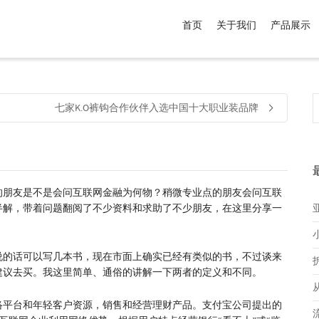
首页
关于我们
产品展示
介于
。显示所有
黑色
商品，品牌为
默认品牌
.
七家K.O裤钩合作伙伴入选中国十大职业装品牌
的朋友是不是会问互联网金融为何物？稍微专业点的朋友会问互联
半解，带着问题翻阅了不少资料和求助了不少朋友，在这里分享一
说的话可以写几本书，现在市面上确实已经有类似的书，不过谈来
建议去买。我这里简单、通俗的讲解一下两者的定义和不同。
络平台和年轻客户资源，销售和经营理财产品。支付宝公司提出的