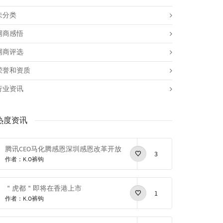
未分类
网商感悟
网商评选
荣誉和资质
行业资讯
热度资讯
腾讯CEO马化腾感恩深圳感恩改革开放
3
作者：K.O裤钩
＂虎都＂即将在香港上市
1
作者：K.O裤钩