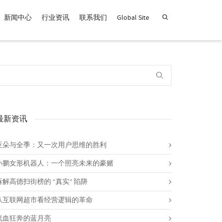
新闻中心
行业资讯
联系我们
Global Site
查找产品！
最新资讯
亚朵与全季：又一次用户思维的胜利
小鹏女形机器人：一个照亮未来的豪赌
拆解高德扫街榜的 “真实” 陷阱
从互联网超市看经营逻辑的革命
流血狂奔的蓝月亮