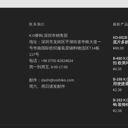
联系我们
最新产
K.O裤钩 深圳市销售部
KO-88
地址：深圳市龙岗区平湖街道华南大道一
底片多
号华南国际纺织服装原辅料物流区T14栋
¥
88.00
117号
B-480
电话：+86 0755-82924624
扣 欧美
周一到周五: 9:00-17:00
¥
0.35
B-168
邮件：dashi@oishiko.com
用便捷
周六、周日请发邮件
¥
2.38
B-163
钩 装饰
¥
2.58