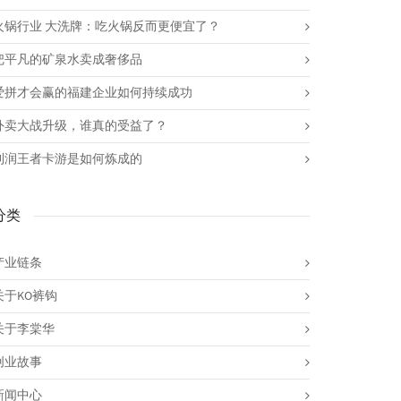
火锅行业 大洗牌：吃火锅反而更便宜了？
把平凡的矿泉水卖成奢侈品
爱拼才会赢的福建企业如何持续成功
外卖大战升级，谁真的受益了？
利润王者卡游是如何炼成的
分类
产业链条
关于KO裤钩
关于李棠华
创业故事
新闻中心