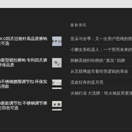
品
最新资讯
2B K.O四爪过检针高品质裤钩
亚朵与全季：又一次用户思维的
款可选
小鹏女形机器人：一个照亮未来
 K.O新型锁扣裤钩 专利四爪裤
拆解高德扫街榜的 “真实” 陷阱
环保品质
从互联网超市看经营逻辑的革命
 K.O不锈钢腰围调节扣 环保实
流血狂奔的蓝月亮
通用款
火锅行业 大洗牌：吃火锅反而更
 K.O新款调节扣 不锈钢调节裤
钉四色可选