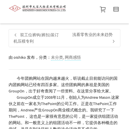
帮我查找新的
衬衫
尺码
中号
价格介于
。显示所有
黑色
商品，品牌为
默认品牌
.
浅看零售业的未来趋势
双工位裤钩(裤扣)装订
机压模专利
查找产品！
由
oishiko
发布，分类：
未分类
,
网商感悟
今年团购网站在国内越来越火，听说截止目前能访问的国
内团购网站已经有四百多家。这些团购网的鼻祖是美国的
GroupOn，出于好奇查阅了一些资料。在这里分享给大家。
GroupOn成立于2008年11月，创始人为Andrew Mason.这家
伙之前在一家名为ThePoint的公司工作。正是在ThePoint工作
期间，Andrew产生GroupOn商业模式概念的。我研究了一下
ThePoint， 这也是一家很有意思的公司，是一家提供组团活动
的网站。和一般意义上的组团活动不一样，它提供各种概念的