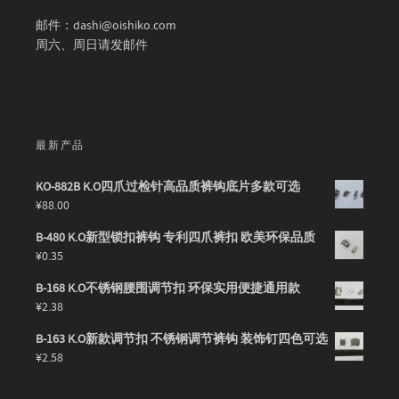
邮件：dashi@oishiko.com
周六、周日请发邮件
最新产品
KO-882B K.O四爪过检针高品质裤钩底片多款可选
¥
88.00
B-480 K.O新型锁扣裤钩 专利四爪裤扣 欧美环保品质
¥
0.35
B-168 K.O不锈钢腰围调节扣 环保实用便捷通用款
¥
2.38
B-163 K.O新款调节扣 不锈钢调节裤钩 装饰钉四色可选
¥
2.58