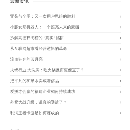
最新资讯
亚朵与全季：又一次用户思维的胜利
小鹏女形机器人：一个照亮未来的豪赌
拆解高德扫街榜的 “真实” 陷阱
从互联网超市看经营逻辑的革命
流血狂奔的蓝月亮
火锅行业 大洗牌：吃火锅反而更便宜了？
把平凡的矿泉水卖成奢侈品
爱拼才会赢的福建企业如何持续成功
外卖大战升级，谁真的受益了？
利润王者卡游是如何炼成的