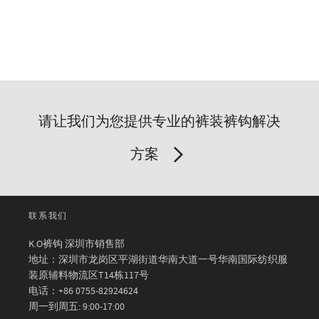
请让我们为您提供专业的裤装裤钩解决
方案
联系我们
K.O裤钩 深圳市销售部
地址：深圳市龙岗区平湖街道华南大道一号华南国际纺织服
装原辅料物流区T14栋117号
电话：+86 0755-82924624
周一到周五: 9:00-17:00