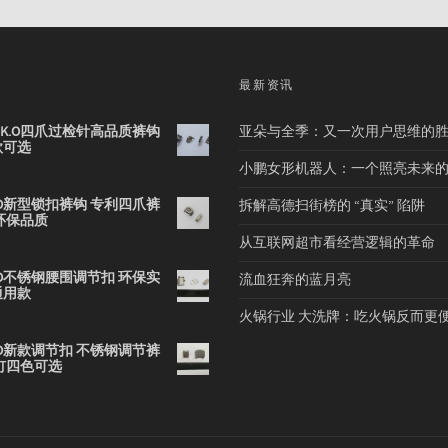
品
最新资讯
2B K.O四爪过检针高品质裤钩
亚朵与全季：又一次用户思维的
款可选
小鹏女形机器人：一个照亮未来
 K.O新型锁扣裤钩 专利四爪裤
拆解高德扫街榜的 “真实” 陷阱
环保品质
从互联网超市看经营逻辑的革命
 K.O不锈钢腰围调节扣 环保实
流血狂奔的蓝月亮
通用款
火锅行业 大洗牌：吃火锅反而更
 K.O新款调节扣 不锈钢调节裤
钉四色可选