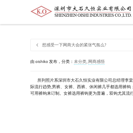
帮我查找新的
衬衫
尺码
中号
价格
想感受一下网商大会的紧张气氛么?
由
oishiko
发布，分类：
未分类
,
网商感悟
所列照片系深圳市大石久恒实业有限公司总经理李棠华
际流行趋势,男裤、女裤、西裤、休闲裤几乎都选用裤钩
可用裤钩来订制。女裤选用裤钩更为普遍，双钩尤其流