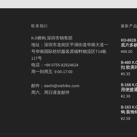
联系我们
最新产
K.O裤钩 深圳市销售部
KO-88
地址：深圳市龙岗区平湖街道华南大道一
底片多
号华南国际纺织服装原辅料物流区T14栋
¥
88.00
117号
B-480
电话：+86 0755-82924624
扣 欧美
周一到周五: 9:00-17:00
¥
0.35
B-168
邮件：dashi@oishiko.com
用便捷
周六、周日请发邮件
¥
2.38
B-163
钩 装饰
¥
2.58