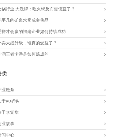
火锅行业 大洗牌：吃火锅反而更便宜了？
把平凡的矿泉水卖成奢侈品
爱拼才会赢的福建企业如何持续成功
外卖大战升级，谁真的受益了？
利润王者卡游是如何炼成的
分类
产业链条
关于KO裤钩
关于李棠华
创业故事
新闻中心