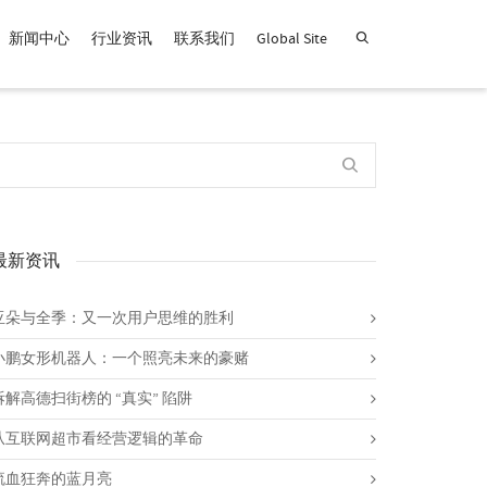
新闻中心
行业资讯
联系我们
Global Site
查找产品！
最新资讯
亚朵与全季：又一次用户思维的胜利
小鹏女形机器人：一个照亮未来的豪赌
拆解高德扫街榜的 “真实” 陷阱
从互联网超市看经营逻辑的革命
流血狂奔的蓝月亮