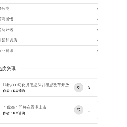
未分类
网商感悟
网商评选
荣誉和资质
行业资讯
热度资讯
腾讯CEO马化腾感恩深圳感恩改革开放
3
作者：K.O裤钩
＂虎都＂即将在香港上市
1
作者：K.O裤钩