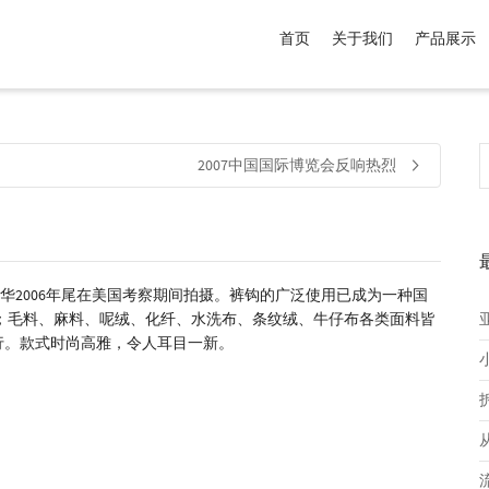
首页
关于我们
产品展示
介于
。显示所有
黑色
商品，品牌为
默认品牌
.
2007中国国际博览会反响热烈
2006年尾在美国考察期间拍摄。裤钩的广泛使用已成为一种国
；毛料、麻料、呢绒、化纤、水洗布、条纹绒、牛仔布各类面料皆
行。款式时尚高雅，令人耳目一新。