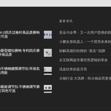
品
最新资讯
2B K.O四爪过检针高品质裤钩
亚朵与全季：又一次用户思维的
款可选
小鹏女形机器人：一个照亮未来
 K.O新型锁扣裤钩 专利四爪裤
拆解高德扫街榜的 “真实” 陷阱
环保品质
从互联网超市看经营逻辑的革命
 K.O不锈钢腰围调节扣 环保实
流血狂奔的蓝月亮
通用款
火锅行业 大洗牌：吃火锅反而更
 K.O新款调节扣 不锈钢调节裤
钉四色可选