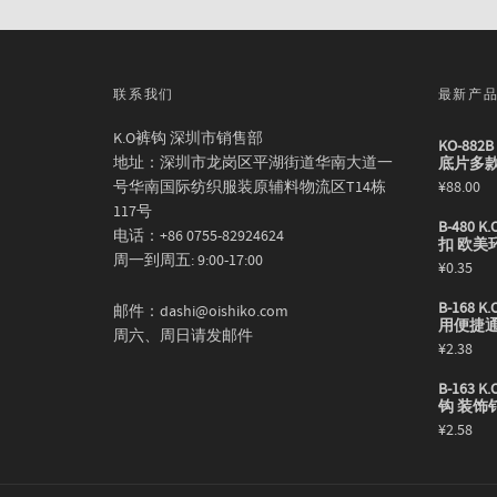
联系我们
最新产
K.O裤钩 深圳市销售部
KO-88
地址：深圳市龙岗区平湖街道华南大道一
底片多
号华南国际纺织服装原辅料物流区T14栋
¥
88.00
117号
B-480
电话：+86 0755-82924624
扣 欧美
周一到周五: 9:00-17:00
¥
0.35
B-168
邮件：dashi@oishiko.com
用便捷
周六、周日请发邮件
¥
2.38
B-163
钩 装饰
¥
2.58