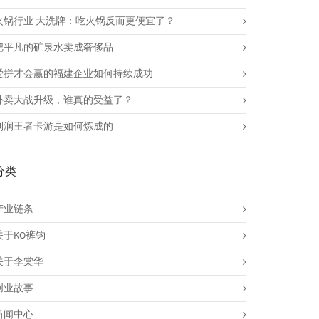
火锅行业 大洗牌：吃火锅反而更便宜了？
把平凡的矿泉水卖成奢侈品
爱拼才会赢的福建企业如何持续成功
外卖大战升级，谁真的受益了？
利润王者卡游是如何炼成的
分类
产业链条
关于KO裤钩
关于李棠华
创业故事
新闻中心