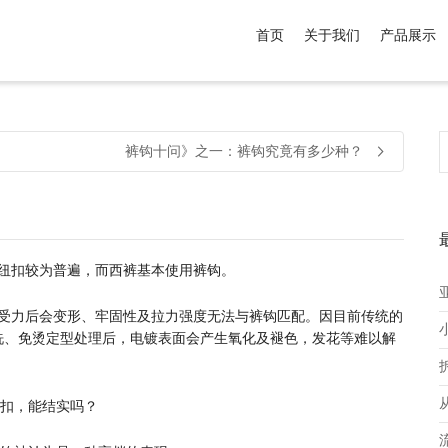
首页
关于我们
产品展示
介于
。显示所有
黑色
商品，品牌为
默认品牌
.
裤钩十问》之一：裤钩究竟有多少种？
纽扣较为普遍，而西裤基本使用裤钩。
力后会变形、牢固性及拉力强度无法与裤钩匹配。因目前传统的
洗、免烫定型处理后，电镀表面会产生氧化及褪色，发花等难以解
扣，能结实吗？