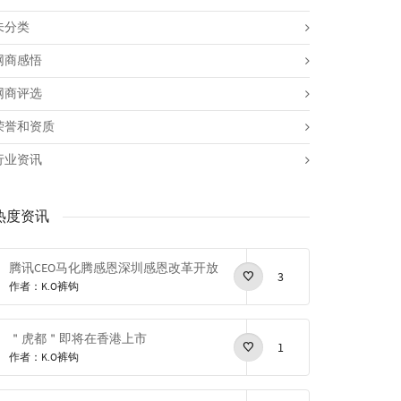
未分类
网商感悟
网商评选
荣誉和资质
行业资讯
热度资讯
腾讯CEO马化腾感恩深圳感恩改革开放
3
作者：K.O裤钩
＂虎都＂即将在香港上市
1
作者：K.O裤钩