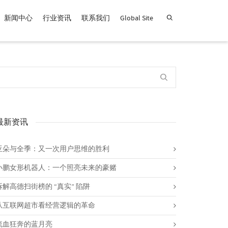
新闻中心
行业资讯
联系我们
Global Site
查找产品！
最新资讯
亚朵与全季：又一次用户思维的胜利
小鹏女形机器人：一个照亮未来的豪赌
拆解高德扫街榜的 “真实” 陷阱
从互联网超市看经营逻辑的革命
流血狂奔的蓝月亮