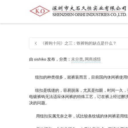
帮我查找新的
衬衫
尺码
中号
价格
《裤钩十问》之三：铁裤钩的缺点是什么？
由
oishiko
发布，分类：
未分类
,
网商感悟
纽扣的种类很多，就裤装而言，目前国内休闲裤使用
纽扣是线缝的，容易脱落，尤其是扣眼，时间一久，受
电镀裤钩无法适应休闲裤的特殊工艺，订在裤上经过酵
决的问题。
用纽扣实属无奈之举，试比较条纹绒的休闲裤若用纽