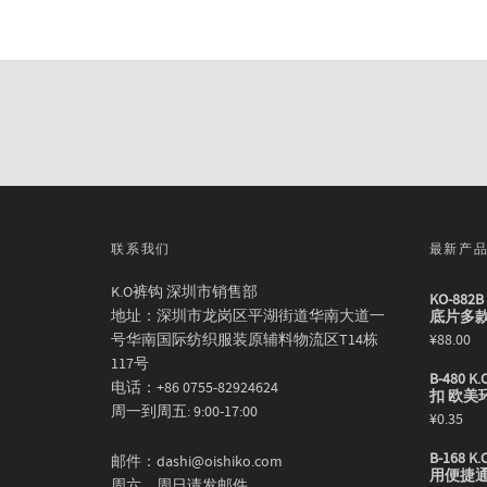
联系我们
最新产
K.O裤钩 深圳市销售部
KO-88
地址：深圳市龙岗区平湖街道华南大道一
底片多
号华南国际纺织服装原辅料物流区T14栋
¥
88.00
117号
B-480
电话：+86 0755-82924624
扣 欧美
周一到周五: 9:00-17:00
¥
0.35
B-168
邮件：dashi@oishiko.com
用便捷
周六、周日请发邮件