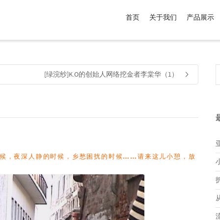
首页
关于我们
产品展示
介于
。显示所有
黑色
商品，品牌为
默认品牌
.
[绿浣纱]K.O的创始人网络挖金者李棠华（1）
候，夜深人静的时候，乡愁困扰的时候……请来这儿小憩，放