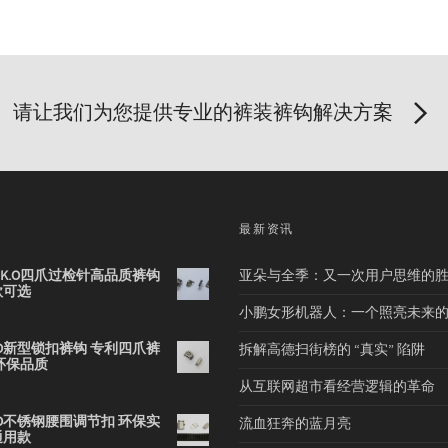
请让我们为您提供专业的裤装裤钩解决方案
品
最新资讯
2B K.O四爪过检针高品质裤钩
亚朵与全季：又一次用户思维的
款可选
小鹏女形机器人：一个照亮未来
 K.O新型锁扣裤钩 专利四爪裤
拆解高德扫街榜的 “真实” 陷阱
环保品质
从互联网超市看经营逻辑的革命
 K.O不锈钢腰围调节扣 环保实
流血狂奔的蓝月亮
通用款