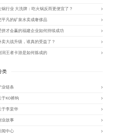
火锅行业 大洗牌：吃火锅反而更便宜了？
把平凡的矿泉水卖成奢侈品
爱拼才会赢的福建企业如何持续成功
外卖大战升级，谁真的受益了？
利润王者卡游是如何炼成的
分类
产业链条
关于KO裤钩
关于李棠华
创业故事
新闻中心