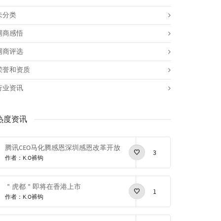
未分类
网商感悟
网商评选
荣誉和资质
行业资讯
热度资讯
腾讯CEO马化腾感恩深圳感恩改革开放
3
作者：K.O裤钩
＂虎都＂即将在香港上市
1
作者：K.O裤钩