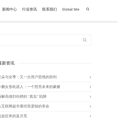
新闻中心
行业资讯
联系我们
Global Site
查找产品！
最新资讯
亚朵与全季：又一次用户思维的胜利
小鹏女形机器人：一个照亮未来的豪赌
拆解高德扫街榜的 “真实” 陷阱
从互联网超市看经营逻辑的革命
流血狂奔的蓝月亮