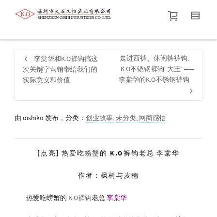
帮我查找新的
衬衫
尺码
中号
价格介于
。显示所有
黑色
商品，品牌为
默认品牌
.
走进西裤、休闲裤裤钩、
李棠华和K.O裤钩搞这
K.O不锈钢裤钩“大王”——
次关键字营销带给我们的
李棠华的K.O不锈钢裤钩
实际意义和价值
查找产品！
由
oishiko
发布，分类：
创业故事
,
未分类
,
网商感悟
[点亮] 热爱吃螃蟹的 K.O裤钩老总 李棠华
作者：枫树与麦穗
热爱吃螃蟹的
K.O裤钩
老总
李棠华