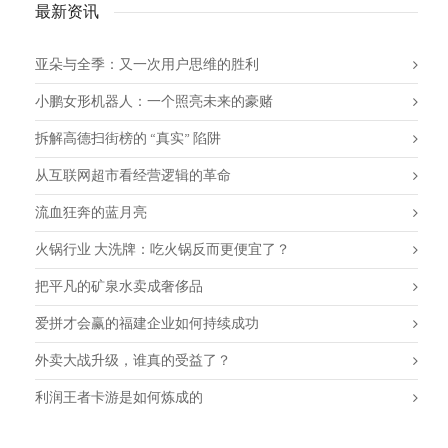
最新资讯
亚朵与全季：又一次用户思维的胜利
小鹏女形机器人：一个照亮未来的豪赌
拆解高德扫街榜的 “真实” 陷阱
从互联网超市看经营逻辑的革命
流血狂奔的蓝月亮
火锅行业 大洗牌：吃火锅反而更便宜了？
把平凡的矿泉水卖成奢侈品
爱拼才会赢的福建企业如何持续成功
外卖大战升级，谁真的受益了？
利润王者卡游是如何炼成的