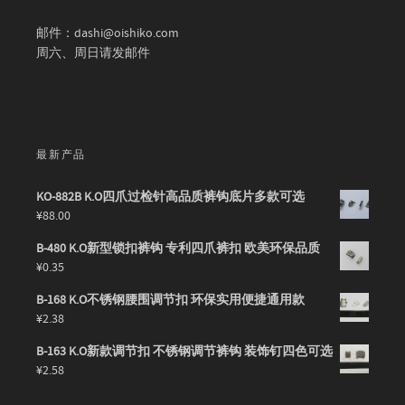
邮件：dashi@oishiko.com
周六、周日请发邮件
最新产品
KO-882B K.O四爪过检针高品质裤钩底片多款可选
¥
88.00
B-480 K.O新型锁扣裤钩 专利四爪裤扣 欧美环保品质
¥
0.35
B-168 K.O不锈钢腰围调节扣 环保实用便捷通用款
¥
2.38
B-163 K.O新款调节扣 不锈钢调节裤钩 装饰钉四色可选
¥
2.58