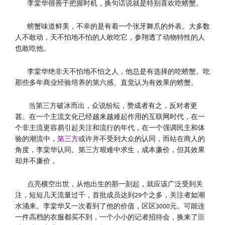
李棠华很善于把握时机，换句话说就是特别喜欢吃螃蟹。
螃蟹味道鲜美，不幸的是有着一个张牙舞爪的外表。大多数
人不敢动，天不怕地不怕的人敢吃它，参翔透了动物特性的人
也敢吃他。
李棠华绝非天不怕地不怕之人，他总是有选择的吃螃蟹。吃
那些多年商业经验培养的第六感、直觉认为有效果的螃蟹。
当第三方破冰而出，众说纷纭，赞成者有之，反对者更
甚。在一个主流文化已经越来越难起作用的互联网时代，在一
个非主流更容易引起关注和流行的年代，在一个强调民主和体
验的潮流中，
第三方
或许并不受到大众的认同，而站在商人的
角度，李棠华认同。第三方艰难中求生，成本廉价，但其效果
却并不廉价，
点亮横空出世，从他出生的那一刻起，就应该广泛受到关
注，短短几天流量过千，首批成员达到29个之多，关注者如潮
水涌来。李棠华又一次看到了他的价值，区区3000元。可能连
一件高档的衣服都买不到，一个小小的记者招待会，换来了
眼