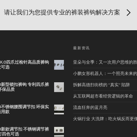
请让我们为您提供专业的裤装裤钩解决方案
品
最新资讯
2B K.O四爪过检针高品质裤钩
亚朵与全季：又一次用户思维的
款可选
小鹏女形机器人：一个照亮未来
 K.O新型锁扣裤钩 专利四爪裤
拆解高德扫街榜的 “真实” 陷阱
环保品质
从互联网超市看经营逻辑的革命
 K.O不锈钢腰围调节扣 环保实
流血狂奔的蓝月亮
通用款
火锅行业 大洗牌：吃火锅反而更
 K.O新款调节扣 不锈钢调节裤
钉四色可选