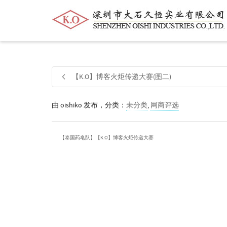
帮我查找新的
衬衫
尺码
中号
价格
【K.O】博客火炬传递大赛(图二)
由
oishiko
发布，分类：
未分类
,
网商评选
【泰国药皂队】【K.O】博客火炬传递大赛