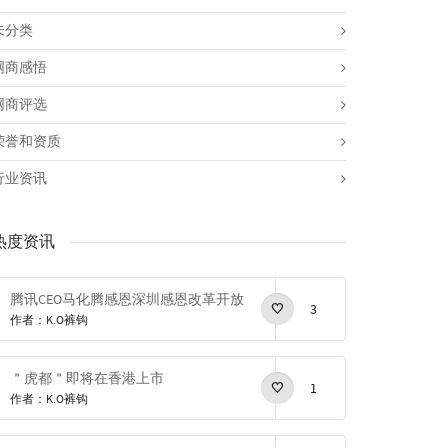
未分类
网商感悟
网商评选
荣誉和资质
行业资讯
热度资讯
腾讯CEO马化腾感恩深圳感恩改革开放
3
作者：K.O裤钩
＂虎都＂即将在香港上市
1
作者：K.O裤钩