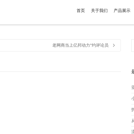
首页
关于我们
产品展示
介于
。显示所有
黑色
商品，品牌为
默认品牌
.
老网商当上亿邦动力*约评论员