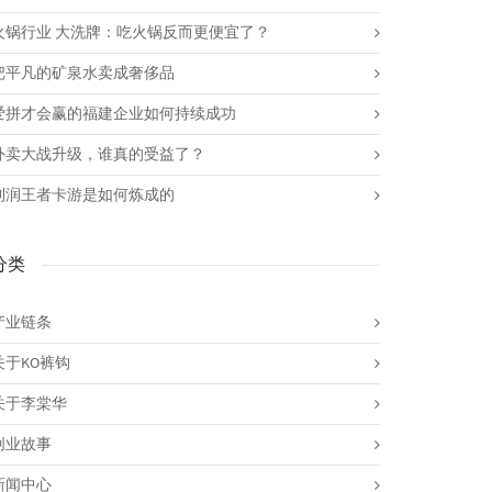
火锅行业 大洗牌：吃火锅反而更便宜了？
把平凡的矿泉水卖成奢侈品
爱拼才会赢的福建企业如何持续成功
外卖大战升级，谁真的受益了？
利润王者卡游是如何炼成的
分类
产业链条
关于KO裤钩
关于李棠华
创业故事
新闻中心