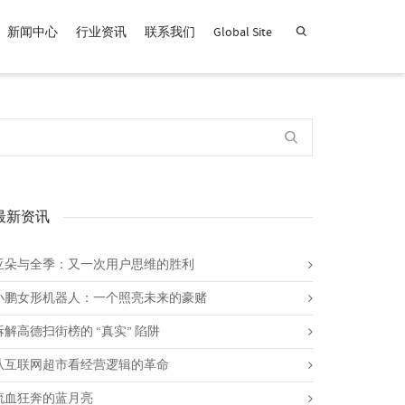
新闻中心
行业资讯
联系我们
Global Site
查找产品！
最新资讯
亚朵与全季：又一次用户思维的胜利
小鹏女形机器人：一个照亮未来的豪赌
拆解高德扫街榜的 “真实” 陷阱
从互联网超市看经营逻辑的革命
流血狂奔的蓝月亮