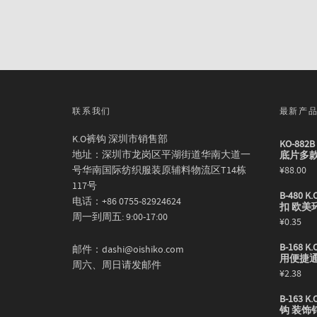
联系我们
最新产
K.O裤钩 深圳市销售部
KO-88
地址：深圳市龙岗区平湖街道华南大道一
底片多
号华南国际纺织服装原辅料物流区T14栋
¥
88.00
117号
B-480
电话：+86 0755-82924624
扣 欧美
周一到周五: 9:00-17:00
¥
0.35
B-168
邮件：dashi@oishiko.com
用便捷
周六、周日请发邮件
¥
2.38
B-163
钩 装饰