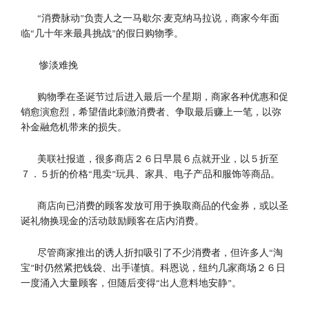
“消费脉动”负责人之一马歇尔·麦克纳马拉说，商家今年面
临“几十年来最具挑战”的假日购物季。
惨淡难挽
购物季在圣诞节过后进入最后一个星期，商家各种优惠和促
销愈演愈烈，希望借此刺激消费者、争取最后赚上一笔，以弥
补金融危机带来的损失。
美联社报道，很多商店２６日早晨６点就开业，以５折至
７．５折的价格“甩卖”玩具、家具、电子产品和服饰等商品。
商店向已消费的顾客发放可用于换取商品的代金券，或以圣
诞礼物换现金的活动鼓励顾客在店内消费。
尽管商家推出的诱人折扣吸引了不少消费者，但许多人“淘
宝”时仍然紧把钱袋、出手谨慎。科恩说，纽约几家商场２６日
一度涌入大量顾客，但随后变得“出人意料地安静”。