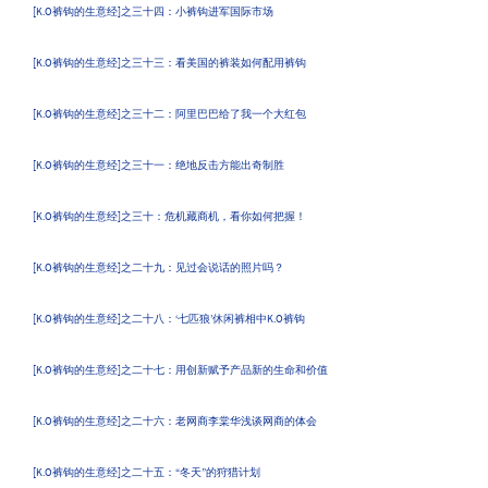
[K.O裤钩的生意经]之三十四：小裤钩进军国际市场
[K.O裤钩的生意经]之三十三：看美国的裤装如何配用裤钩
[K.O裤钩的生意经]之三十二：阿里巴巴给了我一个大红包
[K.O裤钩的生意经]之三十一：绝地反击方能出奇制胜
[K.O裤钩的生意经]之三十：危机藏商机，看你如何把握！
[K.O裤钩的生意经]之二十九：见过会说话的照片吗？
[K.O裤钩的生意经]之二十八：‘七匹狼’休闲裤相中K.O裤钩
[K.O裤钩的生意经]之二十七：用创新赋予产品新的生命和价值
[K.O裤钩的生意经]之二十六：老网商李棠华浅谈网商的体会
[K.O裤钩的生意经]之二十五：“冬天”的狩猎计划