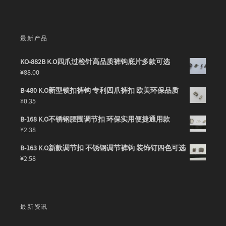
最新产品
KO-882B K.O四爪过检针高品质裤钩底片多款可选
¥
88.00
B-480 K.O新型锁扣裤钩 专利四爪裤扣 欧美环保品质
¥
0.35
B-168 K.O不锈钢腰围调节扣 环保实用便捷通用款
¥
2.38
B-163 K.O新款调节扣 不锈钢调节裤钩 装饰钉四色可选
¥
2.58
最新资讯