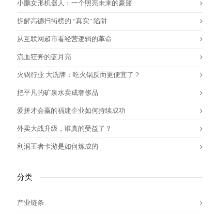
小鹏女形机器人：一个照亮未来的豪赌
拆解高德扫街榜的 “真实” 陷阱
从互联网超市看经营逻辑的革命
流血狂奔的蓝月亮
火锅行业 大洗牌：吃火锅反而更便宜了？
把平凡的矿泉水卖成奢侈品
爱拼才会赢的福建企业如何持续成功
外卖大战升级，谁真的受益了？
利润王者卡游是如何炼成的
分类
产业链条