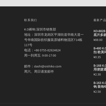
联系我们
最新产
K.O裤钩 深圳市销售部
KO-88
地址：深圳市龙岗区平湖街道华南大道一
底片多
号华南国际纺织服装原辅料物流区T14栋
¥
88.00
117号
B-480
电话：+86 0755-82924624
扣 欧美
周一到周五: 9:00-17:00
¥
0.35
B-168
邮件：dashi@oishiko.com
用便捷
周六、周日请发邮件
¥
2.38
B-163
钩 装饰
¥
2.58