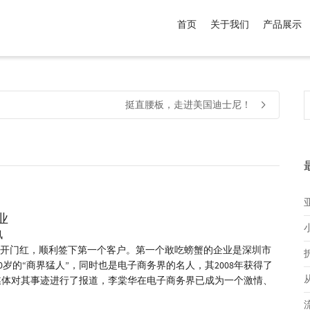
首页
关于我们
产品展示
介于
。显示所有
黑色
商品，品牌为
默认品牌
.
挺直腰板，走进美国迪士尼！
业
 资讯
开门红，顺利签下第一个客户。第一个敢吃螃蟹的企业是深圳市
岁的“商界猛人”，同时也是电子商务界的名人，其2008年获得了
媒体对其事迹进行了报道，李棠华在电子商务界已成为一个激情、