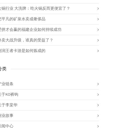
火锅行业 大洗牌：吃火锅反而更便宜了？
把平凡的矿泉水卖成奢侈品
爱拼才会赢的福建企业如何持续成功
外卖大战升级，谁真的受益了？
利润王者卡游是如何炼成的
分类
产业链条
关于KO裤钩
关于李棠华
创业故事
新闻中心