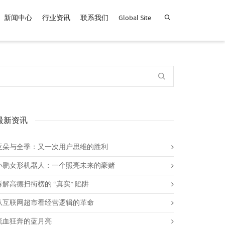
新闻中心
行业资讯
联系我们
Global Site
查找产品！
最新资讯
亚朵与全季：又一次用户思维的胜利
小鹏女形机器人：一个照亮未来的豪赌
拆解高德扫街榜的 “真实” 陷阱
从互联网超市看经营逻辑的革命
流血狂奔的蓝月亮