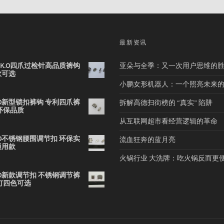
品
最新资讯
2B K.O四爪过检针高品质裤钩
亚朵与全季：又一次用户思维的
款可选
小鹏女形机器人：一个照亮未来
 K.O新型锁扣裤钩 专利四爪裤
拆解高德扫街榜的 “真实” 陷阱
环保品质
从互联网超市看经营逻辑的革命
 K.O不锈钢腰围调节扣 环保实
流血狂奔的蓝月亮
通用款
火锅行业 大洗牌：吃火锅反而更
 K.O新款调节扣 不锈钢调节裤
钉四色可选