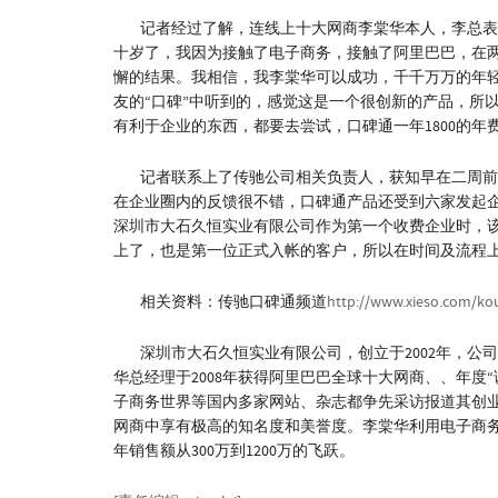
记者经过了解，连线上十大网商李棠华本人，李总表示
十岁了，我因为接触了电子商务，接触了阿里巴巴，在
懈的结果。我相信，我李棠华可以成功，千千万万的年轻
友的“口碑”中听到的，感觉这是一个很创新的产品，所
有利于企业的东西，都要去尝试，口碑通一年1800的
记者联系上了传驰公司相关负责人，获知早在二周前
在企业圈内的反馈很不错，口碑通产品还受到六家发起
深圳市大石久恒实业有限公司作为第一个收费企业时，
上了，也是第一位正式入帐的客户，所以在时间及流程上
相关资料：传驰口碑通频道
http://www.xieso.com/ko
深圳市大石久恒实业有限公司，创立于2002年，公司
华总经理于2008年获得阿里巴巴全球十大网商、、年度“
子商务世界等国内多家网站、杂志都争先采访报道其创
网商中享有极高的知名度和美誉度。李棠华利用电子商务
年销售额从300万到1200万的飞跃。