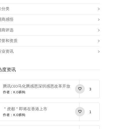
未分类
网商感悟
网商评选
荣誉和资质
行业资讯
热度资讯
腾讯CEO马化腾感恩深圳感恩改革开放
3
作者：K.O裤钩
＂虎都＂即将在香港上市
1
作者：K.O裤钩