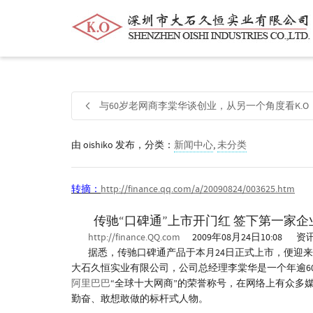
帮我查找新的
衬衫
尺码
中号
价格
与60岁老网商李棠华谈创业，从另一个角度看K.O
由
oishiko
发布，分类：
新闻中心
,
未分类
转摘：
http://finance.qq.com/a/20090824/003625.htm
传驰“口碑通”上市开门红 签下第一家企
http://finance.QQ.com
2009年08月24日10:08
据悉，传驰口碑通产品于本月24日正式上市，便迎来
大石久恒实业有限公司，公司总经理李棠华是一个年逾60
阿里巴巴
“全球十大网商”的荣誉称号，在网络上有众多
勤奋、敢想敢做的标杆式人物。