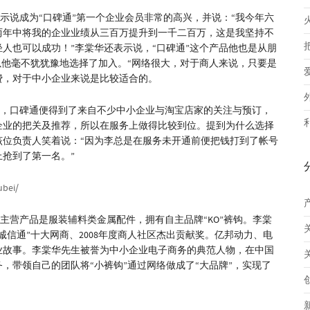
说成为“口碑通”第一个企业会员非常的高兴，并说：“我今年六
两年中将我的企业业绩从三百万提升到一千二百万，这是我坚持不
人也可以成功！”李棠华还表示说，“口碑通”这个产品他也是从朋
以他毫不犹犹豫地选择了加入。“网络很大，对于商人来说，只要是
年费，对于中小企业来说是比较适合的。
，口碑通便得到了来自不少中小企业与淘宝店家的关注与预订，
企业的把关及推荐，所以在服务上做得比较到位。提到为什么选择
该位负责人笑着说：“因为李总是在服务未开通前便把钱打到了帐号
抢到了第一名。”
ubei/
主营产品是服装辅料类金属配件，拥有自主品牌“KO”裤钩。李棠
诚信通”十大网商、2008年度商人社区杰出贡献奖。亿邦动力、电
业故事。李棠华先生被誉为中小企业电子商务的典范人物，在中国
，带领自己的团队将“小裤钩”通过网络做成了“大品牌”，实现了