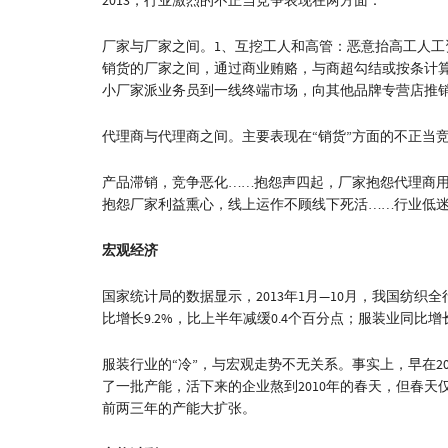
2013，行业激烈的不正当竞争表现在两方面：
厂家与厂家之间。1、互挖工人和高管：恶意抬高工人工
销货的厂家之间，通过商业贿赂，与商超勾结或按条计
小厂家派业务员到一线终端市场，向其他品牌专营店推
代理商与代理商之间。主要表现在“销货”方面的不正当
产品滞销，竞争恶化……抱怨声四起，厂家抱怨代理商
抱怨厂家利益熏心，线上运作不顾线下死活……行业低迷
宏观经济
国家统计局的数据显示，2013年1月—10月，我国纺织
比增长9.2%，比上半年减缓0.4个百分点；服装业同比增
服装行业的“冷”，与宏观走势不无关系。事实上，早在20
了一批产能，活下来的企业熬到2010年的春天，但春
前两三年的产能大扩张。