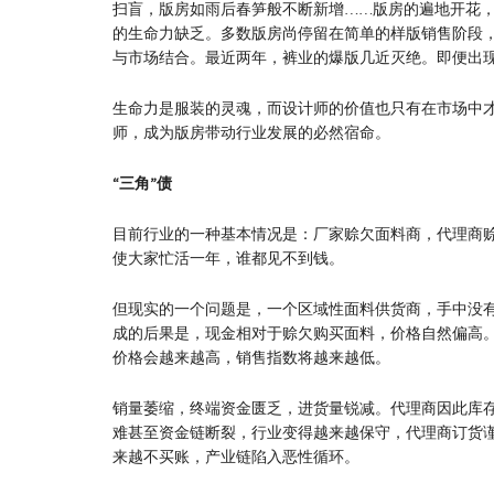
扫盲，版房如雨后春笋般不断新增……版房的遍地开花
的生命力缺乏。多数版房尚停留在简单的样版销售阶段
与市场结合。最近两年，裤业的爆版几近灭绝。即便出
生命力是服装的灵魂，而设计师的价值也只有在市场中
师，成为版房带动行业发展的必然宿命。
“三角”债
目前行业的一种基本情况是：厂家赊欠面料商，代理商赊
使大家忙活一年，谁都见不到钱。
但现实的一个问题是，一个区域性面料供货商，手中没有
成的后果是，现金相对于赊欠购买面料，价格自然偏高
价格会越来越高，销售指数将越来越低。
销量萎缩，终端资金匮乏，进货量锐减。代理商因此库
难甚至资金链断裂，行业变得越来越保守，代理商订货
来越不买账，产业链陷入恶性循环。