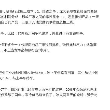
资，提高行业用工成本；2、渠道之争：尤其表现在直接面向商超
算的利润分成，形成厂家之间的恶性竞争；3、恶意推销产品：一些
销自己的产品，以低于其他品牌的供货价恶性上货。
竞争，比如：代理商之间争抢渠道，恶意进行商业贿赂等。
用情不够专一；代理商抱怨厂家过河拆桥、强行施加压力；终端商
，不正当竞争必加剧行业“寒冷”。
全行业工业增加值同比增长8.5%，较上半年略有回落。其中纺织业同
长7.5%，与上半年持平。
07年，纺织行业已经存在大面积产能过剩，2008年金融危机淘汰
天仅仅延续了两年，寒冷就迅速来临了。冰火两重天的逆转，缘于此