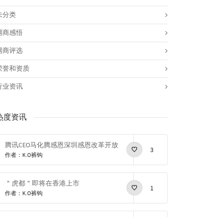
未分类
网商感悟
网商评选
荣誉和资质
行业资讯
热度资讯
腾讯CEO马化腾感恩深圳感恩改革开放
3
作者：K.O裤钩
＂虎都＂即将在香港上市
1
作者：K.O裤钩