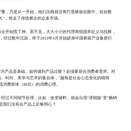
严重，乃是从一开始，他们压根就没将打底裤放在眼中。短短数
长”，抢走了传统裤企的众多市场。
统裤企开始慌了神。君不见，大大小小的代理商组团奔赴义乌找裤，
经过数年沉寂，终于2013年3月开始跻身中国裤装产业集群行
因为产品是基础。如何做到产品过硬？必须要迎合消费者需求。对
扬、时尚、美学与艺术的集合体，“服饰是社会心态变化的晴雨
流消费群体（80后）的消费心理。
子经过不同细节处理，比如：改变辅料，就会出现“滞销版”变“畅销
是我们没有在产品上足够用心？