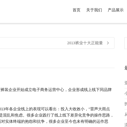
首页
关于我们
产品展示
介于
。显示所有
黑色
商品，品牌为
默认品牌
.
2013裤业十大正能量
模型裤装企业开始成立电子商务运营中心，企业形成线上线下同品牌
013年各企业线上的表现可以看出：投入大收效小，“雷声大雨点
的是混乱和焦虑。很多企业践行了线上线下差异化竞争的操作思路，
面对实体终端的抱怨和抗争，很多企业至今也未有明确的运作思