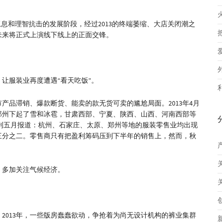
息和理智抗击的发展阶段，经过2013的终端萎缩、大店关闭潮之
未来将正式上演线下线上的正面交锋。
，让服装业再度遭遇“看天吃饭”。
产品滞销、爆款断货、能卖的款无货可卖的尴尬局面。2013年4月
郑州下起了雪和冰雹，甘肃西部、宁夏、陕西、山西、河南西部等
本刊五月报道：杭州、石家庄、太原、郑州等地的服装零售业均出现
三分之二。零售商只有把盈利筹码压到下半年的销售上，然而，秋
，多加关注气候经济。
2013年，一些版房蠢蠢欲动，争抢着为尚无设计机构的裤业集群