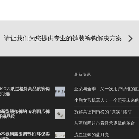
请让我们为您提供专业的裤装裤钩解决方案
品
最新资讯
2B K.O四爪过检针高品质裤钩
亚朵与全季：又一次用户思维的
款可选
小鹏女形机器人：一个照亮未来
 K.O新型锁扣裤钩 专利四爪裤
拆解高德扫街榜的 “真实” 陷阱
环保品质
从互联网超市看经营逻辑的革命
 K.O不锈钢腰围调节扣 环保实
流血狂奔的蓝月亮