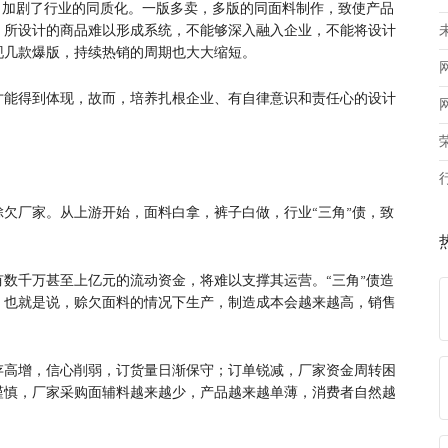
，加剧了行业的同质化。一版多卖，多版的同面料制作，致使产品
，所设计的商品难以形成系统，不能够深入融入企业，不能将设计
现几款爆版，持续热销的周期也大大缩短。
才能得到体现，故而，培养扎根企业、有自律意识和责任心的设计
欠厂家。从上游开始，面料白拿，裤子白做，行业“三角”债，致
数千万甚至上亿元的流动资金，将难以支撑其运营。“三角”债造
。也就是说，赊欠面料的情况下生产，制造成本会越来越高，销售
存高增，信心削弱，订货量日渐保守；订单锐减，厂家资金周转困
谨慎，厂家采购面辅料越来越少，产品越来越单薄，消费者自然越