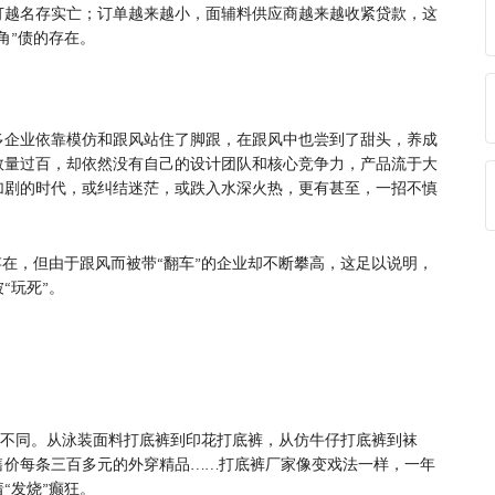
订越名存实亡；订单越来越小，面辅料供应商越来越收紧贷款，这
角”债的存在。
多企业依靠模仿和跟风站住了脚跟，在跟风中也尝到了甜头，养成
数量过百，却依然没有自己的设计团队和核心竞争力，产品流于大
加剧的时代，或纠结迷茫，或跌入水深火热，更有甚至，一招不慎
续存在，但由于跟风而被带“翻车”的企业却不断攀高，这足以说明，
“玩死”。
又大不同。从泳装面料打底裤到印花打底裤，从仿牛仔打底裤到袜
售价每条三百多元的外穿精品……打底裤厂家像变戏法一样，一年
“发烧”癫狂。