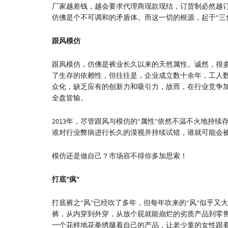
厂家越差钱，越会要求代理商现款现结，订货制必然越
仿佛是个不可调和的矛盾体。而这一切的根源，起于“三
跟风模仿
跟风模仿，仿佛是裤业长久以来的天然属性。诚然，很
了生存的依赖性，但往往是，企业成立数十余年，工人
众化，缺乏应有的创新力和吸引力，故而，在行业竞争
全盘皆输。
2013年，尽管跟风与模仿的“属性”依然不温不火地持
谁对行业弊病进行长久的漠视并持续试错，谁就可能会被
模仿还是做自己？市场容不得你多加思索！
打底“疯”
打底裤之“风”已经吹了多年，但每年吹来的“风”似乎
裤，从内穿到外穿，从放个屁就能崩烂的劣质产品到零
一个花样地花拳绣腿着自己的产品，让老少童的女性跟着