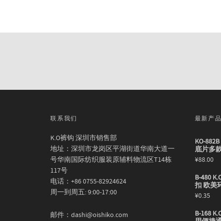
联系我们
最新产
K.O裤钩 深圳市销售部
KO-88
地址：深圳市龙岗区平湖街道华南大道一
底片多
号华南国际纺织服装原辅料物流区T14栋
¥
88.00
117号
B-480
电话：+86 0755-82924624
扣 欧美
周一到周五: 9:00-17:00
¥
0.35
B-168
邮件：dashi@oishiko.com