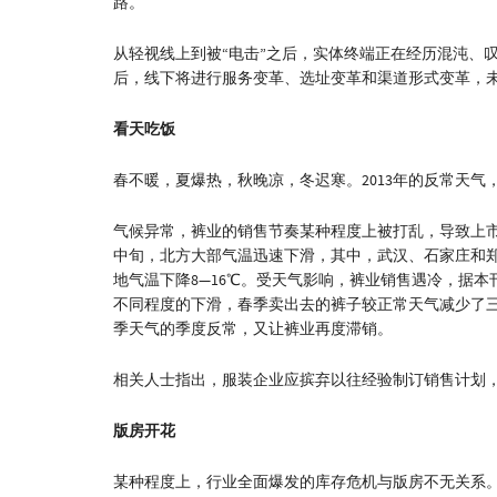
路。
从轻视线上到被“电击”之后，实体终端正在经历混沌、叹
后，线下将进行服务变革、选址变革和渠道形式变革，
看天吃饭
春不暖，夏爆热，秋晚凉，冬迟寒。2013年的反常天气
气候异常，裤业的销售节奏某种程度上被打乱，导致上市
中旬，北方大部气温迅速下滑，其中，武汉、石家庄和
地气温下降8—16℃。受天气影响，裤业销售遇冷，据
不同程度的下滑，春季卖出去的裤子较正常天气减少了
季天气的季度反常，又让裤业再度滞销。
相关人士指出，服装企业应摈弃以往经验制订销售计划
版房开花
某种程度上，行业全面爆发的库存危机与版房不无关系。