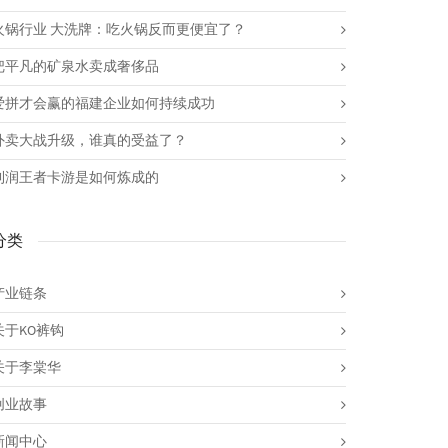
火锅行业 大洗牌：吃火锅反而更便宜了？
把平凡的矿泉水卖成奢侈品
爱拼才会赢的福建企业如何持续成功
外卖大战升级，谁真的受益了？
利润王者卡游是如何炼成的
分类
产业链条
关于KO裤钩
关于李棠华
创业故事
新闻中心