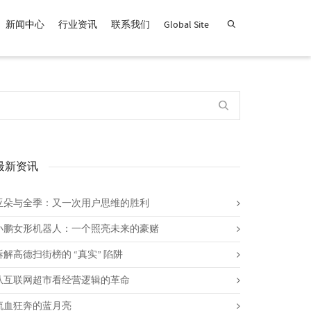
新闻中心
行业资讯
联系我们
Global Site
查找产品！
最新资讯
亚朵与全季：又一次用户思维的胜利
小鹏女形机器人：一个照亮未来的豪赌
拆解高德扫街榜的 “真实” 陷阱
从互联网超市看经营逻辑的革命
流血狂奔的蓝月亮