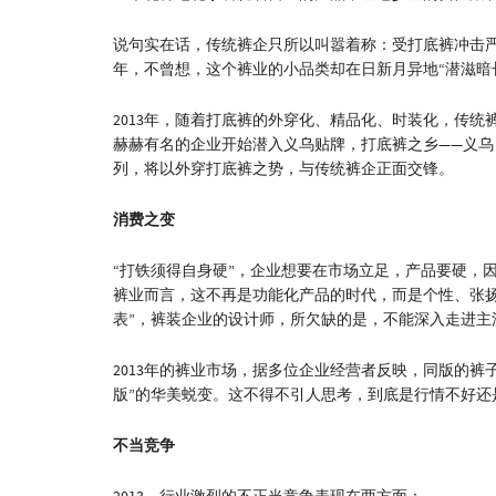
说句实在话，传统裤企只所以叫嚣着称：受打底裤冲击
年，不曾想，这个裤业的小品类却在日新月异地“潜滋暗
2013年，随着打底裤的外穿化、精品化、时装化，传
赫赫有名的企业开始潜入义乌贴牌，打底裤之乡——义乌，
列，将以外穿打底裤之势，与传统裤企正面交锋。
消费之变
“打铁须得自身硬”，企业想要在市场立足，产品要硬，
裤业而言，这不再是功能化产品的时代，而是个性、张
表”，裤装企业的设计师，所欠缺的是，不能深入走进主
2013年的裤业市场，据多位企业经营者反映，同版的裤
版”的华美蜕变。这不得不引人思考，到底是行情不好还
不当竞争