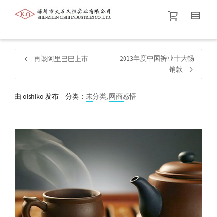
帮我查找新的
衬衫
尺码
中号
价格介于
。显示所有
黑色
商品，品牌为
默认品牌
.
2013年度中国裤业十大畅
再谈阿里巴巴上市
销款
查找产品！
由
oishiko
发布，分类：
未分类
,
网商感悟