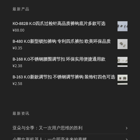
最新产品
KO-882B K.O四爪过检针高品质裤钩底片多款可选
¥
88.00
B-480 K.O新型锁扣裤钩 专利四爪裤扣 欧美环保品质
¥
0.35
B-168 K.O不锈钢腰围调节扣 环保实用便捷通用款
¥
2.38
B-163 K.O新款调节扣 不锈钢调节裤钩 装饰钉四色可选
¥
2.58
最新资讯
亚朵与全季：又一次用户思维的胜利
小鹏女形机器人：一个照亮未来的豪赌