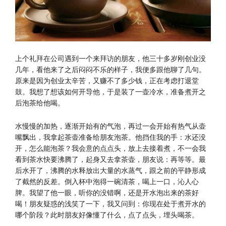
上个礼拜在公司遇到一个来拜访的朋友，他三十多岁刚创业没
几年，看他来了之后闷闷不乐的样子，我便多跟他聊了几句。
原来是因为创业太辛苦，又赚不了多少钱，正在考虑打退堂
鼓。我想了想该如何开导他，于是装了一壶冷水，准备煮开之
后泡茶给他喝。
水慢慢的加热，逐渐开始有的气泡，再过一会开始有热气从壶
嘴飘出，我拿起茶壶准备给朋友泡茶。他挡住我的手：水还没
开，怎么能泡茶？我会意的点点头，放上去接着煮，不一会我
看到茶水快要沸腾了，起身又去拿茶壶，朋友说：再等等。最
后水开了，沸腾的水释放出大量的水蒸气，跟之前的平静形成
了截然的反差。倒入杯中泡得一碗清茶，喝上一口，沁人心
脾。我望了他一眼，听你的没错啊，还是开水泡出来的茶好
喝！朋友疑惑的浅笑了一下，我又问到：你现在处于煮开水的
哪个阶段？此时朋友好像懂了什么，点了点头，埋头喝茶。