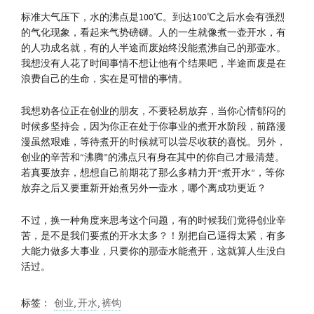
标准大气压下，水的沸点是100℃。到达100℃之后水会有强烈
的气化现象，看起来气势磅礴。人的一生就像煮一壶开水，有
的人功成名就，有的人半途而废始终没能煮沸自己的那壶水。
我想没有人花了时间事情不想让他有个结果吧，半途而废是在
浪费自己的生命，实在是可惜的事情。
我想劝各位正在创业的朋友，不要轻易放弃，当你心情郁闷的
时候多坚持会，因为你正在处于你事业的煮开水阶段，前路漫
漫虽然艰难，等待煮开的时候就可以尝尽收获的喜悦。另外，
创业的辛苦和“沸腾”的沸点只有身在其中的你自己才最清楚。
若真要放弃，想想自己前期花了那么多精力开“煮开水”，等你
放弃之后又要重新开始煮另外一壶水，哪个离成功更近？
不过，换一种角度来思考这个问题，有的时候我们觉得创业辛
苦，是不是我们要煮的开水太多？！别把自己逼得太紧，有多
大能力做多大事业，只要你的那壶水能煮开，这就算人生没白
活过。
标签：
创业
,
开水
,
裤钩