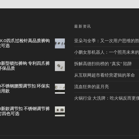
品
最新资讯
2B K.O四爪过检针高品质裤钩
亚朵与全季：又一次用户思维的
款可选
小鹏女形机器人：一个照亮未来
 K.O新型锁扣裤钩 专利四爪裤
拆解高德扫街榜的 “真实” 陷阱
环保品质
从互联网超市看经营逻辑的革命
 K.O不锈钢腰围调节扣 环保实
流血狂奔的蓝月亮
通用款
火锅行业 大洗牌：吃火锅反而更
 K.O新款调节扣 不锈钢调节裤
钉四色可选