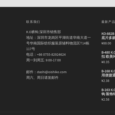
联系我们
最新产
K.O裤钩 深圳市销售部
KO-88
地址：深圳市龙岗区平湖街道华南大道一
底片多
号华南国际纺织服装原辅料物流区T14栋
¥
88.00
117号
B-480
电话：+86 0755-82924624
扣 欧美
周一到周五: 9:00-17:00
¥
0.35
B-168
邮件：dashi@oishiko.com
用便捷
周六、周日请发邮件
¥
2.38
B-163
钩 装饰
¥
2.58