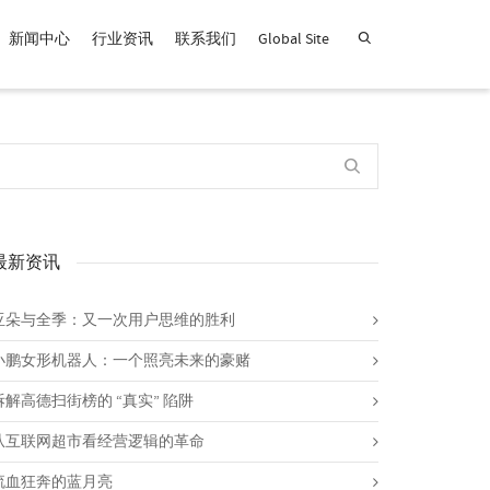
新闻中心
行业资讯
联系我们
Global Site
查找产品！
最新资讯
亚朵与全季：又一次用户思维的胜利
小鹏女形机器人：一个照亮未来的豪赌
拆解高德扫街榜的 “真实” 陷阱
从互联网超市看经营逻辑的革命
流血狂奔的蓝月亮