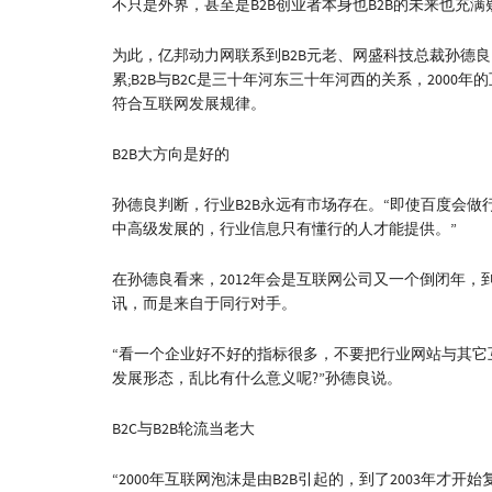
不只是外界，甚至是B2B创业者本身也B2B的未来也充满
为此，亿邦动力网联系到B2B元老、网盛科技总裁孙德良
累;B2B与B2C是三十年河东三十年河西的关系，2000
符合互联网发展规律。
B2B大方向是好的
孙德良判断，行业B2B永远有市场存在。“即使百度会做
中高级发展的，行业信息只有懂行的人才能提供。”
在孙德良看来，2012年会是互联网公司又一个倒闭年，
讯，而是来自于同行对手。
“看一个企业好不好的指标很多，不要把行业网站与其
发展形态，乱比有什么意义呢?”孙德良说。
B2C与B2B轮流当老大
“2000年互联网泡沫是由B2B引起的，到了2003年才