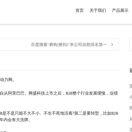
首页
关于我们
产品展示
介于
。显示所有
黑色
商品，品牌为
默认品牌
.
百度搜索“裤钩(裤扣)”本公司自然排名第一
邦动力网。
惊。自从阿里巴巴、网盛科技上市之后，B2B整个行业发展缓慢，业绩
2B是不是只能不大不小、不生不死地活着?第二是要转型，比如B2B
5年内会有大洗牌。