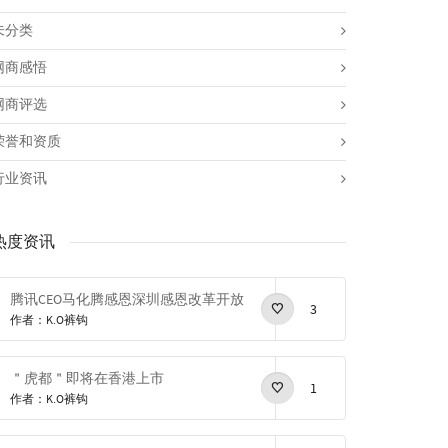
未分类
网商感悟
网商评选
荣誉和资质
行业资讯
热度资讯
腾讯CEO马化腾感恩深圳感恩改革开放
3
作者：K.O裤钩
＂虎都＂即将在香港上市
1
作者：K.O裤钩