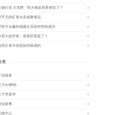
火锅行业 大洗牌：吃火锅反而更便宜了？
把平凡的矿泉水卖成奢侈品
爱拼才会赢的福建企业如何持续成功
外卖大战升级，谁真的受益了？
利润王者卡游是如何炼成的
分类
产业链条
关于KO裤钩
关于李棠华
创业故事
新闻中心