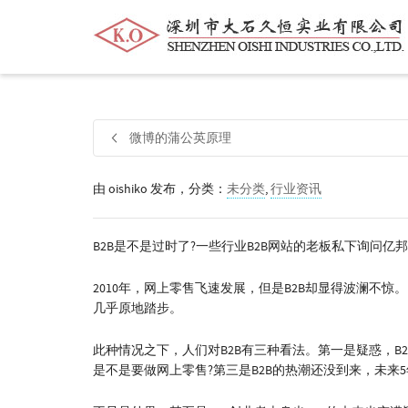
帮我查找新的
衬衫
尺码
中号
价格
微博的蒲公英原理
由
oishiko
发布，分类：
未分类
,
行业资讯
B2B是不是过时了?一些行业B2B网站的老板私下询问亿
2010年，网上零售飞速发展，但是B2B却显得波澜不
几乎原地踏步。
此种情况之下，人们对B2B有三种看法。第一是疑惑，B
是不是要做网上零售?第三是B2B的热潮还没到来，未来