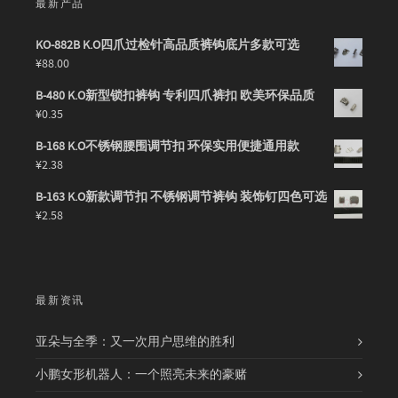
最新产品
KO-882B K.O四爪过检针高品质裤钩底片多款可选
¥
88.00
B-480 K.O新型锁扣裤钩 专利四爪裤扣 欧美环保品质
¥
0.35
B-168 K.O不锈钢腰围调节扣 环保实用便捷通用款
¥
2.38
B-163 K.O新款调节扣 不锈钢调节裤钩 装饰钉四色可选
¥
2.58
最新资讯
亚朵与全季：又一次用户思维的胜利
小鹏女形机器人：一个照亮未来的豪赌