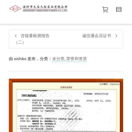
帮我查找新的
衬衫
尺码
中号
价格介于
。显示所有
黑色
商品，品牌为
默认品牌
.
含镍量检测报告
诚信通会员证书
（二）
查找产品！
由
oishiko
发布，分类：
未分类
,
荣誉和资质