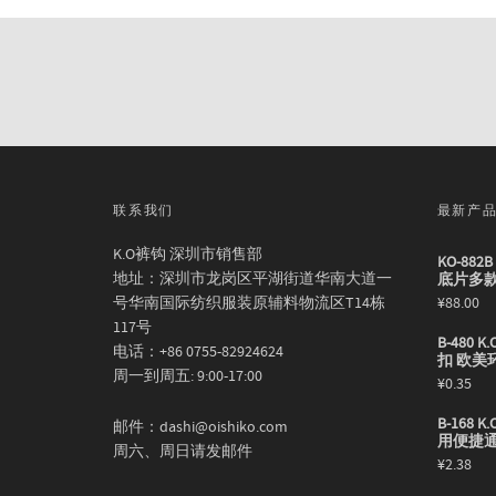
联系我们
最新产
K.O裤钩 深圳市销售部
KO-88
地址：深圳市龙岗区平湖街道华南大道一
底片多
号华南国际纺织服装原辅料物流区T14栋
¥
88.00
117号
B-480
电话：+86 0755-82924624
扣 欧美
周一到周五: 9:00-17:00
¥
0.35
B-168
邮件：dashi@oishiko.com
用便捷
周六、周日请发邮件
¥
2.38