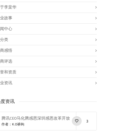
于李棠华
业故事
闻中心
分类
商感悟
商评选
誉和资质
业资讯
热度资讯
腾讯CEO马化腾感恩深圳感恩改革开放
3
作者：K.O裤钩