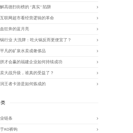
解高德扫街榜的 “真实” 陷阱
互联网超市看经营逻辑的革命
血狂奔的蓝月亮
锅行业 大洗牌：吃火锅反而更便宜了？
平凡的矿泉水卖成奢侈品
拼才会赢的福建企业如何持续成功
卖大战升级，谁真的受益了？
润王者卡游是如何炼成的
分类
业链条
于KO裤钩