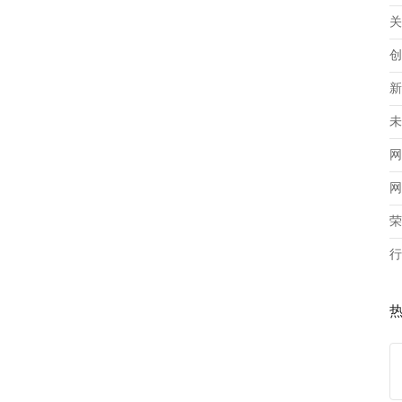
关
创
新
未
网
网
荣
行