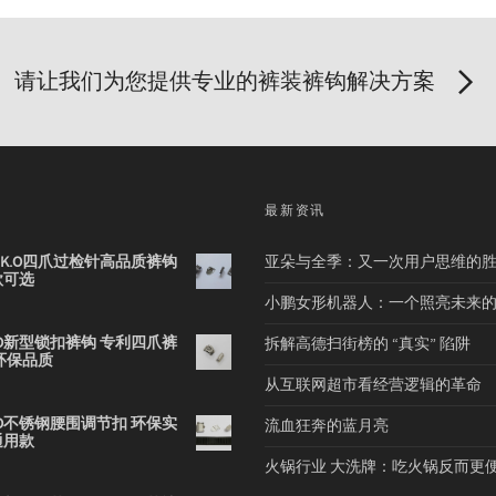
请让我们为您提供专业的裤装裤钩解决方案
品
最新资讯
2B K.O四爪过检针高品质裤钩
亚朵与全季：又一次用户思维的
款可选
小鹏女形机器人：一个照亮未来
 K.O新型锁扣裤钩 专利四爪裤
拆解高德扫街榜的 “真实” 陷阱
环保品质
从互联网超市看经营逻辑的革命
 K.O不锈钢腰围调节扣 环保实
流血狂奔的蓝月亮
通用款
火锅行业 大洗牌：吃火锅反而更