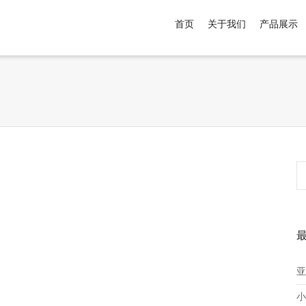
首页
关于我们
产品展示
介于
。显示所有
黑色
商品，品牌为
默认品牌
.
亚
小