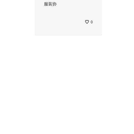
服装协
0