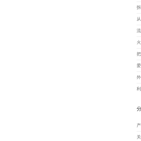
拆
从
流
火
把
爱
外
利
产
关