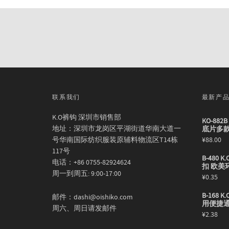
联系我们
最新产
K.O裤钩 深圳市销售部
KO-88
地址：深圳市龙岗区平湖街道华南大道一
底片多
号华南国际纺织服装原辅料物流区T14栋
¥
88.00
117号
B-480
电话：+86 0755-82924624
扣 欧美
周一到周五: 9:00-17:00
¥
0.35
B-168
邮件：dashi@oishiko.com
用便捷
周六、周日请发邮件
¥
2.38