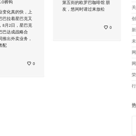
K.O裤钩
第五街的欧罗巴咖啡馆 朋
关
友，悠闲时请过来放松
业变化真的快，上
巴巴拉着星巴克又
创
，8月2日，星巴克
0
新
巴巴达成战略合
同推出外卖业务，
未
者配
网
0
网
荣
行