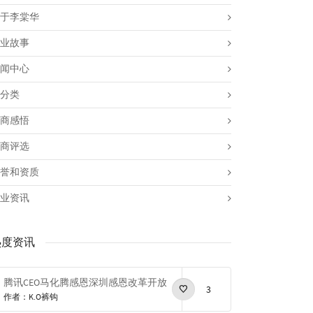
于李棠华
业故事
闻中心
分类
商感悟
商评选
誉和资质
业资讯
热度资讯
腾讯CEO马化腾感恩深圳感恩改革开放
3
作者：K.O裤钩