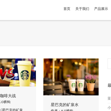
首页
关于我们
产品展示
介于
。显示所有
黑色
商品，品牌为
默认品牌
.
咖啡大战
亚
K.O裤钩
星巴克的矿泉水
小
《星巴克的矿泉
作者：
K.O裤钩