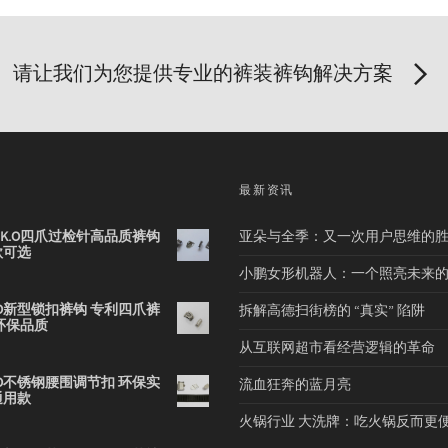
请让我们为您提供专业的裤装裤钩解决方案
品
最新资讯
2B K.O四爪过检针高品质裤钩
亚朵与全季：又一次用户思维的
款可选
小鹏女形机器人：一个照亮未来
 K.O新型锁扣裤钩 专利四爪裤
拆解高德扫街榜的 “真实” 陷阱
环保品质
从互联网超市看经营逻辑的革命
 K.O不锈钢腰围调节扣 环保实
流血狂奔的蓝月亮
通用款
火锅行业 大洗牌：吃火锅反而更