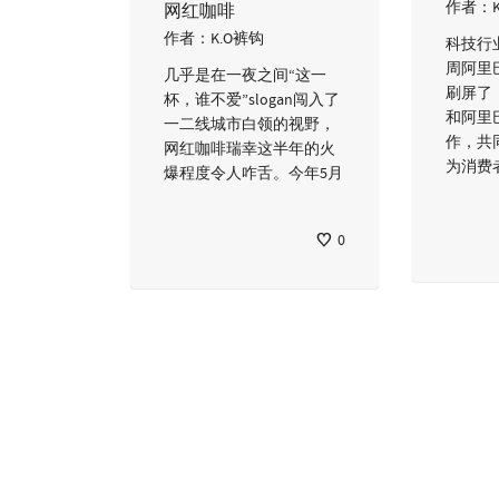
作者：
网红咖啡
作者：
K.O裤钩
科技行
周阿里
几乎是在一夜之间“这一
刷屏了
杯，谁不爱”slogan闯入了
和阿里
一二线城市白领的视野，
作，共
网红咖啡瑞幸这半年的火
为消费
爆程度令人咋舌。今年5月
0