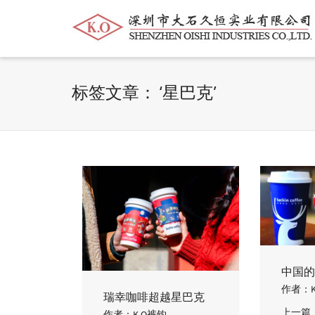
帮我查找新的
衬衫
尺码
中号
价格
标签文章： ‘星巴克’
中国的
作者：
瑞幸咖啡超越星巴克
上一篇
作者：
K.O裤钩