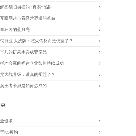
解高德扫街榜的 “真实” 陷阱
互联网超市看经营逻辑的革命
血狂奔的蓝月亮
锅行业 大洗牌：吃火锅反而更便宜了？
平凡的矿泉水卖成奢侈品
拼才会赢的福建企业如何持续成功
卖大战升级，谁真的受益了？
润王者卡游是如何炼成的
分类
业链条
于KO裤钩