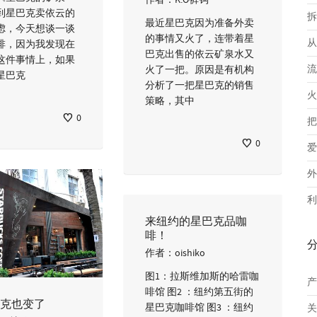
到星巴克卖依云的
拆
最近星巴克因为准备外卖
虑，今天想谈一谈
的事情又火了，连带着星
从
啡，因为我发现在
巴克出售的依云矿泉水又
这件事情上，如果
流
火了一把。原因是有机构
星巴克
分析了一把星巴克的销售
火
策略，其中
0
把
0
爱
外
利
来纽约的星巴克品咖
啡！
作者：
oishiko
图1：拉斯维加斯的哈雷咖
产
啡馆 图2 ：纽约第五街的
克也变了
星巴克咖啡馆 图3 ：纽约
关