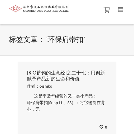
帮我查找新的
衬衫
尺码
中号
价格介于
。显示所有
黑色
商品，品牌为
默认品牌
.
标签文章： ‘环保肩带扣’
查找产品！
[K.O裤钩的生意经]之二十七：用创新
赋予产品新的生命和价值
作者：
oishiko
这是李棠华经营的又一类小产品：
环保肩带扣(Snap LL、SS）：将它缝制在背
心，无
0