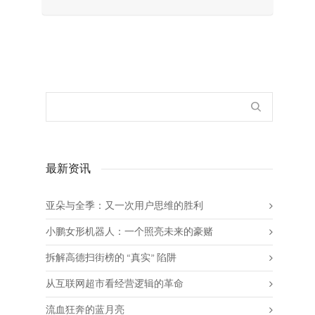
最新资讯
亚朵与全季：又一次用户思维的胜利
小鹏女形机器人：一个照亮未来的豪赌
拆解高德扫街榜的 “真实” 陷阱
从互联网超市看经营逻辑的革命
流血狂奔的蓝月亮