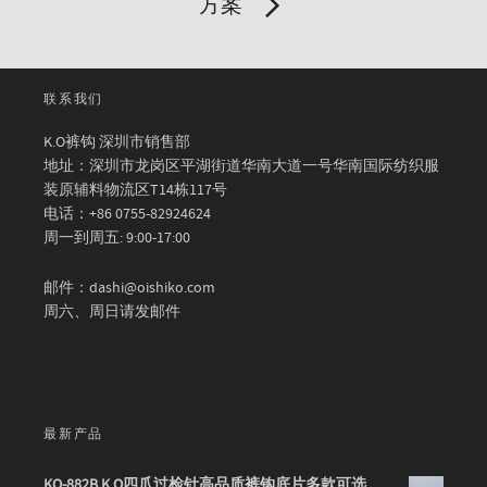
方案
联系我们
K.O裤钩 深圳市销售部
地址：深圳市龙岗区平湖街道华南大道一号华南国际纺织服
装原辅料物流区T14栋117号
电话：+86 0755-82924624
周一到周五: 9:00-17:00
邮件：dashi@oishiko.com
周六、周日请发邮件
最新产品
KO-882B K.O四爪过检针高品质裤钩底片多款可选