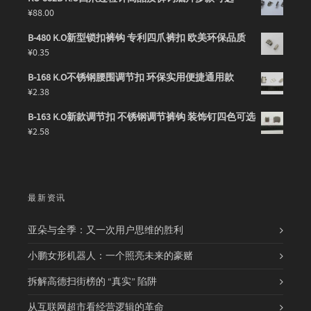
¥
88.00
B-480 K.O新型锁扣裤钩 专利四爪裤扣 欧美环保品质
¥
0.35
B-168 K.O不锈钢腰围调节扣 环保实用便捷通用款
¥
2.38
B-163 K.O新款调节扣 不锈钢调节裤钩 装饰钉四色可选
¥
2.58
最新资讯
亚朵与全季：又一次用户思维的胜利
小鹏女形机器人：一个照亮未来的豪赌
拆解高德扫街榜的 “真实” 陷阱
从互联网超市看经营逻辑的革命