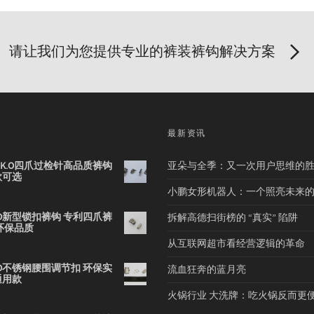
请让我们为您提供专业的裤装裤钩解决方案
品
最新资讯
2B K.O四爪过检针高品质裤钩
亚朵与全季：又一次用户思维的
款可选
小鹏女形机器人：一个照亮未来
 K.O新型锁扣裤钩 专利四爪裤
拆解高德扫街榜的 “真实” 陷阱
环保品质
从互联网超市看经营逻辑的革命
 K.O不锈钢腰围调节扣 环保实
流血狂奔的蓝月亮
通用款
火锅行业 大洗牌：吃火锅反而更