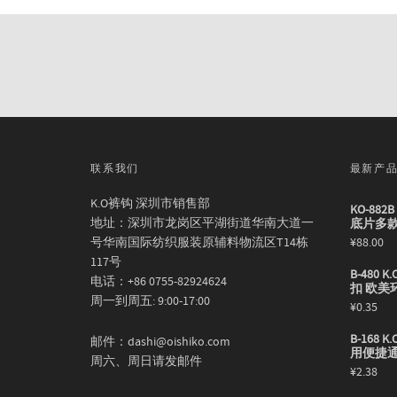
联系我们
最新产
K.O裤钩 深圳市销售部
KO-88
地址：深圳市龙岗区平湖街道华南大道一
底片多
号华南国际纺织服装原辅料物流区T14栋
¥
88.00
117号
B-480
电话：+86 0755-82924624
扣 欧美
周一到周五: 9:00-17:00
¥
0.35
B-168
邮件：dashi@oishiko.com
用便捷
周六、周日请发邮件
¥
2.38