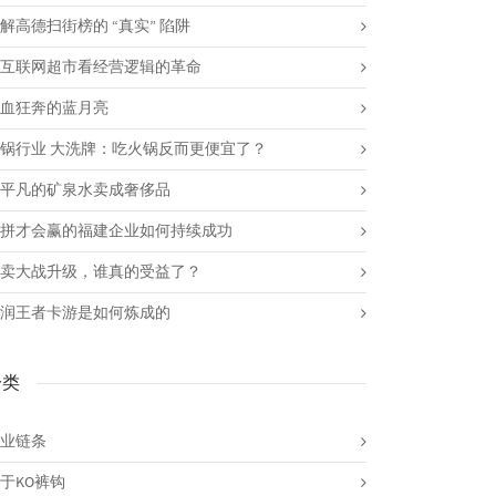
解高德扫街榜的 “真实” 陷阱
互联网超市看经营逻辑的革命
血狂奔的蓝月亮
锅行业 大洗牌：吃火锅反而更便宜了？
平凡的矿泉水卖成奢侈品
拼才会赢的福建企业如何持续成功
卖大战升级，谁真的受益了？
润王者卡游是如何炼成的
分类
业链条
于KO裤钩