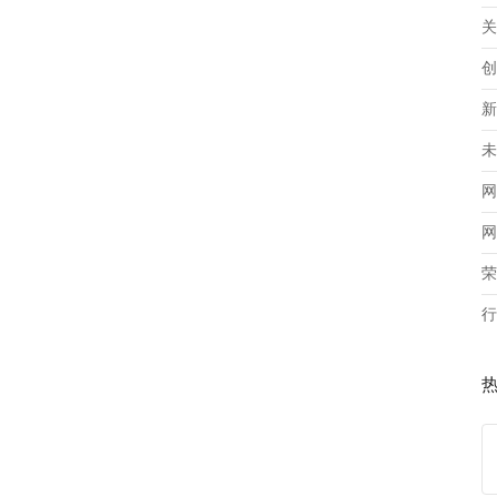
关
创
新
未
网
网
荣
行