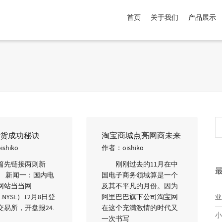
首页
关于我们
产品展示
介于
。显示所有
黑色
商品，品牌为
默认品牌
.
货成功秘诀
淘宝商城点亮网商未来
oishiko
作者：
oishiko
先链接两则新
刚刚过去的11月在中
新闻一：国内电
国电子商务领域算是一个
网站当当网
及其不平凡的月份。因为
.NYSE）12月8日登
阿里巴巴旗下公司淘宝网
亚
交易所，开盘报24.
在这个充满激情的时代又
小
一次书写