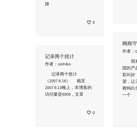
牌
0
网商守
作者：
记录两个统计
我有
作者：
oishiko
国的产
记录两个统计
彩叫好
（2007.6.16） 截至
望，让
2007.6.13晚上，本博客的
裤钩白
访问量是6909，文章
一个
0