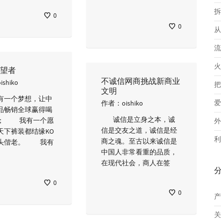
拆
0
0
从
流
火
望者
不诚信网商挑战新商业
oishiko
把
文明
一个梦想，让中
爱
作者：
oishiko
品畅销全球赢得喝
诚信是立身之本，诚
； 我有一个愿
外
信是交友之道，诚信是经
天下裤装都结缘KO
利
商之魂。至古以来诚信是
头偕老。 我有
中国人非常看重的品质，
在现代社会，商人在签
0
0
产
关