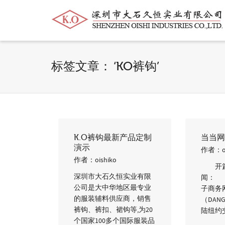
帮我查找新的
衬衫
尺码
中号
价格
标签文章： ‘KO裤钩’
K.O裤钩最新产品定制
当当网
演示
作者：
作者：
oishiko
开篇
深圳市大石久恒实业有限
闻： 
公司是大中华地区最专业
子商务
的服装辅料供应商，销售
（DANG
裤钩、裤扣、裙钩等,为20
陆纽约
个国家100多个国际服装品