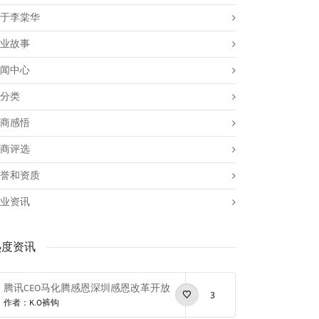
于李棠华
业故事
闻中心
分类
商感悟
商评选
誉和资质
业资讯
热度资讯
腾讯CEO马化腾感恩深圳感恩改革开放
3
作者：K.O裤钩