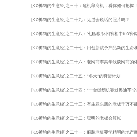
[K.O裤钩的生意经]之三十：危机藏商机，看你如何把握
[K.O裤钩的生意经]之二十九：见过会说话的照片吗？
[K.O裤钩的生意经]之二十八：‘七匹狼’休闲裤相中K.O裤
[K.O裤钩的生意经]之二十七：用创新赋予产品新的生命
[K.O裤钩的生意经]之二十六：老网商李棠华浅谈网商的
[K.O裤钩的生意经]之二十五：“冬天”的狩猎计划
[K.O裤钩的生意经]之二十四：“一台缝纫机赛过奥迪车”
[K.O裤钩的生意经]之二十三：有生意头脑的老板千万不
[K.O裤钩的生意经]之二十二：聪明的老板会算帐
[K.O裤钩的生意经]之二十一：服装老板要学精明的地产