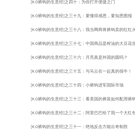
[K.O裤钩的生意经]之四十：为你打开便捷之门
[K.O裤钩的生意经]之三十九：要懂得感恩，要知恩图报
[K.O裤钩的生意经]之三十八：我当网商将裤钩卖的红红
[K.O裤钩的生意经]之三十七：中国商品是榨油的大豆花
[K.O裤钩的生意经]之三十六：月亮真是外国的圆吗？
[K.O裤钩的生意经]之三十五：与马云在一起真的很牛！
[K.O裤钩的生意经]之三十四：小裤钩进军国际市场
[K.O裤钩的生意经]之三十三：看美国的裤装如何配用裤
[K.O裤钩的生意经]之三十二：阿里巴巴给了我一个大红
[K.O裤钩的生意经]之三十一：绝地反击方能出奇制胜