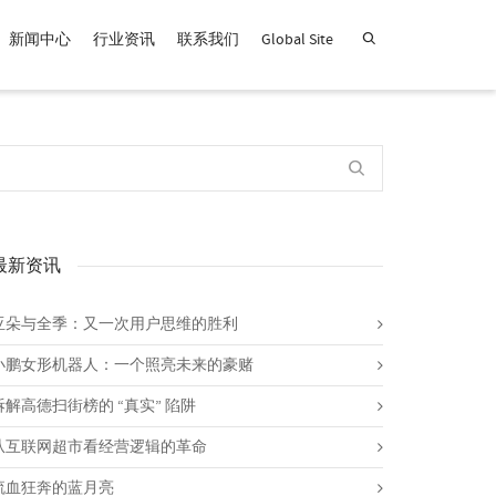
新闻中心
行业资讯
联系我们
Global Site
查找产品！
最新资讯
亚朵与全季：又一次用户思维的胜利
小鹏女形机器人：一个照亮未来的豪赌
拆解高德扫街榜的 “真实” 陷阱
从互联网超市看经营逻辑的革命
流血狂奔的蓝月亮