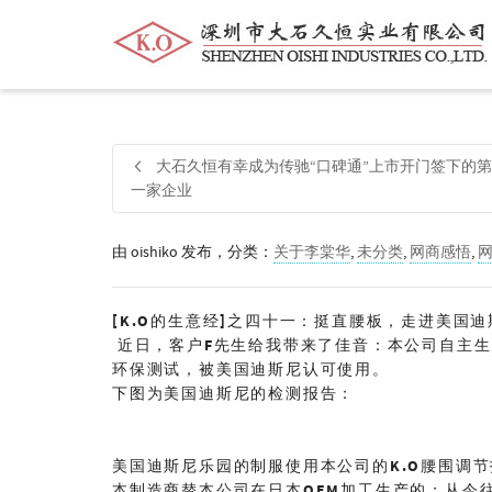
帮我查找新的
衬衫
尺码
中号
价格
大石久恒有幸成为传驰“口碑通”上市开门签下的第
一家企业
由
oishiko
发布，分类：
关于李棠华
,
未分类
,
网商感悟
,
[K.O
的生意经
]
之四十一：挺直腰板，走进美国迪
近日，客户
F
先生给我带来了佳音：本公司自主生
环保测试，被美国迪斯尼认可使用。
下图为美国迪斯尼的检测报告：
美国迪斯尼乐园的制服使用本公司的
K.O
腰围调节
本制造商替本公司在日本
OEM
加工生产的；从今