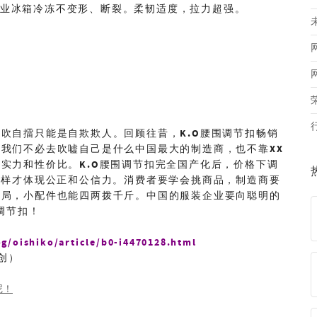
业冰箱冷冻不变形、断裂。柔韧适度，拉力超强。
自吹自擂只能是自欺欺人。回顾往昔，
K.O
腰围调节扣畅销
。我们不必去吹嘘自己是什么中国最大的制造商，也不靠
XX
是实力和性价比。
K.O
腰围调节扣完全国产化后，价格下调
这样才体现公正和公信力。消费者要学会挑商品，制造商要
全局，小配件也能四两拨千斤。中国的服装企业要向聪明的
调节扣！
og/oishiko/article/b0-i4470128.html
创）
尼！