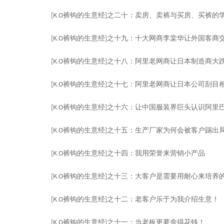
[K.O裤钩的生意经]之二十：卖房、卖裤与买房、买裤的
[K.O裤钩的生意经]之十九：十大网商李棠华让外国客商
[K.O裤钩的生意经]之十八：阿里老网商让日本制造商大
[K.O裤钩的生意经]之十七：阿里老网商让日本公司刮目
[K.O裤钩的生意经]之十六：让中国服装界巨头认识阿里
[K.O裤钩的生意经]之十五：生产厂家为何会被客户踢出
[K.O裤钩的生意经]之十四：我用荣誉来营销小产品
[K.O裤钩的生意经]之十三：大客户是需要用耐心来培养
[K.O裤钩的生意经]之十二：老客户乐于为我介绍生意！
[K.O裤钩的生意经]之十一：当老板更要舍得花钱！