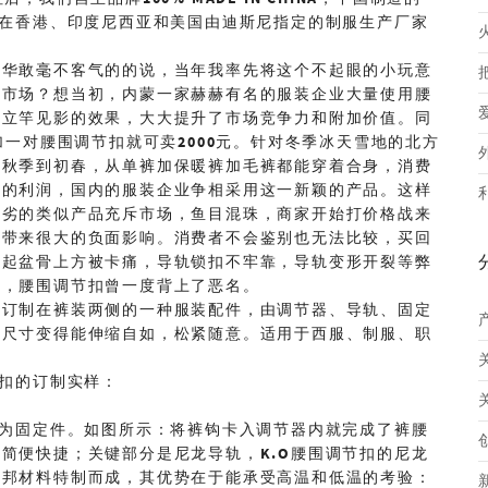
在香港、印度尼西亚和美国由迪斯尼指定的制服生产厂家
棠华敢毫不客气的的说，当年我率先将这个不起眼的小玩意
在市场？想当初，内蒙一家赫赫有名的服装企业大量使用腰
、立竿见影的效果，大大提升了市场竞争力和附加价值。同
加一对腰围调节扣就可卖
2000
元。针对冬季冰天雪地的北方
从秋季到初春，从单裤加保暖裤加毛裤都能穿着合身，消费
观的利润，国内的服装企业争相采用这一新颖的产品。这样
低劣的类似产品充斥市场，鱼目混珠，商家开始打价格战来
场带来很大的负面影响。消费者不会鉴别也无法比较，买回
引起盆骨上方被卡痛，导轨锁扣不牢靠，导轨变形开裂等弊
决，腰围调节扣曾一度背上了恶名。
是订制在裤装两侧的一种服装配件，由调节器、导轨、固定
定尺寸变得能伸缩自如，松紧随意。适用于西服、制服、职
扣的订制实样：
为固定件。如图所示：将裤钩卡入调节器内就完成了裤腰
制简便快捷；关键部分是尼龙导轨，
K.O
腰围调节扣的尼龙
杜邦材料特制而成，其优势在于能承受高温和低温的考验：