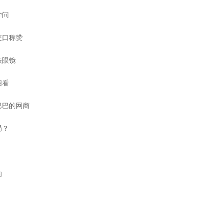
学问
交口称赞
跌眼镜
相看
巴巴的网商
局？
的