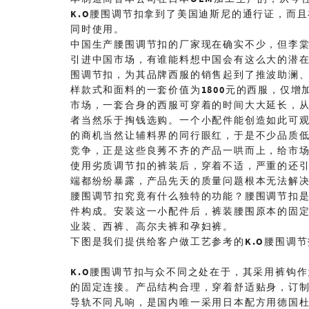
K.O
腰围调节扣拿到了美国迪斯尼的通行证，而且
同时使用。
中国生产腰围调节扣的厂家现在确实不少，但李
引进中国市场，有谁能料想中国会有这么大的潜
围调节扣，为其品牌西服的销售起到了推波助澜
样款式和面料的一套价值为
1800
元的西服，仅增
市场，一套合身的西服可穿着的时间大大延长，
者当然乐于掏钱选购。一个小配件能创造如此可
的商机当然让辅料界的同行眼红，于是不少品质
竞争，正是这些良莠不齐的产品一哄而上，给市
使用劣质调节扣的裤装后，穿着不适，严重的还
端都纷纷暴露，产品先天的质量问题根本无法解
腰围调节扣究竟有什么独特的功能？腰围调节扣
件构成。安装这一小配件后，裤装腰围原本的固
业装、西裤、高尔夫裤和孕妇裤。
下图是我们提供给客户做工艺参考的
K.O
腰围调节
K.O
腰围调节扣与众不同之处在于，其采用裤钩作
的固定连接。产品结构合理，穿着舒适贴身，订
导轨不同凡响，是国内唯一采用日本配方用德国