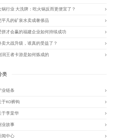
火锅行业 大洗牌：吃火锅反而更便宜了？
把平凡的矿泉水卖成奢侈品
爱拼才会赢的福建企业如何持续成功
外卖大战升级，谁真的受益了？
利润王者卡游是如何炼成的
分类
产业链条
关于KO裤钩
关于李棠华
创业故事
新闻中心