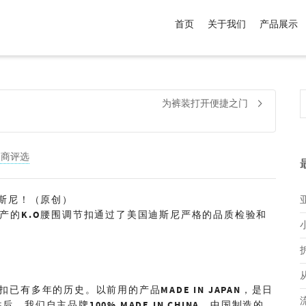
首页
关于我们
产品展示
介于
。显示所有
黑色
商品，品牌为
默认品牌
.
为裤装打开便捷之门
网商评选
斯尼！（原创）
产的
K.O
腰围调节扣通过了美国迪斯尼严格的品质检验和
扣已有多年的历史。以前用的产品
MADE IN JAPAN
，是日
往后，我们自主品牌
100% MADE IN CHINA
，
中国制造的