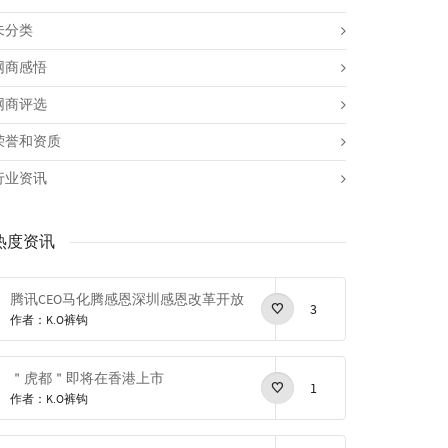
未分类
网商感悟
网商评选
荣誉和资质
行业资讯
热度资讯
腾讯CEO马化腾感恩深圳感恩改革开放
3
作者：K.O裤钩
＂虎都＂即将在香港上市
1
作者：K.O裤钩