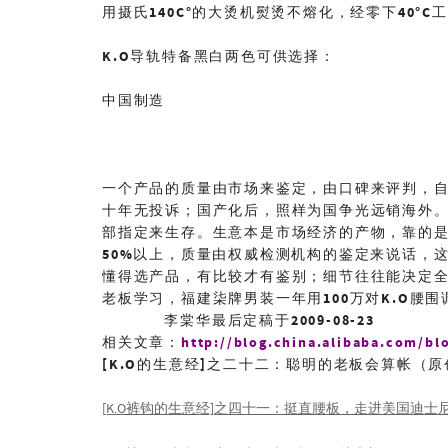
用摄氏
140C
°的大烫机熨烫不熔化，经零下
40°C
工
K.O导轨特备黑白两色可供选择：
中国制造
一个产品的质量由市场来鉴定，由口碑来评判，
十年无投诉；国产化后，照样为国争光远销海外
部指定来生存。生意本是市场经济的产物，靠的
50%
以上，质量由权威检测机构的鉴定来说话，
懂得选产品，有比较才有鉴别；细节往往能决定
老板学习，福建柒牌男装一年用
100
万对
K.O
腰围
李棠华
最后定稿于
2009-08-23
相关文章：
http://blog.china.alibaba.com/bl
[K.O
的生意经
]
之二十二：聪明的老板会算帐（原
[K.O裤钩的生意经]之四十一：挺直腰板，走进美国迪士