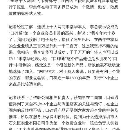
“全球十大网商”的荣誉称号，在网络上有众多媒体对其事迹进
行了报道，李棠华在电子商务界已成为一个激情、勤奋、敢想
敢做的标杆式人物。
记者经过了解，连线上十大网商李棠华本人，李总表示说成为
“口碑通”第一个企业会员非常的高兴，并说：“我今年六十岁
了，我因为接触了电子商务，接触了阿里巴巴，在两年中将我
的企业业绩从三百万提升到一千二百万，这是我坚持不懈的结
果。我相信，我李棠华可以成功，千千万万的年轻人也可以成
功！”李棠华还表示说，“口碑通”这个产品他也是从朋友的“口
碑”中听到的，感觉这是一个很创新的产品，所以他毫不犹犹豫
地选择了加入。“网络很大，对于商人来说，只要是有利于企业
的东西，都要去尝试，口碑通一年1800的年费，对于中小企业
来说是比较适合的。
记者联系上了传驰公司相关负责人，获知早在二周前，口碑通
便得到了来自不少中小企业与淘宝店家的关注与预订，在企业
圈内的反馈很不错，口碑通产品还受到六家发起企业的把关及
推荐，所以在服务上做得比较到位。提到为什么选择深圳市大
石久恒实业有限公司作为第一个收费企业时，该位负责人笑着
说：“因为李总是在服务未开通前便把钱打到了帐号上了，也是