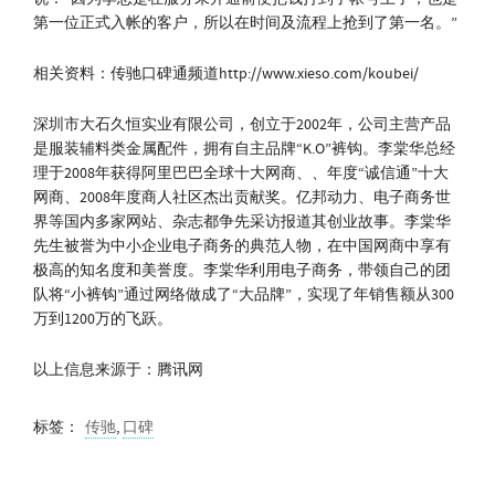
第一位正式入帐的客户，所以在时间及流程上抢到了第一名。”
相关资料：传驰口碑通频道http://www.xieso.com/koubei/
深圳市大石久恒实业有限公司，创立于2002年，公司主营产品
是服装辅料类金属配件，拥有自主品牌“K.O”裤钩。李棠华总经
理于2008年获得阿里巴巴全球十大网商、、年度“诚信通”十大
网商、2008年度商人社区杰出贡献奖。亿邦动力、电子商务世
界等国内多家网站、杂志都争先采访报道其创业故事。李棠华
先生被誉为中小企业电子商务的典范人物，在中国网商中享有
极高的知名度和美誉度。李棠华利用电子商务，带领自己的团
队将“小裤钩”通过网络做成了“大品牌”，实现了年销售额从300
万到1200万的飞跃。
以上信息来源于：腾讯网
标签：
传驰
,
口碑