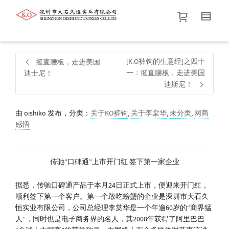
帮我查找新的
衬衫
尺码
中号
价格介于
。显示所有
黑色
商品，品牌为
默认品牌
.
[K.O裤钩的生意经]之四十
挺直腰板，走进美国
一：挺直腰板，走进美国
迪士尼！
迪斯尼！
查找产品！
由
oishiko
发布，分类：
关于KO裤钩
,
关于李棠华
,
未分类
,
网商
感悟
传驰“口碑通”上市开门红 签下第一家企业
据悉，传驰口碑通产品于本月24日正式上市，便迎来开门红，
顺利签下第一个客户。第一个敢吃螃蟹的企业是深圳市大石久
恒实业有限公司，公司总经理李棠华是一个年逾60岁的“商界猛
人”，同时也是电子商务界的名人，其2008年获得了阿里巴巴