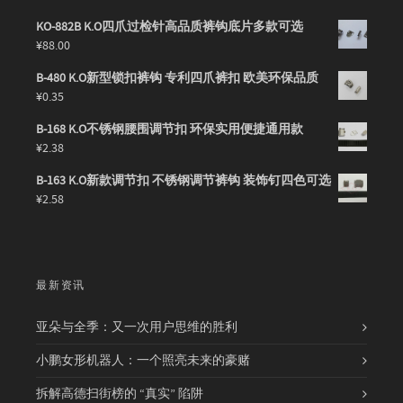
KO-882B K.O四爪过检针高品质裤钩底片多款可选
¥
88.00
B-480 K.O新型锁扣裤钩 专利四爪裤扣 欧美环保品质
¥
0.35
B-168 K.O不锈钢腰围调节扣 环保实用便捷通用款
¥
2.38
B-163 K.O新款调节扣 不锈钢调节裤钩 装饰钉四色可选
¥
2.58
最新资讯
亚朵与全季：又一次用户思维的胜利
小鹏女形机器人：一个照亮未来的豪赌
拆解高德扫街榜的 “真实” 陷阱