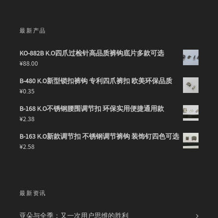
最新产品
KO-882B K.O四爪过检针高品质裤钩底片多款可选
¥
88.00
B-480 K.O新型锁扣裤钩 专利四爪裤扣 欧美环保品质
¥
0.35
B-168 K.O不锈钢腰围调节扣 环保实用便捷通用款
¥
2.38
B-163 K.O新款调节扣 不锈钢调节裤钩 装饰钉四色可选
¥
2.58
最新资讯
亚朵与全季：又一次用户思维的胜利