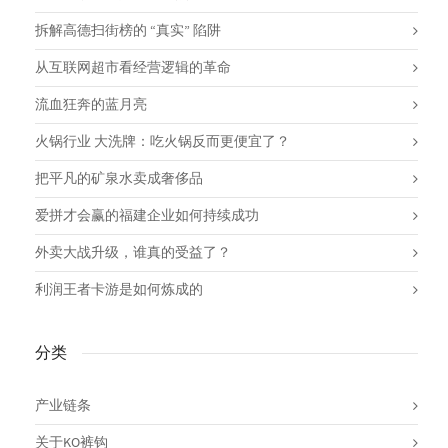
拆解高德扫街榜的 “真实” 陷阱
从互联网超市看经营逻辑的革命
流血狂奔的蓝月亮
火锅行业 大洗牌：吃火锅反而更便宜了？
把平凡的矿泉水卖成奢侈品
爱拼才会赢的福建企业如何持续成功
外卖大战升级，谁真的受益了？
利润王者卡游是如何炼成的
分类
产业链条
关于KO裤钩