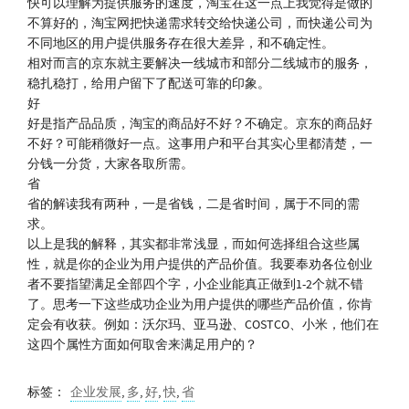
快可以理解为提供服务的速度，淘宝在这一点上我觉得是做的
不算好的，淘宝网把快递需求转交给快递公司，而快递公司为
不同地区的用户提供服务存在很大差异，和不确定性。
相对而言的京东就主要解决一线城市和部分二线城市的服务，
稳扎稳打，给用户留下了配送可靠的印象。
好
好是指产品品质，淘宝的商品好不好？不确定。京东的商品好
不好？可能稍微好一点。这事用户和平台其实心里都清楚，一
分钱一分货，大家各取所需。
省
省的解读我有两种，一是省钱，二是省时间，属于不同的需
求。
以上是我的解释，其实都非常浅显，而如何选择组合这些属
性，就是你的企业为用户提供的产品价值。我要奉劝各位创业
者不要指望满足全部四个字，小企业能真正做到1-2个就不错
了。思考一下这些成功企业为用户提供的哪些产品价值，你肯
定会有收获。例如：沃尔玛、亚马逊、COSTCO、小米，他们在
这四个属性方面如何取舍来满足用户的？
标签：
企业发展
,
多
,
好
,
快
,
省