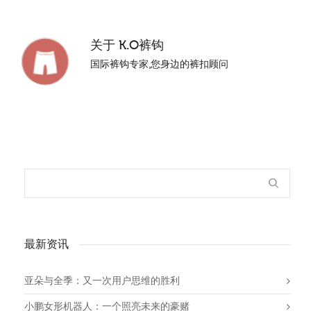
关于
K.O裤钩
国际裤钩专家,您身边的裤扣顾问
最新资讯
亚朵与全季：又一次用户思维的胜利
小鹏女形机器人：一个照亮未来的豪赌