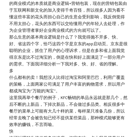
的商业模式的本质就是商业逻辑+营销包装，现在的营销包装由
于互联网和新文化的加入变得千奇百怪，所以很多人因为看不
懂这些丰富的花头而担心自己的生意会受到影响，我反倒觉得
不用太担心，花头的东西可以交给懂用户的年轻人去处理，作
为企业管理者掌好企业商业模式的方向就可以了。
那么生意的基本商业逻辑是什么了？我觉得抛不开多、快、
好、省这四个字，恰巧这四个字是京东的app启动页。京东是很
聪明的企业，抓住了用户的心理诉求，但是在多和省上面我觉
得京东是比不过淘宝的，倒是在快和好上面满足了一部分用户
的需求。下面我详细分析一下我对多、快、好、省的理解。
多
什么都有的卖！我想没人比得过淘宝和阿里巴巴，利用广覆盖
的策略，上面两家公司满足了用户丰富的购物需求，所以用户
都成淘宝为“万能的淘宝”。
这里我再举个餐厅的例子，KFC畅销的单品永远就是那几个，然
后不断的上新品，下掉次新品，不会做过多品类。相反很多中
餐厅的菜单上可能有大几十样的菜，每样菜只准备几份，所以
经常去晚了会被告知已经不提供某些菜品，那种模式能够更有
效率的赚钱，不言而喻。
快