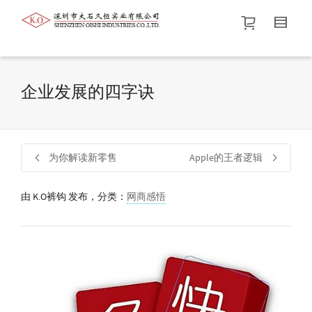
帮我查找新的
衬衫
尺码
中号
价格介于
。显示所有
黑色
商品，品牌为
默认品牌
.
企业发展的四字诀
查找产品！
为你解读新零售
Apple的王者逻辑
由
K.O裤钩
发布，分类：
网商感悟