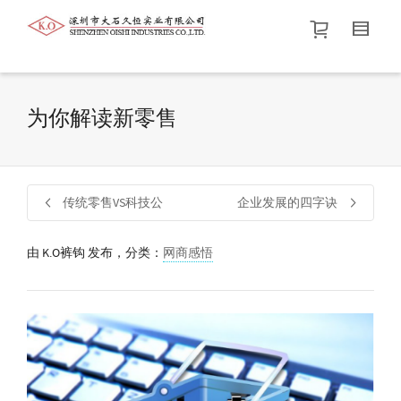
帮我查找新的
衬衫
尺码
中号
价格介于
。显示所有
黑色
商品，品牌为
默认品牌
.
为你解读新零售
查找产品！
传统零售VS科技公
企业发展的四字诀
由
K.O裤钩
发布，分类：
网商感悟