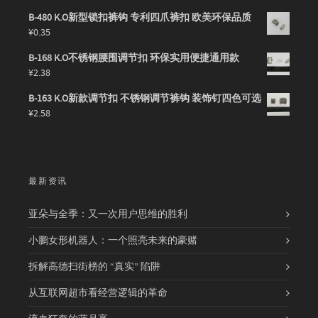
B-480 K.O新型锁扣裤钩 专利四爪裤扣 欧美环保品质
¥
0.35
B-168 K.O不锈钢腰围调节扣 环保实用便捷通用款
¥
2.38
B-163 K.O新款调节扣 不锈钢调节裤钩 装饰钉四色可选
¥
2.58
最新资讯
亚朵与全季：又一次用户思维的胜利
小鹏女形机器人：一个照亮未来的豪赌
拆解高德扫街榜的 “真实” 陷阱
从互联网超市看经营逻辑的革命