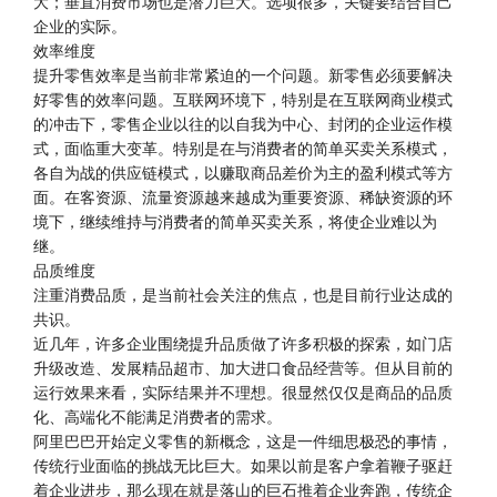
大；垂直消费市场也是潜力巨大。选项很多，关键要结合自己
企业的实际。
效率维度
提升零售效率是当前非常紧迫的一个问题。新零售必须要解决
好零售的效率问题。互联网环境下，特别是在互联网商业模式
的冲击下，零售企业以往的以自我为中心、封闭的企业运作模
式，面临重大变革。特别是在与消费者的简单买卖关系模式，
各自为战的供应链模式，以赚取商品差价为主的盈利模式等方
面。在客资源、流量资源越来越成为重要资源、稀缺资源的环
境下，继续维持与消费者的简单买卖关系，将使企业难以为
继。
品质维度
注重消费品质，是当前社会关注的焦点，也是目前行业达成的
共识。
近几年，许多企业围绕提升品质做了许多积极的探索，如门店
升级改造、发展精品超市、加大进口食品经营等。但从目前的
运行效果来看，实际结果并不理想。很显然仅仅是商品的品质
化、高端化不能满足消费者的需求。
阿里巴巴开始定义零售的新概念，这是一件细思极恐的事情，
传统行业面临的挑战无比巨大。如果以前是客户拿着鞭子驱赶
着企业进步，那么现在就是落山的巨石推着企业奔跑，传统企