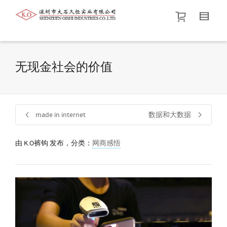
帮我查找新的
衬衫
尺码
中号
价格介于
。显示所有
黑色
商品，品牌为
默认品牌
.
无现金社会的价值
查找产品！
made in internet
数据和大数据
由
K.O裤钩
发布，分类：
网商感悟