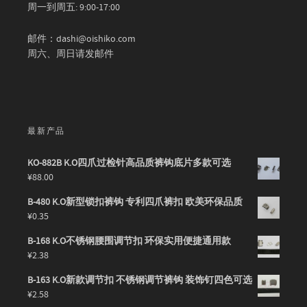
周一到周五: 9:00-17:00
邮件：dashi@oishiko.com
周六、周日请发邮件
最新产品
KO-882B K.O四爪过检针高品质裤钩底片多款可选
¥
88.00
B-480 K.O新型锁扣裤钩 专利四爪裤扣 欧美环保品质
¥
0.35
B-168 K.O不锈钢腰围调节扣 环保实用便捷通用款
¥
2.38
B-163 K.O新款调节扣 不锈钢调节裤钩 装饰钉四色可选
¥
2.58