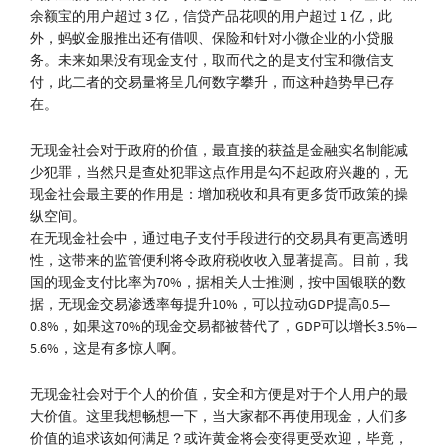
余额宝的用户超过 3 亿，信贷产品花呗的用户超过 1 亿，此
外，蚂蚁金服推出还有借呗、保险和针对小微企业的小贷服
务。未来如果没有现金支付，取而代之的是支付宝和微信支
付，此二者的交易量将呈几何数字攀升，而这种趋势早已存
在。
无现金社会对于政府的价值，最直接的获益是金融实名制能减
少犯罪，当然只是查处犯罪这点作用是勾不起政府兴趣的，无
现金社会最主要的作用是：增加税收和具有更多货币政策的操
纵空间。
在无现金社会中，通过电子支付手段进行的交易具有更高透明
性，这带来的监管便利将令政府税收收入显著提高。目前，我
国的现金支付比率为70%，据相关人士推测，按中国银联的数
据，无现金交易渗透率每提升10%，可以拉动GDP提高0.5—
0.8%，如果这70%的现金交易都被替代了，GDP可以增长3.5%—
5.6%，这是有多惊人啊。
无现金社会对于个人的价值，安全和方便是对于个人用户的最
大价值。这里我想畅想一下，当大家都不再使用现金，人们多
价值的追求该如何满足？或许黄金将会变得更受欢迎，毕竟，