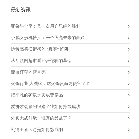
最新资讯
亚朵与全季：又一次用户思维的胜利
小鹏女形机器人：一个照亮未来的豪赌
拆解高德扫街榜的 “真实” 陷阱
从互联网超市看经营逻辑的革命
流血狂奔的蓝月亮
火锅行业 大洗牌：吃火锅反而更便宜了？
把平凡的矿泉水卖成奢侈品
爱拼才会赢的福建企业如何持续成功
外卖大战升级，谁真的受益了？
利润王者卡游是如何炼成的