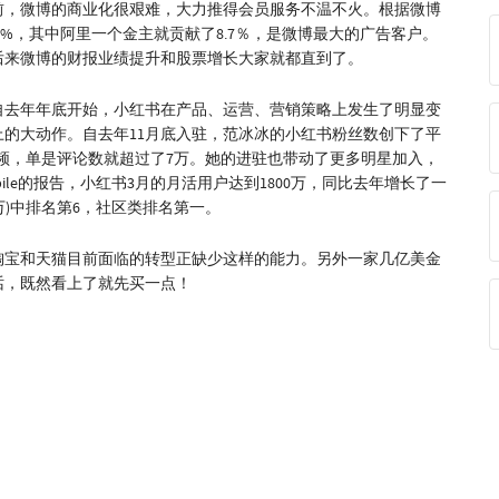
前，微博的商业化很艰难，大力推得会员服务不温不火。根据微博
.7%，其中阿里一个金主就贡献了8.7％，是微博最大的广告客户。
后来微博的财报业绩提升和股票增长大家就都直到了。
自去年年底开始，小红书在产品、运营、营销策略上发生了明显变
的大动作。自去年11月底入驻，范冰冰的小红书粉丝数创下了平
”视频，单是评论数就超过了7万。她的进驻也带动了更多明星加入，
bile的报告，小红书3月的月活用户达到1800万，同比去年增长了一
00万)中排名第6，社区类排名第一。
淘宝和天猫目前面临的转型正缺少这样的能力。另外一家几亿美金
话，既然看上了就先买一点！