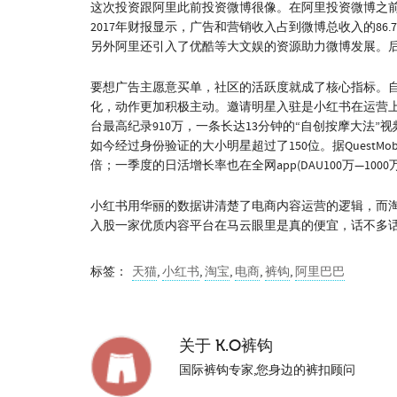
这次投资跟阿里此前投资微博很像。在阿里投资微博之
2017年财报显示，广告和营销收入占到微博总收入的86
另外阿里还引入了优酷等大文娱的资源助力微博发展。
要想广告主愿意买单，社区的活跃度就成了核心指标。
化，动作更加积极主动。邀请明星入驻是小红书在运营上
台最高纪录910万，一条长达13分钟的“自创按摩大法
如今经过身份验证的大小明星超过了150位。据QuestMo
倍；一季度的日活增长率也在全网app(DAU100万—10
小红书用华丽的数据讲清楚了电商内容运营的逻辑，而
入股一家优质内容平台在马云眼里是真的便宜，话不多
标签：
天猫
,
小红书
,
淘宝
,
电商
,
裤钩
,
阿里巴巴
关于
K.O裤钩
国际裤钩专家,您身边的裤扣顾问