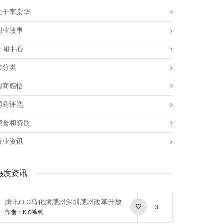
关于李棠华
创业故事
新闻中心
未分类
网商感悟
网商评选
荣誉和资质
行业资讯
热度资讯
腾讯CEO马化腾感恩深圳感恩改革开放
3
作者：K.O裤钩