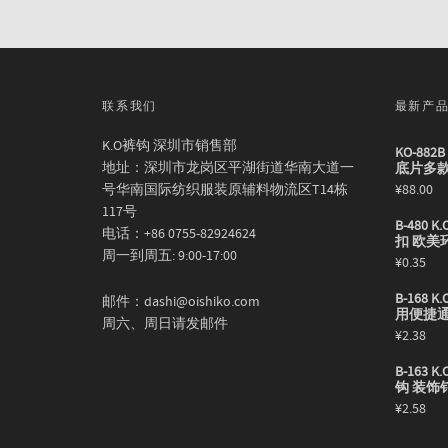
联系我们
最新产
K.O裤钩 深圳市销售部
KO-88
地址：深圳市龙岗区平湖街道华南大道一
底片多
号华南国际纺织服装原辅料物流区T14栋
¥
88.00
117号
B-480
电话：+86 0755-82924624
扣 欧美
周一到周五: 9:00-17:00
¥
0.35
B-168
邮件：dashi@oishiko.com
用便捷
周六、周日请发邮件
¥
2.38
B-163
钩 装饰
¥
2.58