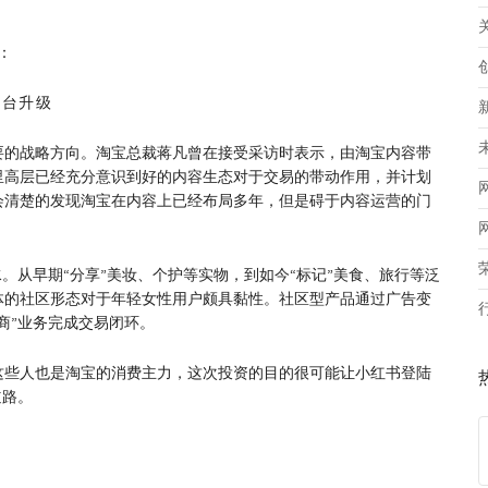
：
平台升级
要的战略方向。淘宝总裁蒋凡曾在接受采访时表示，由淘宝内容带
里高层已经充分意识到好的内容生态对于交易的带动作用，并计划
会清楚的发现淘宝在内容上已经布局多年，但是碍于内容运营的门
。从早期“分享”美妆、个护等实物，到如今“标记”美食、旅行等泛
体的社区形态对于年轻女性用户颇具黏性。社区型产品通过广告变
商”业务完成交易闭环。
这些人也是淘宝的消费主力，这次投资的目的很可能让小红书登陆
道路。