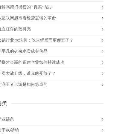
拆解高德扫街榜的 “真实” 陷阱
从互联网超市看经营逻辑的革命
流血狂奔的蓝月亮
火锅行业 大洗牌：吃火锅反而更便宜了？
把平凡的矿泉水卖成奢侈品
爱拼才会赢的福建企业如何持续成功
外卖大战升级，谁真的受益了？
利润王者卡游是如何炼成的
分类
产业链条
关于KO裤钩