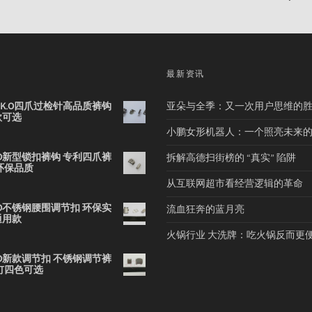
品
最新资讯
2B K.O四爪过检针高品质裤钩
亚朵与全季：又一次用户思维的
款可选
小鹏女形机器人：一个照亮未来
 K.O新型锁扣裤钩 专利四爪裤
拆解高德扫街榜的 “真实” 陷阱
环保品质
从互联网超市看经营逻辑的革命
 K.O不锈钢腰围调节扣 环保实
流血狂奔的蓝月亮
通用款
火锅行业 大洗牌：吃火锅反而更
 K.O新款调节扣 不锈钢调节裤
钉四色可选