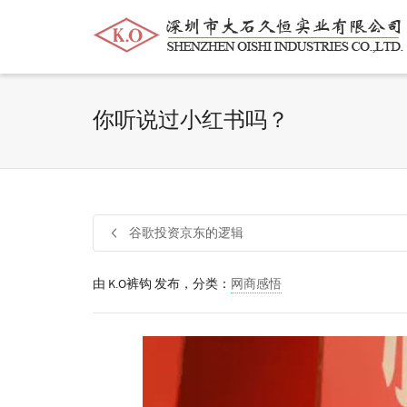
帮我查找新的
衬衫
尺码
中号
价格
你听说过小红书吗？
谷歌投资京东的逻辑
由
K.O裤钩
发布，分类：
网商感悟