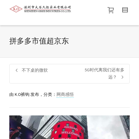
帮我查找新的
衬衫
尺码
中号
价格介于
。显示所有
黑色
商品，品牌为
默认品牌
.
拼多多市值超京东
查找产品！
5G时代离我们还有多
不下桌的微软
远？
由
K.O裤钩
发布，分类：
网商感悟