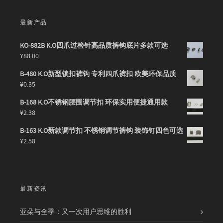
最新产品
KO-882B K.O四爪过检针高品质裤钩底片多款可选
¥
88.00
B-480 K.O新型锁扣裤钩 专利四爪裤扣 欧美环保品质
¥
0.35
B-168 K.O不锈钢腰围调节扣 环保实用便捷通用款
¥
2.38
B-163 K.O新款调节扣 不锈钢调节裤钩 装饰钉四色可选
¥
2.58
最新资讯
亚朵与全季：又一次用户思维的胜利