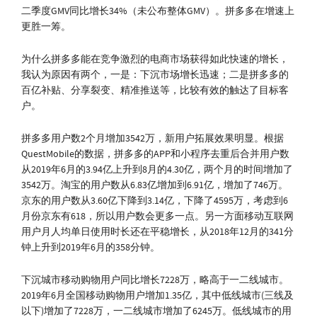
二季度GMV同比增长34%（未公布整体GMV）。拼多多在增速上
更胜一筹。
为什么拼多多能在竞争激烈的电商市场获得如此快速的增长，
我认为原因有两个，一是：下沉市场增长迅速；二是拼多多的
百亿补贴、分享裂变、精准推送等，比较有效的触达了目标客
户。
拼多多用户数2个月增加3542万，新用户拓展效果明显。根据
QuestMobile的数据，拼多多的APP和小程序去重后合并用户数
从2019年6月的3.94亿上升到8月的4.30亿，两个月的时间增加了
3542万。淘宝的用户数从6.83亿增加到6.91亿，增加了746万。
京东的用户数从3.60亿下降到3.14亿，下降了4595万，考虑到6
月份京东有618，所以用户数会更多一点。另一方面移动互联网
用户月人均单日使用时长还在平稳增长，从2018年12月的341分
钟上升到2019年6月的358分钟。
下沉城市移动购物用户同比增长7228万，略高于一二线城市。
2019年6月全国移动购物用户增加1.35亿，其中低线城市(三线及
以下)增加了7228万，一二线城市增加了6245万。低线城市的用