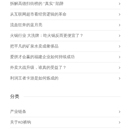
拆解高德扫街榜的 “真实” 陷阱
从互联网超市看经营逻辑的革命
流血狂奔的蓝月亮
火锅行业 大洗牌：吃火锅反而更便宜了？
把平凡的矿泉水卖成奢侈品
爱拼才会赢的福建企业如何持续成功
外卖大战升级，谁真的受益了？
利润王者卡游是如何炼成的
分类
产业链条
关于KO裤钩