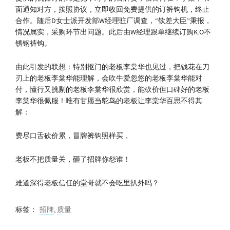
面通知对方，按照协议，立即收回免费提供的订裤钩机，终止
合作。随后D女士派开发部W经理驻厂调查，“钦差大臣”秉报，
情况属实，采购环节出问题。此后由W经理跟单继续订购K.O不
锈钢裤钩。
由此引发的联想：特别抠门的老板李棠华也见过，把钱花在刀
刃上的老板李棠华能理解，会吹牛爱忽悠的老板李棠华能对
付，懂行又挑剔的老板李棠华很欣赏，能砍价但口碑好的老板
李棠华很佩服！唯有甘愿当鸵鸟的老板让李棠华百思不得其
解：
费尽口舌砍价累，冒牌裤钩照样买，
老板不把质量关，砸了招牌你怨谁！
难道深得老板信任的堂哥就不会吃里扒外吗？
标签：
招牌
,
质量