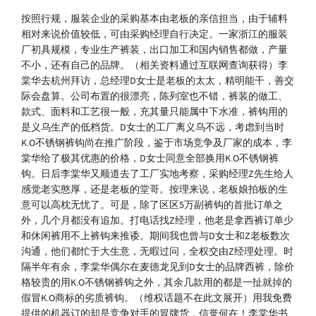
按照行规，服装企业的采购基本由老板的亲信担当，由于辅料
相对来说价值较低，可由采购经理自行决定。一家浙江的服装
厂初具规模，专业生产裤装，出口加工和国内销售都做，产量
不小，还有自己的品牌。（相关资料通过互联网查询获得）李
棠华去杭州拜访，总经理D女士是老板的太太，精明能干，善交
际会盘算。公司布置的很漂亮，陈列室也不错，裤装的做工、
款式、面料和工艺很一般，充其量只能属中下水准，裤钩用的
是义乌生产的低档货。D女士的工厂离义乌不远，考虑到当时
K.O不锈钢裤钩尚在推广阶段，鉴于市场竞争及厂家的成本，李
棠华给了极其优惠的价格，D女士同意全部换用K.O不锈钢裤
钩。日后李棠华又顺道去了工厂实地考察，采购经理Z先生给人
感觉老实憨厚，还是老板的堂哥。按理来说，老板娘拍板的生
意可以高枕无忧了。可是，除了区区5万副裤钩的首批订单之
外，几个月都没有追加。打电话找Z经理，他老是拿西裤订单少
和休闲裤用不上裤钩来推诿。期间我也曾与D女士和Z老板数次
沟通，他们都忙于大生意，无暇过问，全权交由Z经理处理。时
隔半年有余，李棠华偶尔在麦德龙见到D女士的品牌西裤，除价
格较贵的用K.O不锈钢裤钩之外，其余几款用的都是一扯就掉的
假冒K.O商标的劣质裤钩。（维权话题不在此文展开）用我免费
提供的机器订的却是竞争对手的冒牌货，信誉何在！李棠华书