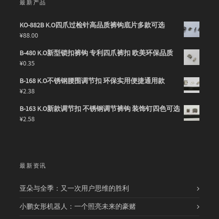
最新产品
KO-882B K.O四爪过检针高品质裤钩底片多款可选
¥
88.00
B-480 K.O新型锁扣裤钩 专利四爪裤扣 欧美环保品质
¥
0.35
B-168 K.O不锈钢腰围调节扣 环保实用便捷通用款
¥
2.38
B-163 K.O新款调节扣 不锈钢调节裤钩 装饰钉四色可选
¥
2.58
最新资讯
亚朵与全季：又一次用户思维的胜利
小鹏女形机器人：一个照亮未来的豪赌