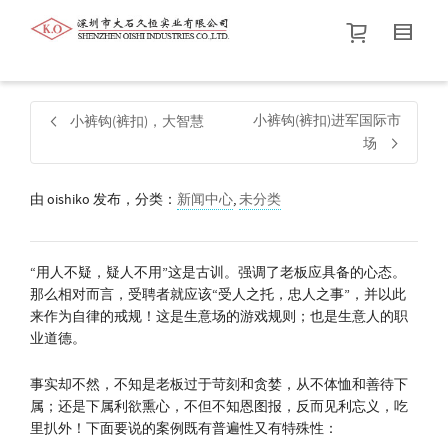
帮我查找新的
衬衫
尺码
中号
价格介于
。显示所有
黑色
商品，品牌为
默认品牌
.
小裤钩(裤扣)进军国际市
小裤钩(裤扣)，大智慧
场
查找产品！
由
oishiko
发布，分类：
新闻中心
,
未分类
“用人不疑，疑人不用”这是古训。强调了老板应具备的心态。
那么相对而言，受聘者就应该“受人之托，忠人之事”，并以此
来作为自律的戒规！这是生意场的游戏规则；也是生意人的职
业道德。
事实却不然，不知是老板过于苛刻和贪婪，从不体恤和善待下
属；还是下属利欲熏心，不但不知恩图报，反而见利忘义，吃
里扒外！下面要说的案例既有普遍性又有特殊性：