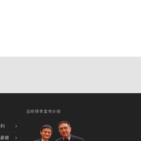
总经理李棠华介绍
胜利
的豪赌