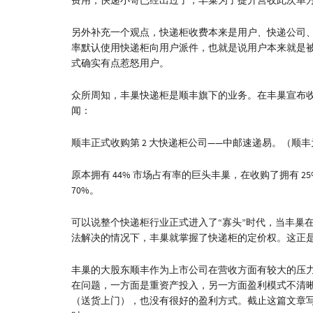
费用，快递小哥已经出过了，丰巢为了提升营收此次单
另外补充一个观点，快递柜收费本来是用户、快递公司
率默认使用快递柜向用户派件，也就是说用户本来就是
式确实有点惹怒用户。
众所周知，丰巢快递柜是顺丰旗下的业务。在丰巢宣布收取
闻：
顺丰正式收购第 2 大快递柜公司——中邮速递易。（顺
原本拥有 44% 市场占有率的巨头丰巢，在收购了拥有 
70%。
可以说整个快递柜行业正式进入了“寡头”时代，当丰巢在
法解决的情况下，丰巢就掌握了快递柜的定价权。这正
丰巢的大股东顺丰作为上市公司在营收方面有较大的压
在问题，一方面是重资产投入，另一方面盈利模式不清晰
（送货上门），也没有很好的盈利方式。截止这篇文章写完