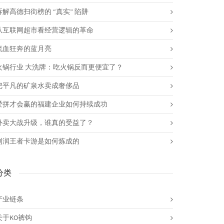
拆解高德扫街榜的 “真实” 陷阱
从互联网超市看经营逻辑的革命
流血狂奔的蓝月亮
火锅行业 大洗牌：吃火锅反而更便宜了？
把平凡的矿泉水卖成奢侈品
爱拼才会赢的福建企业如何持续成功
外卖大战升级，谁真的受益了？
利润王者卡游是如何炼成的
分类
产业链条
关于KO裤钩