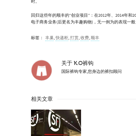
时。
回归这些年的顺丰的“创业项目”：在2012年、2014年
电子商务业务(后更名为丰趣购物)，无一例为的表现一
标签：
丰巢
,
快递柜
,
打赏
,
收费
,
顺丰
关于
K.O裤钩
国际裤钩专家,您身边的裤扣顾问
相关文章