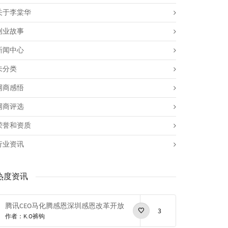
关于李棠华
创业故事
新闻中心
未分类
网商感悟
网商评选
荣誉和资质
行业资讯
热度资讯
腾讯CEO马化腾感恩深圳感恩改革开放
3
作者：K.O裤钩