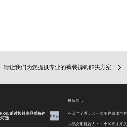
请让我们为您提供专业的裤装裤钩解决方案
品
最新资讯
2B K.O四爪过检针高品质裤钩
亚朵与全季：又一次用户思维的
款可选
小鹏女形机器人：一个照亮未来