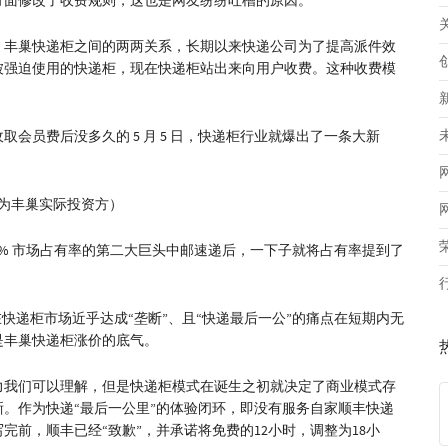
方面修改了收费规则，这也是网友纷纷吐槽的原因。
、丰巢快递柜之间的两两关系，长期以来快递公司为了提高派件效
被强迫使用的快递柜，现在快递柜站出来向用户收费。这种收费模
会员费后没多久的 5 月 5 日，快递柜行业就爆出了一条大新
丰为丰巢实际投资方）
25% 市场占有率的第二大巨头中邮速递后，一下子就将占有率提到了
快递柜市场近乎达成“垄断”、且“快递最后一公”的痛点在短期内无
是丰巢快递柜涨价的底气。
力我们可以理解，但是快递柜模式在诞生之初就决定了商业模式存
。作为快递“最后一公里”的体验闭环，即没有服务自家顺丰快递
前，顺丰已经“致歉”，并承诺将免费的12小时，调整为18小