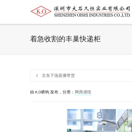
帮我查找新的
衬衫
尺码
中号
价格
着急收割的丰巢快递柜
京东下场直播带货
由
K.O裤钩
发布，分类：
网商感悟