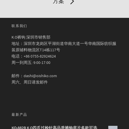
方案
联系我们
K.O裤钩 深圳市销售部
地址：深圳市龙岗区平湖街道华南大道一号华南国际纺织服
装原辅料物流区T14栋117号
电话：+86 0755-82924624
周一到周五: 9:00-17:00
邮件：dashi@oishiko.com
周六、周日请发邮件
最新产品
KO-882B K.O四爪过检针高品质裤钩底片多款可选