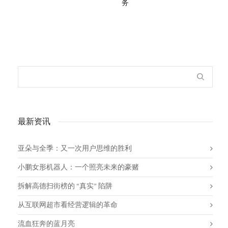
务
最新资讯
亚朵与全季：又一次用户思维的胜利
小鹏女形机器人：一个照亮未来的豪赌
拆解高德扫街榜的 “真实” 陷阱
从互联网超市看经营逻辑的革命
流血狂奔的蓝月亮