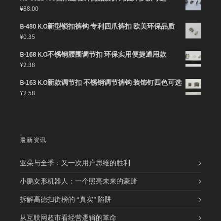
¥
88.00
B-480 K.O新型锁扣裤钩 专利四爪裤扣 欧美环保品质
¥
0.35
B-168 K.O不锈钢腰围调节扣 环保实用便捷通用款
¥
2.38
B-163 K.O新款调节扣 不锈钢调节裤钩 装饰钉四色可选
¥
2.58
最新资讯
亚朵与全季：又一次用户思维的胜利
小鹏女形机器人：一个照亮未来的豪赌
拆解高德扫街榜的 “真实” 陷阱
从互联网超市看经营逻辑的革命