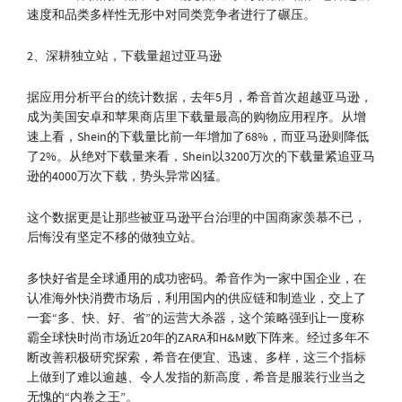
速度和品类多样性无形中对同类竞争者进行了碾压。
2、深耕独立站，下载量超过亚马逊
据应用分析平台的统计数据，去年5月，希音首次超越亚马逊，
成为美国安卓和苹果商店里下载量最高的购物应用程序。从增
速上看，Shein的下载量比前一年增加了68%，而亚马逊则降低
了2%。从绝对下载量来看，Shein以3200万次的下载量紧追亚马
逊的4000万次下载，势头异常凶猛。
这个数据更是让那些被亚马逊平台治理的中国商家羡慕不已，
后悔没有坚定不移的做独立站。
多快好省是全球通用的成功密码。希音作为一家中国企业，在
认准海外快消费市场后，利用国内的供应链和制造业，交上了
一套“多、快、好、省”的运营大杀器，这个策略强到让一度称
霸全球快时尚市场近20年的ZARA和H&M败下阵来。经过多年不
断改善积极研究探索，希音在便宜、迅速、多样，这三个指标
上做到了难以逾越、令人发指的新高度，希音是服装行业当之
无愧的“内卷之王”。