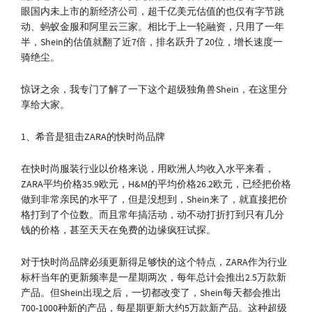
眼国内未上市的新经济公司，超千亿美元估值的也仅有字节跳
动、蚂蚁金服和阿里云三家。相比于上一轮融资，只用了一年
半，Shein的估值就翻了近7倍，排名跃升了20位，增长速度一
骑绝尘。
惊讶之余，我专门了解了一下这个超级独角兽Shein，在这里分
享给大家。
1、希音是狙击ZARA的快时尚品牌
在快时尚服装行业以价格来说，用欧洲人均收入水平来看，
ZARA平均价格35.9欧元，H&M的平均价格26.2欧元，已经把价格
做到非常亲民的水平了，但是没想到，Shein来了，就直接把价
格打到了个位数。而且常年搞活动，动不动打折打到只有几分
钱的价格，甚至天天在免费的边缘疯狂试探。
对于快时尚品牌必须更新得足够快的这个特点，ZARA作为行业
标杆当年的更新频率是一星期两次，每年总计会推出2.5万款新
产品。但Shein出现之后，一切都改变了，Shein每天都会推出
700-1000种新的产品，每星期更新大约5万款新产品。这种超级