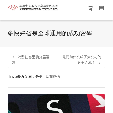
帮我查找新的
衬衫
尺码
中号
价格介于
。显示所有
黑色
商品，品牌为
默认品牌
.
多快好省是全球通用的成功密码
查找产品！
电商为什么成了大公司的
消费社会里的分层运
营
必争之地？
由
K.O裤钩
发布，分类：
网商感悟