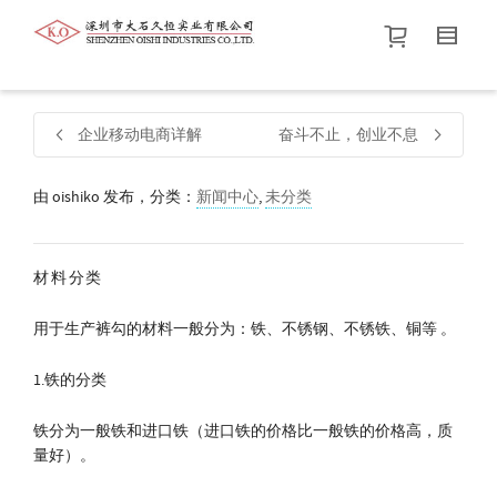
帮我查找新的
衬衫
尺码
中号
价格介于
。显示所有
黑色
商品，品牌为
默认品牌
.
企业移动电商详解
奋斗不止，创业不息
由
oishiko
发布，分类：
新闻中心
查找产品！
,
未分类
材料分类
用于生产裤勾的材料一般分为：铁、不锈钢、不锈铁、铜等 。
1.铁的分类
铁分为一般铁和进口铁（进口铁的价格比一般铁的价格高，质
量好）。