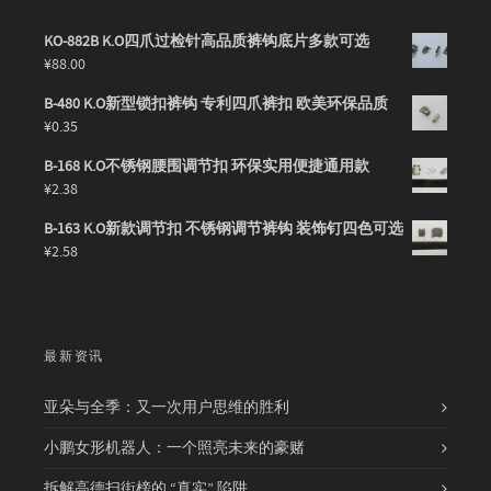
KO-882B K.O四爪过检针高品质裤钩底片多款可选
¥
88.00
B-480 K.O新型锁扣裤钩 专利四爪裤扣 欧美环保品质
¥
0.35
B-168 K.O不锈钢腰围调节扣 环保实用便捷通用款
¥
2.38
B-163 K.O新款调节扣 不锈钢调节裤钩 装饰钉四色可选
¥
2.58
最新资讯
亚朵与全季：又一次用户思维的胜利
小鹏女形机器人：一个照亮未来的豪赌
拆解高德扫街榜的 “真实” 陷阱