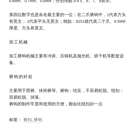
0.6MM、0.7MM、0.8MM；分别用数字4 5、6、7、8表示。
第四位数字也是命名最主要的一位；在二爪裤钩中，1代表方头
有英文； 2代表平头无英文；例如：8251就代表二个爪、0.5MM
厚度、方头有英文。
加工机械
加工裤钩机械主要有冲床、压铸机及抛光机、烘干机等配套设
备。
裤钩的好处
主要用于西裤、休闲裤等。裤钩：结实，不容易松脱。纽扣：
容易松脱、掉落。
裤钩的制作牢度和使用的方便，都会比纽扣好一点
标签：
裤扣
,
裤钩