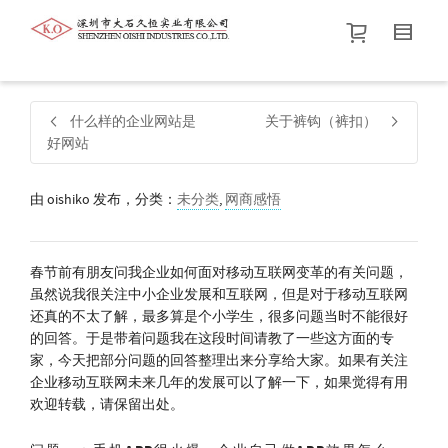
帮我查找新的
衬衫
尺码
中号
价格介于
。显示所有
黑色
商品，品牌为
默认品牌
.
什么样的企业网站是
关于裤钩（裤扣）
好网站
查找产品！
由
oishiko
发布，分类：
未分类
,
网商感悟
春节前有朋友问我企业如何面对移动互联网变革的有关问题，
虽然说我很关注中小企业发展和互联网，但是对于移动互联网
还真的不太了解，最多算是个小学生，很多问题当时不能很好
的回答。于是带着问题我在这段时间请教了一些这方面的专
家，今天把部分问题的回答整理出来分享给大家。如果有关注
企业移动互联网未来几年的发展可以了解一下，如果觉得有用
欢迎转载，请保留出处。