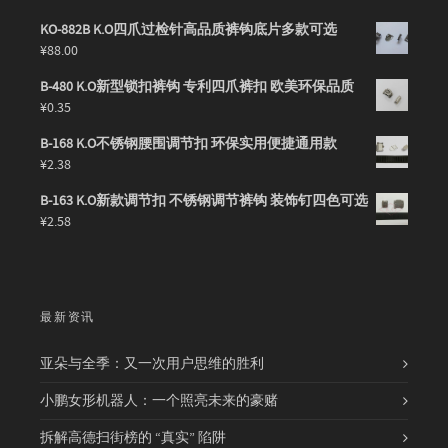
KO-882B K.O四爪过检针高品质裤钩底片多款可选
¥
88.00
B-480 K.O新型锁扣裤钩 专利四爪裤扣 欧美环保品质
¥
0.35
B-168 K.O不锈钢腰围调节扣 环保实用便捷通用款
¥
2.38
B-163 K.O新款调节扣 不锈钢调节裤钩 装饰钉四色可选
¥
2.58
最新资讯
亚朵与全季：又一次用户思维的胜利
小鹏女形机器人：一个照亮未来的豪赌
拆解高德扫街榜的 “真实” 陷阱