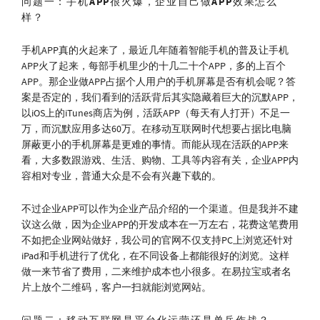
问题一：手机APP很火爆，企业自己做APP效果怎么
样？
手机APP真的火起来了，最近几年随着智能手机的普及让手机
APP火了起来，每部手机里少的十几二十个APP，多的上百个
APP。那企业做APP占据个人用户的手机屏幕是否有机会呢？答
案是否定的，我们看到的活跃背后其实隐藏着巨大的沉默APP，
以iOS上的iTunes商店为例，活跃APP（每天有人打开）不足一
万，而沉默应用多达60万。在移动互联网时代想要占据比电脑
屏蔽更小的手机屏幕是更难的事情。而能从现在活跃的APP来
看，大多数跟游戏、生活、购物、工具等内容有关，企业APP内
容相对专业，普通大众是不会有兴趣下载的。
不过企业APP可以作为企业产品介绍的一个渠道。但是我并不建
议这么做，因为企业APP的开发成本在一万左右，花费这笔费用
不如把企业网站做好，我公司的官网不仅支持PC上浏览还针对
iPad和手机进行了优化，在不同设备上都能很好的浏览。这样
做一来节省了费用，二来维护成本也小很多。在易拉宝或者名
片上放个二维码，客户一扫就能浏览网站。