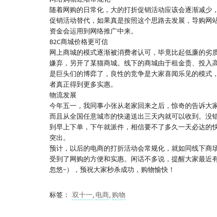
随着网购的日常化，大的打折促销活动应该会逐渐减少
促销活动替代，如果真是按照这个思路去发展，导购网
资金会运用到网络推广中来。
B2C商城价格更可信
网上商城的模式逐渐被消费者认可，毕竟比起低廉的劣
嫌弃，另开了某猫商城。线下的商城由于租金贵、投入
是巨头们的博弈了，良性的竞争是大家喜闻乐见的模式
者真正得到更多实惠。
物流发展
今年五一，我同事小张从老家回来之后，惊奇的告诉大
而且从全国任意城市的快递送出三天内就可以收到。没
到早上下单，下午就派件，相信要不了多久一天必达的
突出。
预计，以后的电商的打折活动会常规化，就如同线下商
受到了网购的方便和实惠。闲话不多说，提醒大家最近
忽悠~），预祝大家秒杀成功，购物愉快！
标签：
双十一
,
电商
,
购物