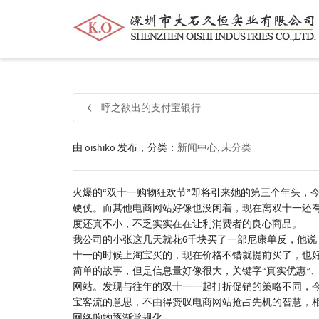
帮我查找新的
衬衫
尺码
中号
价格
呼之欲出的支付宝银行
由
oishiko
发布，分类：
新闻中心
,
未分类
火爆的“双十一购物狂欢节”即将引来她的第三个年头，
硬仗。而其他电商网站好像也没闲着，现在离双十一还
度还真不小，不乏实实在在让利消费者的良心商品。
我公司的小张这几天就花6千块买了一部尼康单反，他
十一的时候上淘宝买的，现在价格不错就提前买了，也
简单的故事，但是信息量好像很大，关键字“真实优惠”、
网站。发现与往年的双十一一起打折促销的策略不同，
宝客流的意思，不由得赞叹电商网站抢占先机的智慧，
网络购物逐渐常规化