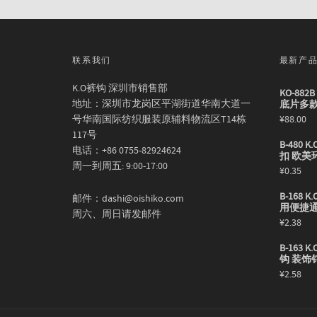
联系我们
最新产
K.O裤钩 深圳市销售部
KO-88
地址：深圳市龙岗区平湖街道华南大道一
底片多
号华南国际纺织服装原辅料物流区T14栋
¥
88.00
117号
B-480
电话：+86 0755-82924624
扣 欧美
周一到周五: 9:00-17:00
¥
0.35
B-168
邮件：dashi@oishiko.com
用便捷
周六、周日请发邮件
¥
2.38
B-163
钩 装饰
¥
2.58