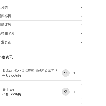
未分类
网商感悟
网商评选
荣誉和资质
行业资讯
热度资讯
腾讯CEO马化腾感恩深圳感恩改革开放
3
作者：K.O裤钩
关于我们
1
作者：K.O裤钩