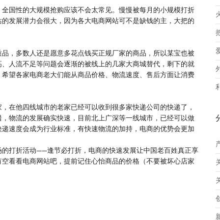
，全国性的大规模抢购应该不会太常见。慢慢被每月的小规模打折
站的发展潜力会很大，因为各大电商网站可不是缺钱的主，大把的
质品，多数人还是愿意多花点钱买正规厂家的商品，所以某宝也被
高、人流不足等问题会逐渐的被线上的几家大商城替代，剩下的就
，希望各家电商老大们能从商品价格、物流速度、售后方面让消费
家，在他四线城市的老家已经可以收到很多家快递公司的快递了，
错，物流的发展确实快速，目前北上广深等一线城市，已经可以做
快递速度会成为行业标准，有快速物流的加持，电商的优势会更加
场的打折活动——逢节必打折，电商的快速发展让中国老百姓真正享
有空看看电商网站吧，提前记住心怡商品的价格（不要被坏心店家