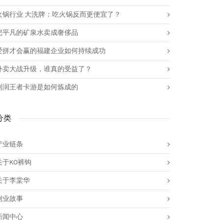
火锅行业 大洗牌：吃火锅反而更便宜了？
把平凡的矿泉水卖成奢侈品
爱拼才会赢的福建企业如何持续成功
外卖大战升级，谁真的受益了？
利润王者卡游是如何炼成的
分类
产业链条
关于KO裤钩
关于李棠华
创业故事
新闻中心