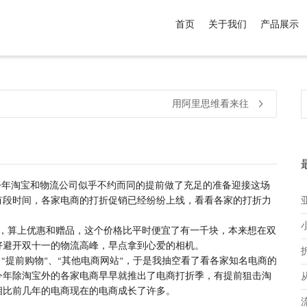
首页
关于我们
产品展示
介于
。显示所有
黑色
商品，品牌为
默认品牌
.
用阿里思维看来往
今年淘宝和物流公司似乎不约而同的提前做了充足的准备迎接这场
有段时间，各家电商的打折促销已经纷纷上线，看看各家的打折力
说，算上优惠和赠品，这个价格比平时便宜了有一千块，本来想在双
好避开双十一的物流高峰，早点拿到心爱的相机。
“提前购物”、“其他电商网站”，于是我抽空看了看各家知名电商的
今年除淘宝外的各家电商早早就推出了电商打折季，有提前狙击淘
相比前几年的电商现在的电商成长了许多。