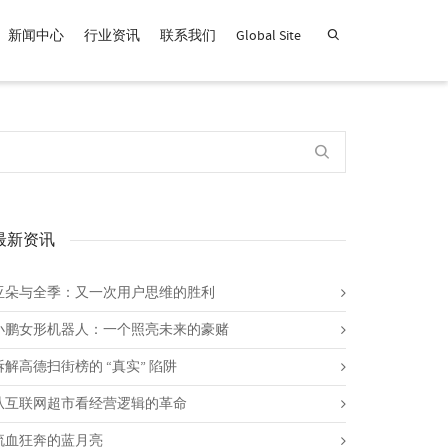
新闻中心
行业资讯
联系我们
Global Site
查找产品！
最新资讯
亚朵与全季：又一次用户思维的胜利
小鹏女形机器人：一个照亮未来的豪赌
拆解高德扫街榜的 “真实” 陷阱
从互联网超市看经营逻辑的革命
流血狂奔的蓝月亮