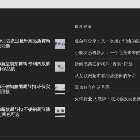
品
最新资讯
2B K.O四爪过检针高品质裤钩
亚朵与全季：又一次用户思维的
款可选
小鹏女形机器人：一个照亮未来
 K.O新型锁扣裤钩 专利四爪裤
拆解高德扫街榜的 “真实” 陷阱
环保品质
从互联网超市看经营逻辑的革命
 K.O不锈钢腰围调节扣 环保实
流血狂奔的蓝月亮
通用款
火锅行业 大洗牌：吃火锅反而更
 K.O新款调节扣 不锈钢调节裤
钉四色可选