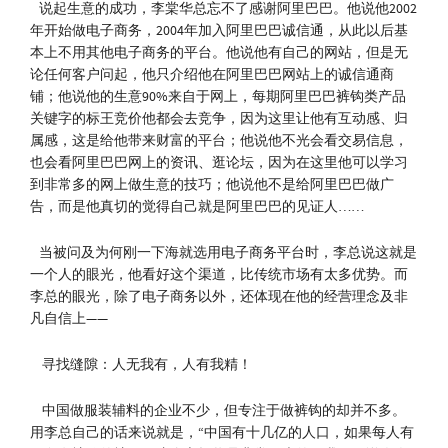
说起生意的成功，李棠华总忘不了感谢阿里巴巴。他说他2002
年开始做电子商务，2004年加入阿里巴巴诚信通，从此以后基
本上不用其他电子商务的平台。他说他有自己的网站，但是无
论任何客户问起，他只介绍他在阿里巴巴网站上的诚信通商
铺；他说他的生意90%来自于网上，每期阿里巴巴裤钩类产品
关键字的标王竞价他都会去竞争，因为这里让他有互动感、归
属感，这是给他带来财富的平台；他说他不光会看交易信息，
也会看阿里巴巴网上的资讯、逛论坛，因为在这里他可以学习
到非常多的网上做生意的技巧；他说他不是给阿里巴巴做广
告，而是他真切的觉得自己就是阿里巴巴的见证人……
当被问及为何刚一下海就选用电子商务平台时，李总说这就是
一个人的眼光，他看好这个渠道，比传统市场有太多优势。而
李总的眼光，除了电子商务以外，还体现在他的经营理念及非
凡自信上——
寻找缝隙：人无我有，人有我精！
中国做服装辅料的企业不少，但专注于做裤钩的却并不多。
用李总自己的话来说就是，“中国有十几亿的人口，如果每人有