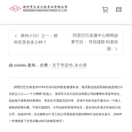
帮我查找新的
衬衫
尺码
中号
价格介于
。显示所有
黑色
商品，品牌为
默认品牌
.
阿里巴巴直播中心网商故
裤钩十问》之一：裤
事节目： 寻找缝隙 利基快
钩究竟有多少种？
跑
查找产品！
由
oishiko
发布，分类：
关于李棠华
,
未分类
(阿里巴巴记者金伊07年6月25日杭州报道)拨通长途，电话那边侃侃而谈的就是我们今
天的主人公—— “十大网商”候选人、深圳市大石久恒实业有限公司的董事长李棠华先生。
说起电子商务和经商理念，李先生可谓是滔滔不绝，言语中无时无刻不展示出一个商人
独有的经商头脑，可谁又能想到，今年56岁的李棠华先生，是在2001年底才开创自己的
公司，短短6年间，仅仅拥有18个员工的公司竟然成为国内裤钩行业的龙头老大，2006年
一年便创造了年营业额1000万的财富神话！