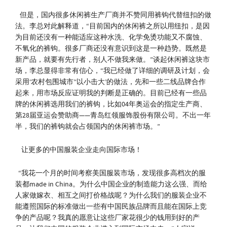
但是，国内很多休闲裤生产厂商并不赞同用裤钩代替纽扣的做
法。李总对此解释道，“目前国内的休闲裤之所以用纽扣，是因
为目前还没有一种能适应这种水洗、化学免烫功能又不腐蚀、
不氧化的裤钩。很多厂商还没有意识到这是一种趋势。既然是
新产品，就要有先行者，别人不做我来做。”谈起休闲裤这块市
场，李总显得非常有信心，“我已经做了详细的调研及计划，会
采用‘农村包围城市’‘以小击大’的做法，先和一些二线品牌合作
起来，用市场反应证明我的判断是正确的。目前已经有一些品
牌的休闲裤选用我们的裤钩，比如04年奥运会的指定生产商、
第28届亚运会赞助商——青岛红领服饰股份有限公司。不出一年
半，我们的裤钩就会占领国内的休闲裤市场。”
让更多的中国服装企业走向国际市场！
“我花一个月的时间考察美国服装市场，发现很多高档次的服
装都made in China。为什么中国企业的制造能力这么强、而给
人家做嫁衣、相互之间打价格战呢？为什么我们的服装企业不
能遵照国际的标准做出一些有中国民族品牌而且能在国际上竞
争的产品呢？我真的愿意让这些厂家花很少的钱用到好的产