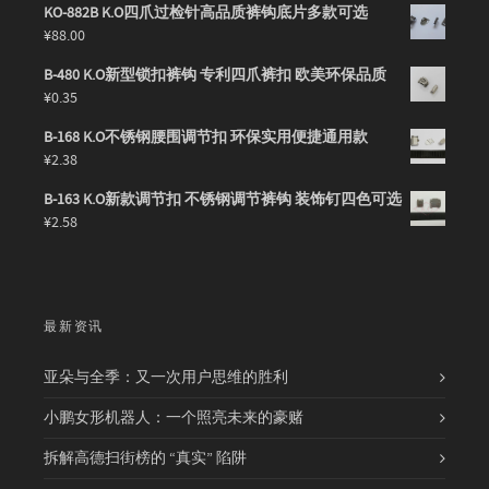
KO-882B K.O四爪过检针高品质裤钩底片多款可选
¥
88.00
B-480 K.O新型锁扣裤钩 专利四爪裤扣 欧美环保品质
¥
0.35
B-168 K.O不锈钢腰围调节扣 环保实用便捷通用款
¥
2.38
B-163 K.O新款调节扣 不锈钢调节裤钩 装饰钉四色可选
¥
2.58
最新资讯
亚朵与全季：又一次用户思维的胜利
小鹏女形机器人：一个照亮未来的豪赌
拆解高德扫街榜的 “真实” 陷阱