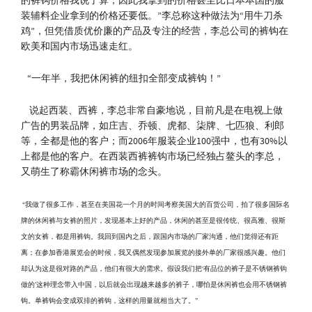
的裤钩价格我说了算，因此我拿到的价格甚至比日本本国的服
装辅料企业拿到的价格还要低。”李总称这种做法为“用牛刀杀
鸡”，但凭借质优价廉的产品及专注的经营，李总公司的裤钩在
欧美和国内市场迅速走红。
“一年半，我把休闲裤的纽扣全部变成裤钩！”
说起西装、西裤，李总非常自豪地说，目前凡是在电视上做
广告的男装品牌，如庄吉、乔顿、虎都、柒牌、七匹狼、利郎
等，全都是他的客户；而2006年服装企业100强中，也有30%以
上都是他的客户。在西装西裤裤钩市场已经独占鳌头的李总，
又萌生了称霸休闲裤市场的念头。
“我做了很多工作，甚至在美国花一个月的时间考察美国大的百货公司，拍了很多国际名
牌的休闲裤与女裤的照片，发现基本上好的产品，休闲的甚至是很传统、很高雅、很斯
文的女裤，都是用裤钩。我回到国内之后，跟国内市场的厂家沟通，他们觉得还有距
离；在参加香港展览会的时候，我又偶然发现参加展览的接外单的厂家很感兴趣。他们
却认为这是很对路的产品，他们有很大的需求。假设我们把‘有品位的裤子是不锈钢裤钩
做的’这种理念带入中国，以后就会出现越来越多的裤子，哪怕是休闲裤也会用不锈钢裤
钩。单裤钩会变成双排的裤钩，这样的用量就相当大了。”