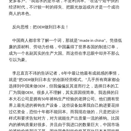
更多客户。“我追求的是市场，不是利润率。”在这个短平快的
经济时代，不计较一时的得失、把眼光放远或许才是一个成功
商人的本色。
反向思维：把OEM做到日本去！
中国商人都非常了解一个词，那就是“made in china”。凭借低
廉的原材料、劳动力价格，中国赢得了世界各国的制造订单，
成为一个名副其实的生产大国。而这些在李总眼中却并不那么
引以为豪。
李总直言不讳的告诉记者，6年中最让他最有成就感的事情，
就是“把OEM做到日本去”的创新经营模式。“几乎所有商家都会
选择到中国来做OEM，但我偏偏反其道而行之，选择日本的工
厂为我做OEM。很多人不理解，其实原因很简单。我选择的日
本大石公司是拥有50年裤钩生产经验的老牌公司。他们拥有世
界上最先进的裤钩生产设备，这些设备如果我自己购进要花掉
过亿资金，恐怕十年都不能回本。而我现在做的，只是把设计
样式和要求告知对方，对方就能生产出质量一流的裤钩。比国
内的裤钩质量好很多。并且由于我进口的数量巨大，中国市场