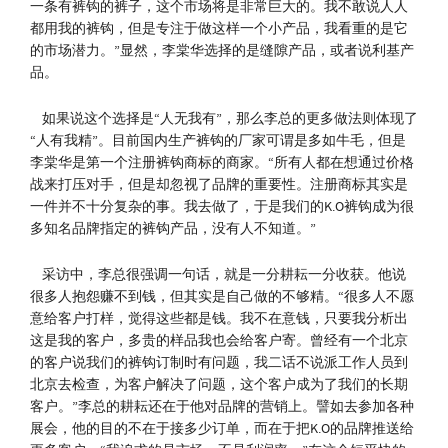
一条有裤钩的裤子，这个市场将是非常巨大的。我不敢说人人
都用我的裤钩，但是专注于做这样一个小产品，我看重的是它
的市场潜力。”显然，李棠华选择的是缝隙产品，或者说利基产
品。
如果说这个选择是“人无我有”，那么李总的更多做法则体现了
“人有我精”。目前国内生产裤钩的厂家可谓是多如牛毛，但是
李棠华是第一个注册裤钩商标的商家。“所有人都在想通过价格
战来打压对手，但是却忽视了品牌的重要性。注册商标其实是
一件并不十分复杂的事。我去做了，于是我们的K.O裤钩成为很
多知名品牌指定的裤钩产品，没有人不知道。”
采访中，李总很强调一句话，就是一分耕耘一分收获。他说
很多人抱怨赚不到钱，但其实是自己做的不够精。“很多人不愿
意给客户打样，觉得这些都是钱。我不在意钱，只要我分析出
这是我的客户，多贵的样品我也会给客户寄。曾经有一个北京
的客户说我们的裤钩订制时有问题，我二话不说派工作人员到
北京去检查，为客户解决了问题，这个客户成为了我们的长期
客户。”李总的耕耘还在于他对品牌的营销上。譬如去参加各种
展会，他的目的不在于接多少订单，而在于把K.O的品牌推送给