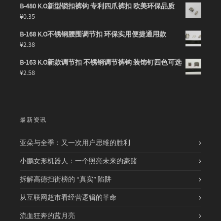
B-480 K.O新型锁扣裤钩 专利四爪裤扣 欧美环保品质
¥
0.35
B-168 K.O不锈钢腰围调节扣 环保实用便捷通用款
¥
2.38
B-163 K.O新款调节扣 不锈钢调节裤钩 装饰钉四色可选
¥
2.58
最新资讯
亚朵与全季：又一次用户思维的胜利
小鹏女形机器人：一个照亮未来的豪赌
拆解高德扫街榜的 “真实” 陷阱
从互联网超市看经营逻辑的革命
流血狂奔的蓝月亮