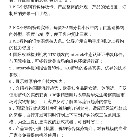
看。样品附带的10张“身份证”是：
1. K.O不锈钢裤钩样板卡。产品整体的外观，产品的光洁度，订
制后的效果一目了然；
2. K.O不锈钢裤钩实样。每款2~3副分装小胶带内；供鉴别裤钩
的外型、强度与精 度，便于客户货比三家；
3. K.O裤钩的订制实例拉力条。让客户亲自动手来测试K.O裤钩
的拉力强度；
4. 国际权威检测机构“ITS”颁发的Intertek生态认证证书复印件。
与国际接轨，可畅行欧美市场的绿色环保通行证；
5．Intertek检测报告复印件。K.O裤钩的各类真实、优异的技术
参数；
6．展示雄厚的生产技术实力；
7．介绍裤钩国际流行趋势，欧美知名品牌女裤、休闲裤、广泛
使用裤钩的实例彩页（36张精选照片系李棠华先生考察美国市
场时实物拍摄）。让客户及时了解国际流行趋势的信息；
8．国际流行款式双排并列裤钩的订制实例。适应国际流行款式
的需要，自行开发可同时订制上下两副裤钩的双工位兼用压
模，为企业提供更高效的新式武器，可省时省工；
9．产品宣传小册（机器、裤钩综合优势简介，对有规模的专业
厂家会免费提供机器使用）；