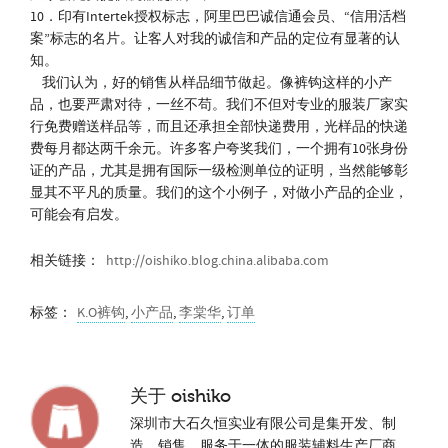
10．印有Intertek授权标志，阿里巴巴诚信通会员、“信用活档
案”标志的名片。让客人对我的诚信和产品的定位有显著的认
知。
我们认为，好的销售从样品细节做起。像裤钩这样的小产
品，也要严肃对待，一丝不苟。我们不但对专业的服装厂家实
行免费赠送样品等，而且还承担全部快递费用，光样品的快递
费每月都达两千余元。许多客户夸奖我们，一个拥有10张身份
证的产品，尤其是拥有国际一级检测单位的证明，当然能够彰
显其不平凡的质量。我们的这个小例子，对做小产品的企业，
可能会有启发。
相关链接：
http://oishiko.blog.china.alibaba.com
标签：
K.O裤钩
,
小产品
,
李棠华
,
订单
关于
oishiko
深圳市大石久恒实业有限公司是集开发、制
造、销售、服务于一体的服装辅料生产厂商。