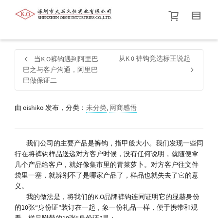
帮我查找新的
衬衫
尺码
中号
价格介于
。显示所有
黑色
商品，品牌为
默认品牌
.
从K 0 裤钩竞选标王说起
当K.O裤钩遇到阿里巴
巴之与客户沟通，阿里巴
巴做保证二
查找产品！
由
oishiko
发布，分类：
未分类
,
网商感悟
我们公司的主要产品是裤钩，指甲般大小。我们发现一些同
行在将裤钩样品送递对方客户时候，没有任何说明，就随便拿
几个产品给客户，就好像集市里的青菜萝卜。对方客户往文件
袋里一塞，就辨别不了是哪家产品了，样品也就失去了它的意
义。
我的做法是，将我们的K.O品牌裤钩连同证明它的显赫身份
的10张“身份证”装订在一起，象一份礼品一样，便于携带和观