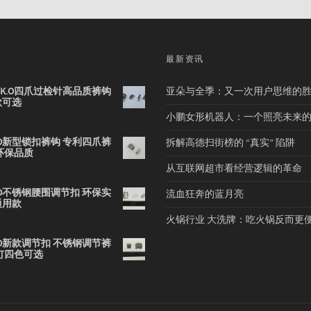
品
最新资讯
2B K.O四爪过检针高品质裤钩
亚朵与全季：又一次用户思维的
款可选
小鹏女形机器人：一个照亮未来
 K.O新型锁扣裤钩 专利四爪裤
拆解高德扫街榜的 “真实” 陷阱
环保品质
从互联网超市看经营逻辑的革命
 K.O不锈钢腰围调节扣 环保实
流血狂奔的蓝月亮
通用款
火锅行业 大洗牌：吃火锅反而更
 K.O新款调节扣 不锈钢调节裤
钉四色可选