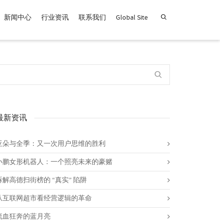
新闻中心
行业资讯
联系我们
Global Site
查找产品！
最新资讯
亚朵与全季：又一次用户思维的胜利
小鹏女形机器人：一个照亮未来的豪赌
拆解高德扫街榜的 “真实” 陷阱
从互联网超市看经营逻辑的革命
流血狂奔的蓝月亮