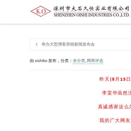
帮我查找新的
衬衫
尺码
中号
价格
举办大型博客营销新闻发布会
由
oishiko
发布，分类：
未分类
,
网商评选
昨天(8月15
李
棠
华
虽然
真诚感谢这么
我的广大网友