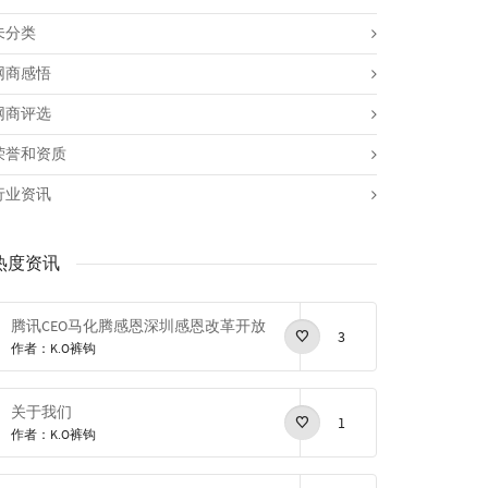
未分类
网商感悟
网商评选
荣誉和资质
行业资讯
热度资讯
腾讯CEO马化腾感恩深圳感恩改革开放
3
作者：K.O裤钩
关于我们
1
作者：K.O裤钩