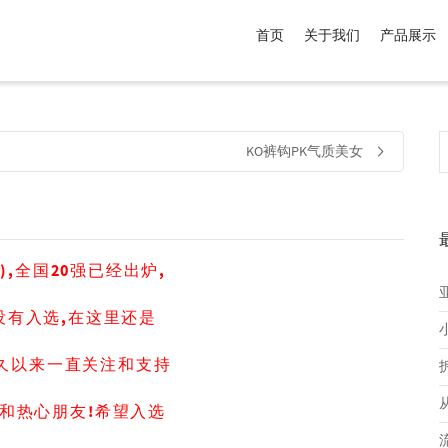
首页
关于我们
产品展示
介于
。显示所有
黑色
商品，品牌为
默认品牌
.
KO裤钩PK气质美女
日),全国20强已经出炉,
没有入选,在这里还是
久
以来一直关注和支持
和热
心
朋友!
希望入选