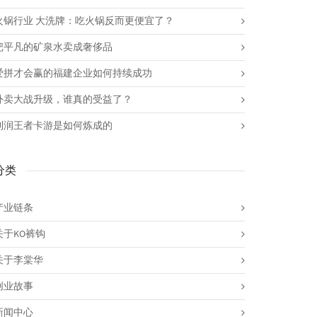
火锅行业 大洗牌：吃火锅反而更便宜了？
把平凡的矿泉水卖成奢侈品
爱拼才会赢的福建企业如何持续成功
外卖大战升级，谁真的受益了？
利润王者卡游是如何炼成的
分类
产业链条
关于KO裤钩
关于李棠华
创业故事
新闻中心