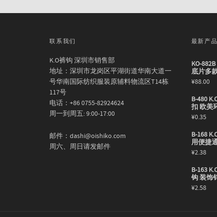
联系我们
最新产
K.O裤钩 深圳市销售部
KO-88
地址：深圳市龙岗区平湖街道华南大道一
底片多
号华南国际纺织服装原辅料物流区T14栋
¥
88.00
117号
B-480
电话：+86 0755-82924624
扣 欧美
周一到周五: 9:00-17:00
¥
0.35
B-168
邮件：dashi@oishiko.com
用便捷
周六、周日请发邮件
¥
2.38
B-163
钩 装饰
¥
2.58