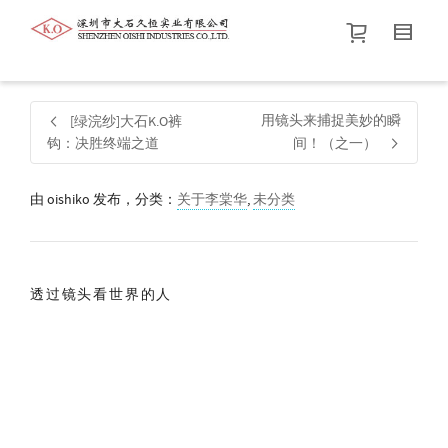
帮我查找新的
衬衫
尺码
中号
价格介于
。显示所有
黑色
商品，品牌为
默认品牌
.
用镜头来捕捉美妙的瞬
[绿浣纱]大石K.O裤
钩：决胜终端之道
间！（之一）
查找产品！
由
oishiko
发布，分类：
关于李棠华
,
未分类
透过镜头看世界的人