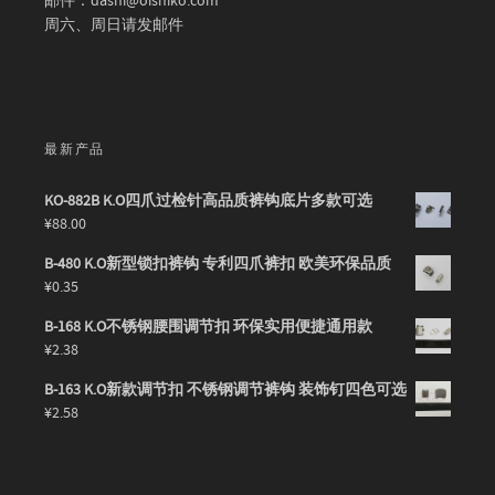
邮件：dashi@oishiko.com
周六、周日请发邮件
最新产品
KO-882B K.O四爪过检针高品质裤钩底片多款可选
¥
88.00
B-480 K.O新型锁扣裤钩 专利四爪裤扣 欧美环保品质
¥
0.35
B-168 K.O不锈钢腰围调节扣 环保实用便捷通用款
¥
2.38
B-163 K.O新款调节扣 不锈钢调节裤钩 装饰钉四色可选
¥
2.58