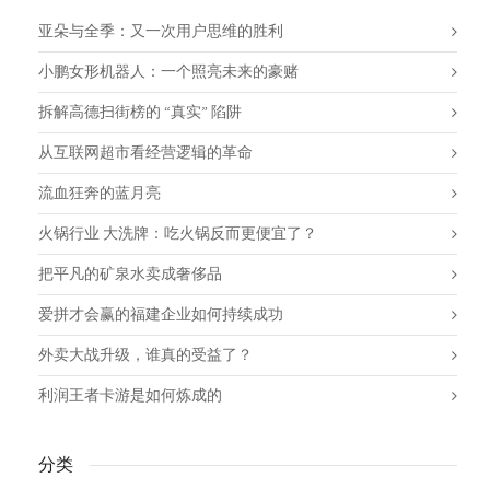
亚朵与全季：又一次用户思维的胜利
小鹏女形机器人：一个照亮未来的豪赌
拆解高德扫街榜的 “真实” 陷阱
从互联网超市看经营逻辑的革命
流血狂奔的蓝月亮
火锅行业 大洗牌：吃火锅反而更便宜了？
把平凡的矿泉水卖成奢侈品
爱拼才会赢的福建企业如何持续成功
外卖大战升级，谁真的受益了？
利润王者卡游是如何炼成的
分类