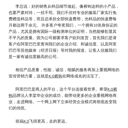
李总说：好的销售从样品细节做起。像裤钩这样的小产品，
也要严肃对待，一丝不苟。我们不但对专业的服装厂家实行免
费赠送样品等，而且还承担全部快递费用，光样品的快递费每
月都达两千余元。 许多客户夸奖我们，一个拥有10张身份证的
产品，尤其是拥有国际一级检测单位的证明，当然能够彰显其
不平凡的质量。因为公司都要求客户款到发货，首先我们是请
客户在阿里巴巴里查询我们的企业介绍、和诚信度、以及阿里
巴巴等其他媒体（经济日报）等对我的报道。让客人信服我们
是一家有诚信度极高的公司。
相信产品质量，性能，诚信，细腻的服务再加上重视网络的
宣传营销力量，这就是
K.O裤钩
在网络成名的法宝了。
阿里巴巴是商人的平台，这个平台连接着世界。希望
K.O裤
钩
品牌法人李棠华企业的成功，能带动更多的企业重视网络商
业，走进网络。一个网上网下立体经营企业模式将彻底改变我
们的传统。
祝福
K.O
飞得更高，走的更远。