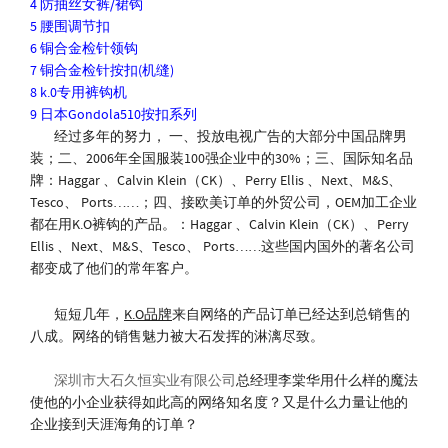
4 防抽丝女裤/裙钩
5 腰围调节扣
6 铜合金检针领钩
7 铜合金检针按扣(机缝)
8 k.0专用裤钩机
9 日本Gondola510按扣系列
经过多年的努力， 一、投放电视广告的大部分中国品牌男
装；二、2006年全国服装100强企业中的30%；三、国际知名品
牌：Haggar 、Calvin Klein（CK）、Perry Ellis 、Next、M&S、
Tesco、 Ports……；四、接欧美订单的外贸公司，OEM加工企业
都在用K.O裤钩的产品。：Haggar 、Calvin Klein（CK）、Perry
Ellis 、Next、M&S、Tesco、 Ports……这些国内国外的著名公司
都变成了他们的常年客户。
短短几年，
K.O品牌
来自网络的产品订单已经达到总销售的
八成。网络的销售魅力被大石发挥的淋漓尽致。
深圳市大石久恒实业有限公司
总经理李棠华用什么样的魔法
使他的小企业获得如此高的网络知名度？又是什么力量让他的
企业接到天涯海角的订单？