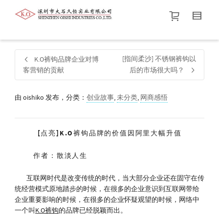
帮我查找新的
衬衫
尺码
中号
价格介于
。显示所有
黑色
商品，品牌为
默认品牌
.
[指间柔沙] 不锈钢裤钩以
K.O裤钩品牌企业对博
客营销的贡献
后的市场很大吗？
查找产品！
由
oishiko
发布，分类：
创业故事
,
未分类
,
网商感悟
[点亮]K.O裤钩品牌的价值因阿里大幅升值
作者：散淡人生
互联网时代是改变传统的时代，当大部分企业还在固守在传
统经营模式原地踏步的时候，在很多的企业意识到互联网带给
企业重要影响的时候，在很多的企业怀疑观望的时候，网络中
一个叫
K.O裤钩
的品牌已经脱颖而出。