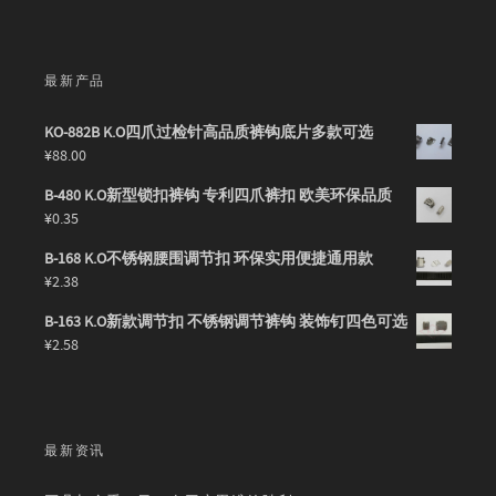
最新产品
KO-882B K.O四爪过检针高品质裤钩底片多款可选
¥
88.00
B-480 K.O新型锁扣裤钩 专利四爪裤扣 欧美环保品质
¥
0.35
B-168 K.O不锈钢腰围调节扣 环保实用便捷通用款
¥
2.38
B-163 K.O新款调节扣 不锈钢调节裤钩 装饰钉四色可选
¥
2.58
最新资讯