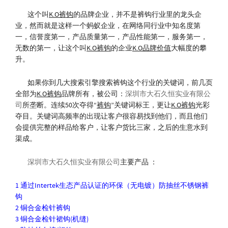
这个叫
K.O裤钩
的品牌企业，并不是裤钩行业里的龙头企
业，然而就是这样一个蚂蚁企业，在网络同行业中知名度第
一，信誉度第一，产品质量第一，产品性能第一，服务第一，
无数的第一，让这个叫
K.O裤钩
的企业
K.O品牌价值
大幅度的攀
升。
如果你到几大搜索引擎搜索裤钩这个行业的关键词，前几页
全部为
K.O裤钩
品牌所有，被公司：
深圳市大石久恒实业有限公
司
所垄断。连续50次夺得“
裤钩
”关键词标王，更让
K.O裤钩
光彩
夺目。关键词高频率的出现让客户很容易找到他们，而且他们
会提供完整的样品给客户，让客户货比三家，之后的生意水到
渠成。
深圳市大石久恒实业有限公司
主要产品 ：
1 通过Intertek生态产品认证的环保（无电镀）防抽丝不锈钢裤
钩
2 铜合金检针裤钩
3 铜合金检针裙钩(机缝)