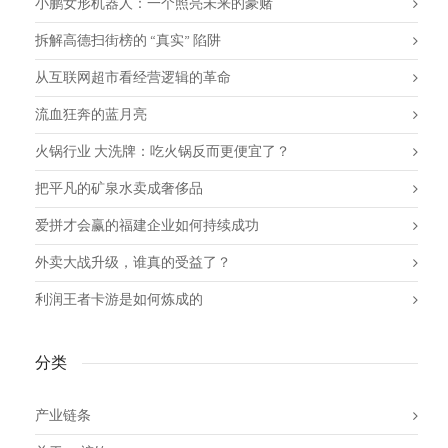
小鹏女形机器人：一个照亮未来的豪赌
拆解高德扫街榜的 “真实” 陷阱
从互联网超市看经营逻辑的革命
流血狂奔的蓝月亮
火锅行业 大洗牌：吃火锅反而更便宜了？
把平凡的矿泉水卖成奢侈品
爱拼才会赢的福建企业如何持续成功
外卖大战升级，谁真的受益了？
利润王者卡游是如何炼成的
分类
产业链条