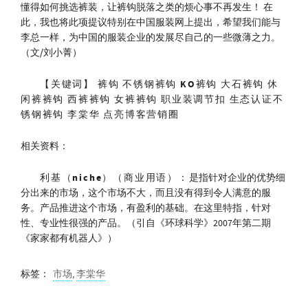
懂得如何挑选裤装，让裤钩脱落之类的烦心事不再发生！ 在
此，我也将此项提议特别在中国服装网上提出，希望我们能与
李总一样，为中国的服装企业的发展尽自己的一些微薄之力。
（文/刘小菁）
【关键词】 裤钩 不锈钢裤钩 KO裤钩 大石裤钩 休
闲裤裤钩 西裤裤钩 女裤裤钩 职业装调节扣 生态认证不
锈钢裤钩 李棠华 点亮博客营销圈
相关资料：
利基（niche）（商业用语）：
是指针对企业的优势细
分出来的市场，这个市场不大，而且没有得到令人满意的服
务。产品推进这个市场，有盈利的基础。在这里特指，针对
性、专业性很强的产品。（引自《环球科学》2007年第二期
《家家都有机器人》）
标签：
市场
,
李棠华