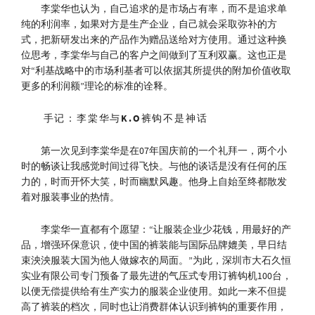
李棠华也认为，自己追求的是市场占有率，而不是追求单
纯的利润率，如果对方是生产企业，自己就会采取弥补的方
式，把新研发出来的产品作为赠品送给对方使用。通过这种换
位思考，李棠华与自己的客户之间做到了互利双赢。这也正是
对“利基战略中的市场利基者可以依据其所提供的附加价值收取
更多的利润额”理论的标准的诠释。
手记：李棠华与K.O裤钩不是神话
第一次见到李棠华是在07年国庆前的一个礼拜一，两个小
时的畅谈让我感觉时间过得飞快。与他的谈话是没有任何的压
力的，时而开怀大笑，时而幽默风趣。他身上自始至终都散发
着对服装事业的热情。
李棠华一直都有个愿望：“让服装企业少花钱，用最好的产
品，增强环保意识，使中国的裤装能与国际品牌媲美，早日结
束泱泱服装大国为他人做嫁衣的局面。”为此，深圳市大石久恒
实业有限公司专门预备了最先进的气压式专用订裤钩机100台，
以便无偿提供给有生产实力的服装企业使用。如此一来不但提
高了裤装的档次，同时也让消费群体认识到裤钩的重要作用，