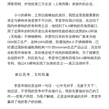
博客营销、外包给第三方企业（上海伟雅）来操作的企业。
小小的裤钩，之所以能够如此成功，我想这里面最重要的
肯定与裤钩本身是密不可分的。李棠华向我介绍说，在总结了
国内外裤钩的所有种类之后，他找到了K.O裤钩的市场突破口。
用了近两年的时间开发出具有独特性能价格比优势的K.O环保
（无电镀）不锈钢裤钩，并委托日本的专业裤钩厂家来为他
OEM加工生产。这种100%防锈、防腐蚀的K.O 不锈钢裤钩，已
经通过国际权威检测机构“ITS”的Intertek生态产品认证，完全符
合欧美环保标准，其价格还低于传统的铜质裤钩。为了能够完
全战胜对手，到目前为止，李棠华已拥有四项与K.O裤钩相关的
专利。他让K.O裤钩实现了自身的含义——真正击倒对手。
换位思考，互利双赢
李棠华很欣赏这样一句话：“心中无对手，无敌于天下”。
他总说，不管我的竞争对手在做什么，我首先要做好自己的工
作——想客户所想，为客户解难。正是这种真诚的关怀，李棠华
赢得了他的客户的信赖。