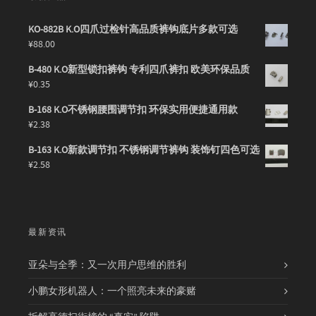
KO-882B K.O四爪过检针高品质裤钩底片多款可选
¥
88.00
B-480 K.O新型锁扣裤钩 专利四爪裤扣 欧美环保品质
¥
0.35
B-168 K.O不锈钢腰围调节扣 环保实用便捷通用款
¥
2.38
B-163 K.O新款调节扣 不锈钢调节裤钩 装饰钉四色可选
¥
2.58
最新资讯
亚朵与全季：又一次用户思维的胜利
小鹏女形机器人：一个照亮未来的豪赌