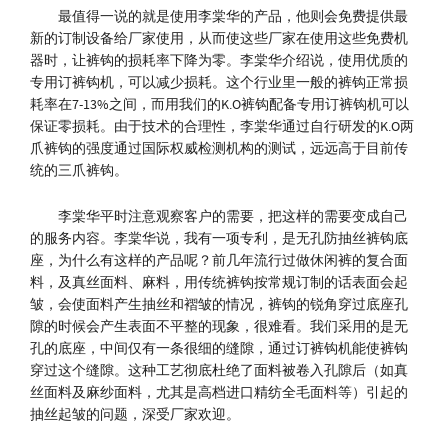
最值得一说的就是使用李棠华的产品，他则会免费提供最
新的订制设备给厂家使用，从而使这些厂家在使用这些免费机
器时，让裤钩的损耗率下降为零。李棠华介绍说，使用优质的
专用订裤钩机，可以减少损耗。这个行业里一般的裤钩正常损
耗率在7-13%之间，而用我们的K.O裤钩配备专用订裤钩机可以
保证零损耗。由于技术的合理性，李棠华通过自行研发的K.O两
爪裤钩的强度通过国际权威检测机构的测试，远远高于目前传
统的三爪裤钩。
李棠华平时注意观察客户的需要，把这样的需要变成自己
的服务内容。李棠华说，我有一项专利，是无孔防抽丝裤钩底
座，为什么有这样的产品呢？前几年流行过做休闲裤的复合面
料，及真丝面料、麻料，用传统裤钩按常规订制的话表面会起
皱，会使面料产生抽丝和褶皱的情况，裤钩的锐角穿过底座孔
隙的时候会产生表面不平整的现象，很难看。我们采用的是无
孔的底座，中间仅有一条很细的缝隙，通过订裤钩机能使裤钩
穿过这个缝隙。这种工艺彻底杜绝了面料被卷入孔隙后（如真
丝面料及麻纱面料，尤其是高档进口精纺全毛面料等）引起的
抽丝起皱的问题，深受厂家欢迎。