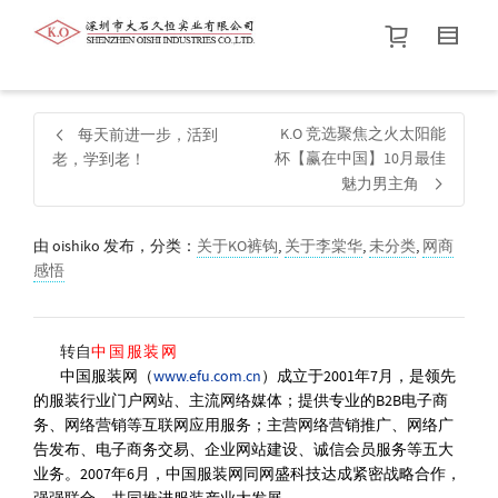
帮我查找新的
衬衫
尺码
中号
价格介于
。显示所有
黑色
商品，品牌为
默认品牌
.
K.O 竞选聚焦之火太阳能
每天前进一步，活到
杯【赢在中国】10月最佳
老，学到老！
魅力男主角
查找产品！
由
oishiko
发布，分类：
关于KO裤钩
,
关于李棠华
,
未分类
,
网商
感悟
中国服装网
转自
中国服装网（
www.efu.com.cn
）成立于2001年7月，是领先
的服装行业门户网站、主流网络媒体；提供专业的B2B电子商
务、网络营销等互联网应用服务；主营网络营销推广、网络广
告发布、电子商务交易、企业网站建设、诚信会员服务等五大
业务。2007年6月，中国服装网同网盛科技达成紧密战略合作，