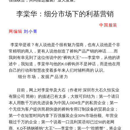
强强联合，共同推进服装产业大发展。
李棠华：细分市场下的利基营销
中国服装
网编辑
刘小
菁
李棠华是谁？有人说他是个很有魅力儒商，也有人说他是个非
常精明的商人，更有人说他创造了裤钩产品产销的神话……而
我则有幸见到了这位传说中的“裤钩大王”——李棠华，从他的讲
述中，我知道，李棠华与他的K.O裤钩并不是神话，而是他在用
自己的行动和智慧改变着多年来人们对辅料商的 认识。
细分市场，发掘产品潜力
目前，网上对李棠华及大石（作者对 深圳市大石久恒实业
有限公司 简称）的描述已有太多，大致可归结为：第一个请日
本人用数千万的先进设备为中国人OEM生产的私营企业；第一
个无偿为客户提供简易快捷的裤钩专用订制设备的贸易企业；
第一个在短暂时间内拿下百强服装企业30%市场份额、年营业
额过千万的企业；第一个说着一口流利英语却已过50的老网
商、K.O不锈钢裤钩“大王”——李棠华；第一个“吃螃蟹”，将企业