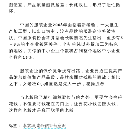
图便宜，产品质量越做越差；长此以往，形成了恶性循
环。
中国的服装企业
2008
年面临着新考验，一大批生
产加工型，以出口为主，没有品牌的服装企业将被淘
汰。中国服装协会常务副会长蒋衡杰先生指出，至少有
5
－
8
％的小企业被逼关停，个别单纯以外贸加工为特色
的地区，关停的中小企业个数将占到整个地区中小企业
个数的
15
％。
服装企业的低价竞争没有出路，企业要通过提高产
品附加价值和产品品质，品牌来面对残酷的商战；相比
之下，女老板
C
小姐显然是先人一步，稳操胜券！
当老板除了精打细算勤俭节约之外，更要学会舍得
花钱，不但要将钱花在刀口上，还要花小钱去赚大钱，
这样的老板才是真正聪明的老板！
标签：
李棠华
,
老板的经营意识