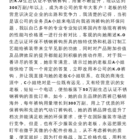
的
K.O
生态认证不锈钢裤钩，用量不断提升，现以达到
300
万副
/
年以上，成为本公司的常年大客户！老板的经
营意识决定企业的出路和竞争力，我清楚的记得，当初
是该公司的业务员
A
小姐来电话向我咨询裤钩的环保问
题，我以自己多年的专业专业知识将国内市场现有裤钩
的性能与价格逐一进行分析对比，客观的向她阐述
K.O
生态认证环保不锈钢裤钩所具的独特优势和机器订制工
艺能给裤装带来立竿见影的功效，同时对产品附加价值
及品牌效应的提升都能起到积极的推动作用。对于我一
番详尽的答复，她非常满意。请示过她的老板后A小姐
很快给了我一个肯定的答复，立即改用本公司的
K.O
裤
钩，并让我直接与她的老板
C
小姐联系。在我的商海生
涯中，
C
小姐绝对是一位既有远见，又有经营意识的女
老板，短短一个电话，便拍板落下
50
万副生态认证不锈
钢裤钩的首批订单。如今，她的自主品牌的西裤已畅销
海外，每年裤钩用量增长到
300
万副。用上了优质的环
保裤钩和先进的气动订裤钩机，她的西裤品牌也提升了
档次并能满足欧洲的环保要求，便于在国际服装市场进
行竞争。但是，也有不少服装企业的老板，永远把眼光
盯牢在微乎其微的小配件价格上，从不考虑裤钩的质
量，便宜就好；因为打价格战，加工价格也低，用料光