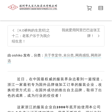
帮我查找新的
衬衫
尺码
中号
价格介于
。显示所有
黑色
商品，品牌为
默认品牌
.
我就爱用阿里巴巴这张王
[ K.O裤钩的生意经]之
十二：老客户乐于为我介
牌！
绍生意！
查找产品！
由
oishiko
发布，分类：
关于李棠华
,
未分类
,
网商感悟
,
网商评
选
近日，在中国最权威的服装界杂志看到一篇报道，
浙江一家最初专为国外品牌做加工订单的服装企业，改
换经营方式后，在国外成功的推出自主品牌，取得了出
色的成果，成为行业的佼佼者！
这家浙江的服装企业自
2006
年底开始使用本公司