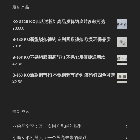
最新产品
KO-882B K.O四爪过检针高品质裤钩底片多款可选
¥
88.00
B-480 K.O新型锁扣裤钩 专利四爪裤扣 欧美环保品质
¥
0.35
B-168 K.O不锈钢腰围调节扣 环保实用便捷通用款
¥
2.38
B-163 K.O新款调节扣 不锈钢调节裤钩 装饰钉四色可选
¥
2.58
最新资讯
亚朵与全季：又一次用户思维的胜利
小鹏女形机器人：一个照亮未来的豪赌