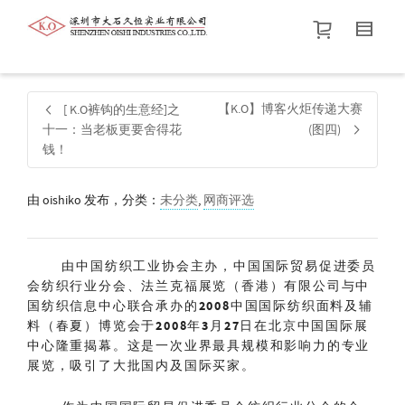
帮我查找新的
衬衫
尺码
中号
价格介于
。显示所有
黑色
商品，品牌为
默认品牌
.
【K.O】博客火炬传递大赛
[ K.O裤钩的生意经]之
十一：当老板更要舍得花
(图四)
钱！
查找产品！
由
oishiko
发布，分类：
未分类
,
网商评选
由中国纺织工业协会主办，中国国际贸易促进委员
会纺织行业分会、法兰克福展览（香港）有限公司与中
国纺织信息中心联合承办的2008中国国际纺织面料及辅
料（春夏）博览会于2008年3月27日在北京中国国际展
中心隆重揭幕。这是一次业界最具规模和影响力的专业
展览，吸引了大批国内及国际买家。