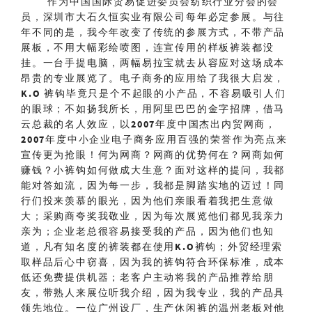
作为中国国际贸易促进委员会纺织行业分会的会
员，深圳市大石久恒实业有限公司每年必定参展。与往
年不同的是，我今年改变了传统的参展方式，不带产品
展板，不用大幅彩绘喷图，连宣传用的样板裤装都没
挂。一台手提电脑，两幅易拉宝就去从容应对这场成本
昂贵的专业展览了。电子商务的应用给了我很大启发，
K.O 裤钩毕竟只是个不起眼的小产品，不容易吸引人们
的眼球；不如扬我所长，用阿里巴巴的金字招牌，借马
云总裁的名人效应，以2007年度中国杰出内贸网商，
2007年度中小企业电子商务应用百强的荣誉作为亮点来
宣传更为抢眼！何为网商？网商的优势何在？网商如何
赚钱？小裤钩如何做成大生意？面对这样的提问，我都
能对答如流，因为每一步，我都是脚踏实地的迈过！同
行们投来羡慕的眼光，因为他们亲眼看着我把生意做
大；采购商夸奖我敬业，因为每次展览他们都见我亲力
亲为；企业老总很容易接受我的产品，因为他们也知
道，凡有知名度的裤装都在使用K.O裤钩；外贸经理索
取样品后心中窃喜，因为我的裤钩符合环保标准，成本
低还免费提供机器；老客户主动将我的产品推荐给朋
友，带熟人来展位听我介绍，因为我专业，我的产品具
领先地位。一位广州设厂，生产休闲裤的温州老板对他