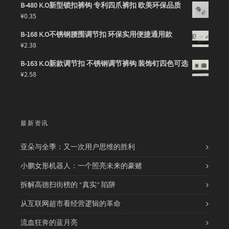
B-480 K.O新型锁扣裤钩 专利四爪裤扣 欧美环保品质
¥
0.35
B-168 K.O不锈钢腰围调节扣 环保实用便捷通用款
¥
2.38
B-163 K.O新款调节扣 不锈钢调节裤钩 装饰钉四色可选
¥
2.58
最新资讯
亚朵与全季：又一次用户思维的胜利
小鹏女形机器人：一个照亮未来的豪赌
拆解高德扫街榜的 “真实” 陷阱
从互联网超市看经营逻辑的革命
流血狂奔的蓝月亮