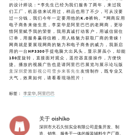
的设计师说：“李先生已经为我们服务了两年，来过我
们工厂，机器借来试用过，样品也用了不少，可从没要
过一分钱，我们今年一定要用他的K.O裤钩。”网商应用
电子商务来做生意，李棠华是阿里巴巴的老网商，更珍
惜阿里赋予我的荣誉，我用真诚打动客户，用诚信留住
订单，用服务赢得信赖，用人格魅力获取厂商的青睐！
网商就是要展现网商的魅力和电子商务的威力，我新启
用的一台HP3300手提电脑大出风头，显示屏虽小，却能
180度旋转，直接面对观众，遥控器直接操作，方便快
捷。播放的视频广告也是请阿里巴巴展览与展示论坛版
主
深圳爱雅影视公司雪乡来客先生
友情制作，既专业又
大气，效果如何，请看看现场照片：
标签：
李棠华
,
阿里巴巴
关于
oishiko
深圳市大石久恒实业有限公司是集开发、制
造、销售、服务于一体的服装辅料生产厂商。