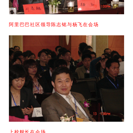
阿里巴巴社区领导陈志铭与杨飞在会场
上校舰长在会场