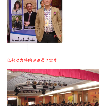
亿邦动力特约评论员李棠华