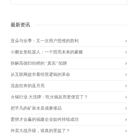
最新资讯
亚朵与全季：又一次用户思维的胜利
小鹏女形机器人：一个照亮未来的豪赌
拆解高德扫街榜的 “真实” 陷阱
从互联网超市看经营逻辑的革命
流血狂奔的蓝月亮
火锅行业 大洗牌：吃火锅反而更便宜了？
把平凡的矿泉水卖成奢侈品
爱拼才会赢的福建企业如何持续成功
外卖大战升级，谁真的受益了？