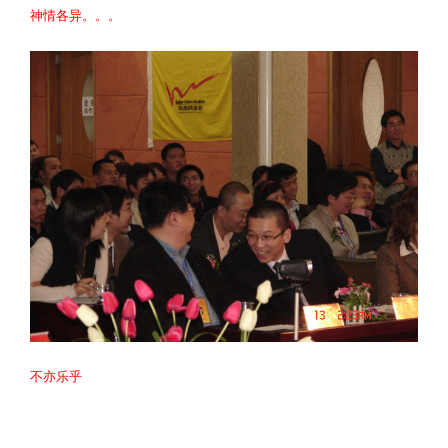
神情各异。。。
不亦乐乎