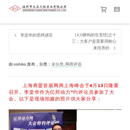
帮我查找新的
衬衫
尺码
中号
价格介于
。显示所有
黑色
商品，品牌为
默认品牌
.
[ K.O裤钩的生意经]之十
李棠华的受聘感言
三：大客户是需要用耐心
来培养的
查找产品！
由
oishiko
发布，分类：
未分类
,
网商评选
上海商盟首届网商上海峰会于4月13日隆重
召开。李棠华作为亿邦动力*约评论员参加了大
会。以下是现场拍摄的照片供大家分享：