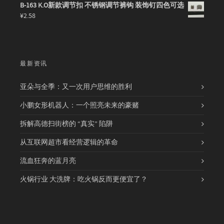
B-163 K.O新款调节扣 不锈钢调节裤钩 装饰钉四色可选
¥
2.58
最新资讯
亚朵与全季：又一次用户思维的胜利
小鹏女形机器人：一个照亮未来的豪赌
拆解高德扫街榜的 “真实” 陷阱
从互联网超市看经营逻辑的革命
流血狂奔的蓝月亮
火锅行业 大洗牌：吃火锅反而更便宜了？