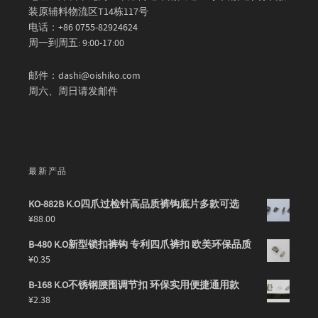
装原辅料物流区T14栋117号
电话：+86 0755-82924624
周一到周五: 9:00-17:00
邮件：dashi@oishiko.com
周六、周日请发邮件
最新产品
KO-882B K.O四爪过检针高品质裤钩底片多款可选
¥
88.00
B-480 K.O新型锁扣裤钩 专利四爪裤扣 欧美环保品质
¥
0.35
B-168 K.O不锈钢腰围调节扣 环保实用便捷通用款
¥
2.38