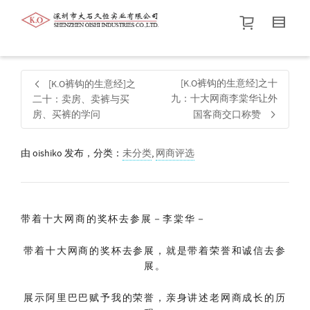
帮我查找新的
衬衫
尺码
中号
价格介于
。显示所有
黑色
商品，品牌为
默认品牌
.
[K.O裤钩的生意经]之十
[K.O裤钩的生意经]之
九：十大网商李棠华让外
二十：卖房、卖裤与买
房、买裤的学问
国客商交口称赞
查找产品！
由
oishiko
发布，分类：
未分类
,
网商评选
带着十大网商的奖杯去参展－李棠华－
带着十大网商的奖杯去参展，就是带着荣誉和诚信去参
展。
展示阿里巴巴赋予我的荣誉，亲身讲述老网商成长的历