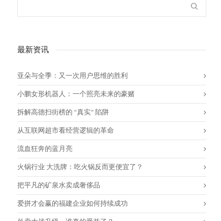
最新资讯
亚朵与全季：又一次用户思维的胜利
小鹏女形机器人：一个照亮未来的豪赌
拆解高德扫街榜的 “真实” 陷阱
从互联网超市看经营逻辑的革命
流血狂奔的蓝月亮
火锅行业 大洗牌：吃火锅反而更便宜了？
把平凡的矿泉水卖成奢侈品
爱拼才会赢的福建企业如何持续成功