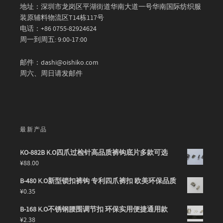
地址：深圳市龙岗区平湖街道华南大道一号华南国际纺织服
装原辅料物流区T14栋117号
电话：+86 0755-82924624
周一到周五: 9:00-17:00
邮件：dashi@oishiko.com
周六、周日请发邮件
最新产品
KO-882B K.O四爪过检针高品质裤钩底片多款可选
¥
88.00
B-480 K.O新型锁扣裤钩 专利四爪裤扣 欧美环保品质
¥
0.35
B-168 K.O不锈钢腰围调节扣 环保实用便捷通用款
¥
2.38