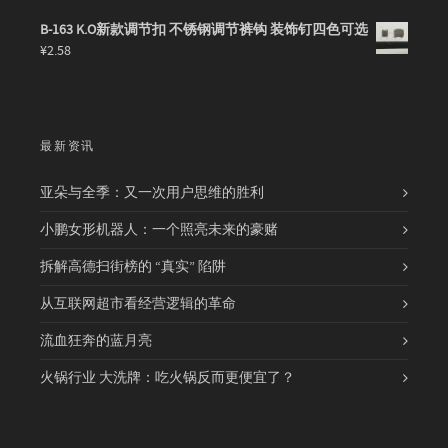
B-163 K.O新款调节扣 不锈钢调节裤钩 装饰钉四色可选
¥
2.58
最新资讯
亚朵与全季：又一次用户思维的胜利
小鹏女形机器人：一个照亮未来的豪赌
拆解高德扫街榜的 “真实” 陷阱
从互联网超市看经营逻辑的革命
流血狂奔的蓝月亮
火锅行业 大洗牌：吃火锅反而更便宜了？