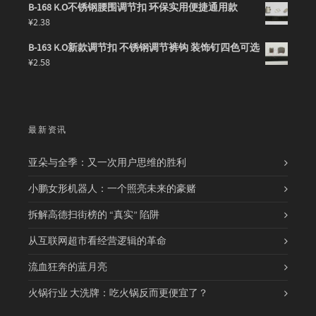
B-168 K.O不锈钢腰围调节扣 环保实用便捷通用款
¥
2.38
B-163 K.O新款调节扣 不锈钢调节裤钩 装饰钉四色可选
¥
2.58
最新资讯
亚朵与全季：又一次用户思维的胜利
小鹏女形机器人：一个照亮未来的豪赌
拆解高德扫街榜的 “真实” 陷阱
从互联网超市看经营逻辑的革命
流血狂奔的蓝月亮
火锅行业 大洗牌：吃火锅反而更便宜了？