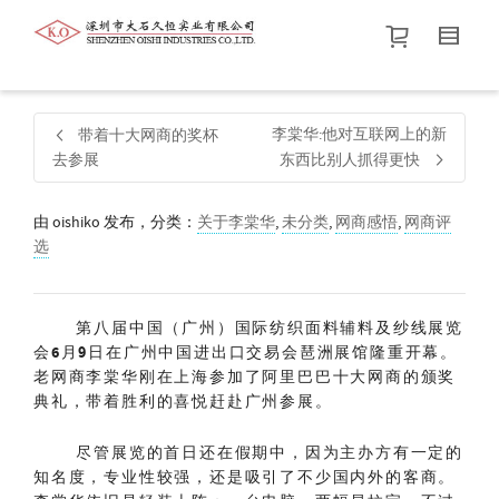
帮我查找新的
衬衫
尺码
中号
价格介于
。显示所有
黑色
商品，品牌为
默认品牌
.
李棠华:他对互联网上的新
带着十大网商的奖杯
去参展
东西比别人抓得更快
查找产品！
由
oishiko
发布，分类：
关于李棠华
,
未分类
,
网商感悟
,
网商评
选
第八届中国（广州）国际纺织面料辅料及纱线展览
会
6
月
9
日在广州中国进出口交易会琶洲展馆隆重开幕。
老网商李棠华刚在上海参加了阿里巴巴十大网商的颁奖
典礼，带着胜利的喜悦赶赴广州参展。
尽管展览的首日还在假期中，因为主办方有一定的
知名度，专业性较强，还是吸引了不少国内外的客商。