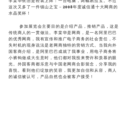
李棠华依旧是轻装上阵：一台电脑，两幅易拉宝。不过
这次又多了一件镇山之宝－
2008
年度诚信通十大网商的
水晶奖杯！
参加展览会主要目的是介绍产品，推销产品，这是
传统商人的一贯做法。李棠华是网商，是一名阿里巴巴
的优秀网商，我有宣传和推广电子商务的社会责任，不
失时机的现身说法是老网商独特的营销方式。当我向外
国客商介绍，是阿里巴巴成就了我事业，用电子商务将
小裤钩做成大生意时，他们都对我投来赞许和羡慕的眼
光。外国客商都乐意与中国老网商合影留念，分享我的
喜悦。看到他们绽放的笑容，我更加自信和从容，商人
的诚信被认可，产品自然也会被客户接受！