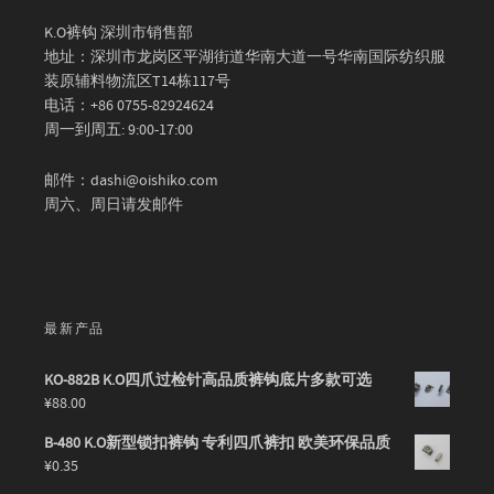
K.O裤钩 深圳市销售部
地址：深圳市龙岗区平湖街道华南大道一号华南国际纺织服
装原辅料物流区T14栋117号
电话：+86 0755-82924624
周一到周五: 9:00-17:00
邮件：dashi@oishiko.com
周六、周日请发邮件
最新产品
KO-882B K.O四爪过检针高品质裤钩底片多款可选
¥
88.00
B-480 K.O新型锁扣裤钩 专利四爪裤扣 欧美环保品质
¥
0.35