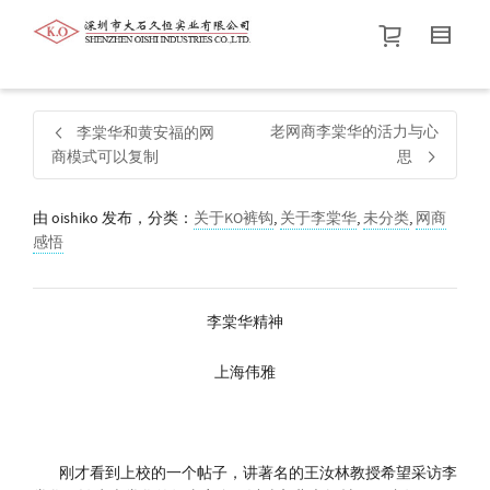
帮我查找新的
衬衫
尺码
中号
价格介于
。显示所有
黑色
商品，品牌为
默认品牌
.
老网商李棠华的活力与心
李棠华和黄安福的网
商模式可以复制
思
查找产品！
由
oishiko
发布，分类：
关于KO裤钩
,
关于李棠华
,
未分类
,
网商
感悟
李棠华精神
上海伟雅
刚才看到上校的一个帖子，讲著名的王汝林教授希望采访李