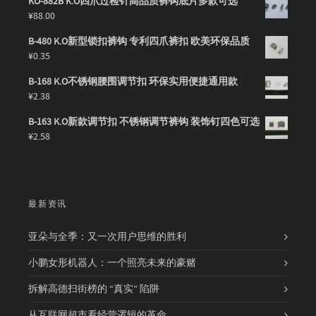
KO-882B K.O四爪过检针高品质裤钩底片多款可选
¥
88.00
B-480 K.O新型锁扣裤钩 专利四爪裤扣 欧美环保品质
¥
0.35
B-168 K.O不锈钢腰围调节扣 环保实用便捷通用款
¥
2.38
B-163 K.O新款调节扣 不锈钢调节裤钩 装饰钉四色可选
¥
2.58
最新资讯
亚朵与全季：又一次用户思维的胜利
小鹏女形机器人：一个照亮未来的豪赌
拆解高德扫街榜的 “真实” 陷阱
从互联网超市看经营逻辑的革命