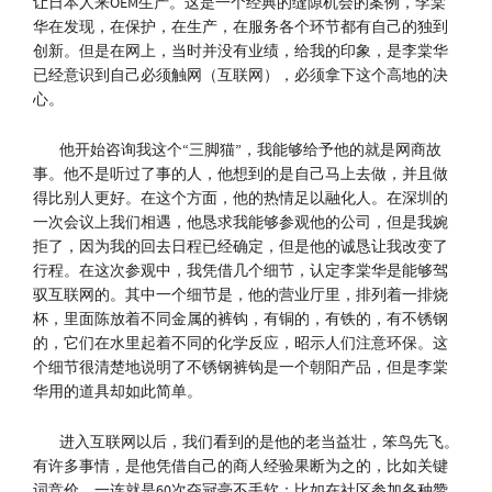
让日本人来OEM生产。这是一个经典的缝隙机会的案例，李棠
华在发现，在保护，在生产，在服务各个环节都有自己的独到
创新。但是在网上，当时并没有业绩，给我的印象，是李棠华
已经意识到自己必须触网（互联网），必须拿下这个高地的决
心。
他开始咨询我这个“三脚猫”，我能够给予他的就是网商故
事。他不是听过了事的人，他想到的是自己马上去做，并且做
得比别人更好。在这个方面，他的热情足以融化人。在深圳的
一次会议上我们相遇，他恳求我能够参观他的公司，但是我婉
拒了，因为我的回去日程已经确定，但是他的诚恳让我改变了
行程。在这次参观中，我凭借几个细节，认定李棠华是能够驾
驭互联网的。其中一个细节是，他的营业厅里，排列着一排烧
杯，里面陈放着不同金属的裤钩，有铜的，有铁的，有不锈钢
的，它们在水里起着不同的化学反应，昭示人们注意环保。这
个细节很清楚地说明了不锈钢裤钩是一个朝阳产品，但是李棠
华用的道具却如此简单。
进入互联网以后，我们看到的是他的老当益壮，笨鸟先飞。
有许多事情，是他凭借自己的商人经验果断为之的，比如关键
词竞价，一连就是60次夺冠毫不手软；比如在社区参加各种赞