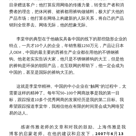
目录赠送客户；他打算应用网络的传播力量，转变生产者和消
费者的理念，把休闲裤、裙裤都用裤钩做辅料，极大扩大他的
产品市场；他打算在网络上构建新的人际关系，将自己的产品
销到全世界去。网络无际，他的想象无际。
李棠华的典型在于他确实具备中国的线下的那些隐形企业的
特点，一共才10个人的企业，年销售额1250万元，产品让日本
人OEM，中国的最主要的西裤生产企业都在用他的不锈钢裤
钩。他老老实实告诉大家，他只是不锈钢裤钩的大王，但是他
的裤钩是环保的朝阳产品，在互联网的帮助下，他一定会成为
中国的，甚至是国际的裤钩大王的。
这就是李棠华精神。中国的中小企业在“触网”的过程中，太
需要这样的精神了。每年写50–100个网商故事是我的第一目
标，跟踪报道10多个优秀网商的发展经历是我的第二目标。我
希望跟踪报道李棠华，我相信他在有限的时间里会成为网络贸
易的达人。
感谢伟雅老师的文章和对我的鼓励。
上海伟雅是我
博客的启蒙老师。在他的建议和启发下，2007年6月13