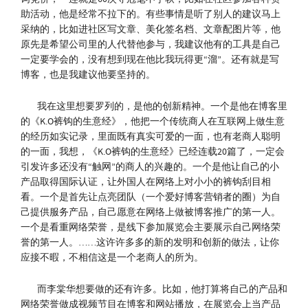
助活动，他是经常不拉下的。有些事情是听了别人的建议马上
采纳的，比如进社区写文章、美化签名档、文章配图片等，他
原先是希望公司里的人代替他参与，我建议他有的工具是自己
一定要学会的，没有想到现在他比我玩得更“溜”。还有就是写
博客，也是我建议他要坚持的。
我在这里想要罗列的，是他的创新精神。一个是他在博客里
的《K.O裤钩的生意经》，他把一个传统商人在互联网上做生意
的经历如实记录，里面既有真实可爱的一面，也有老商人聪明
的一面，我想，《K.O裤钩的生意经》已经连载20篇了，一定会
引发许多还没有“触网”的商人的兴趣的。一个是他让自己的小
产品取得国际认证，让外国人在网络上对小小的裤钩刮目相
看。一个是首先让点亮团队（一个爱好博客营销者的圈）为自
己提供服务产品，自己愿意在网络上做被博客推广的第一人。
一个是看重网络荣誉，是线下参加展览会主要展示自己网络荣
誉的第一人。……这许许多多的新的发明和创新的做法，让你
应接不暇，不相信这是一个老商人的所为。
而李棠华想要做的还有许多。比如，他打算将自己的产品和
网络荣誉做成视频节目在博客和网站播放，在展览会上当产品