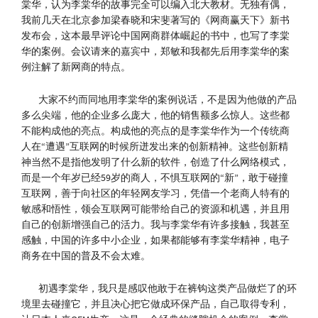
棠华，认为李棠华的故事完全可以编入北大教材。无独有偶，
我前几天在北京参加梁春晓和宋斐著写的《网商赢天下》新书
发布会，这本最早评论中国网商群体崛起的书中，也写了李棠
华的案例。会议请来的嘉宾中，郑敏和我都先后用李棠华的案
例注解了新网商的特点。
大家不约而同地用李棠华的案例说话，不是因为他做的产品
多么尖端，他的企业多么庞大，他的销售额多么惊人。这些都
不能构成他的亮点。构成他的亮点的是李棠华作为一个传统商
人在“遭遇”互联网的时候所迸发出来的创新精神。这些创新精
神当然不是指他发明了什么新的软件，创造了什么网络模式，
而是一个年岁已经59岁的商人，不惧互联网的“新”，敢于碰撞
互联网，善于向社区的年轻网友学习，凭借一个老商人特有的
敏感和悟性，领会互联网可能带给自己的资源和机遇，并且用
自己的创新增强自己的活力。我与李棠华有许多接触，我甚至
感触，中国的许多中小企业，如果都能够有李棠华精神，电子
商务在中国的普及不会太难。
初遇李棠华，我只是感叹他敢于在裤钩这类产品做烂了的环
境里去碰撞它，并且决心把它做成环保产品，自己取得专利，