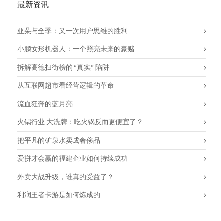
最新资讯
亚朵与全季：又一次用户思维的胜利
小鹏女形机器人：一个照亮未来的豪赌
拆解高德扫街榜的 “真实” 陷阱
从互联网超市看经营逻辑的革命
流血狂奔的蓝月亮
火锅行业 大洗牌：吃火锅反而更便宜了？
把平凡的矿泉水卖成奢侈品
爱拼才会赢的福建企业如何持续成功
外卖大战升级，谁真的受益了？
利润王者卡游是如何炼成的