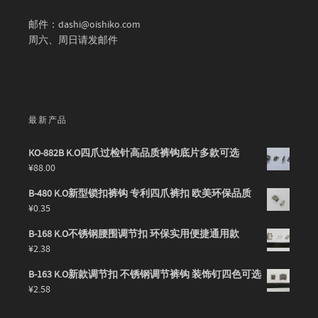
邮件：dashi@oishiko.com
周六、周日请发邮件
最新产品
KO-882B K.O四爪过检针高品质裤钩底片多款可选
¥
88.00
B-480 K.O新型锁扣裤钩 专利四爪裤扣 欧美环保品质
¥
0.35
B-168 K.O不锈钢腰围调节扣 环保实用便捷通用款
¥
2.38
B-163 K.O新款调节扣 不锈钢调节裤钩 装饰钉四色可选
¥
2.58