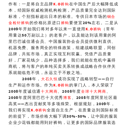
作有：一是将
自主品牌
在中国生产后大幅降低成
K.O裤钩
本，经国际权威检测机构检测，产品质量完全达到国际
标准，个别指标超出日本的标准。专供日本市场的
铜合
的价格比原进口
要便宜
20%
左右。二是从
金检针裤钩
裤钩
2009
年开始我们将对多年以来一直使用
（常年
K.O裤钩
用量达
50
万副以上）的老客户，以及能达到该用量的阿
里巴巴诚信通会员、中国服装协会会员提供微利直供、
机器免费、服务周全的特殊政策，组建战略联盟，同创
品牌，共拓市场，真正实现互利双赢。凭借产品质量
好，厂家花钱少，品种选择多，我们就能在危机中赢得
商机，将与客户的单纯买卖关系转换成战略合作伙伴关
系就能临危不惧，永远立于不败之地。
2008
年，
成功实现了战略转型
——
自行
大石久恒
生产和运作市场。作为
的掌门人，本人荣获了
K.O裤钩
2008
年度诚信通
、
2008
年度
、
十大网商
全球十大网商
2008
年度阿里巴巴十大优秀
、
2008
年度阿里社区最
博客
高奖
——
杰出贡献奖等多项殊荣。根据规划，
2009
年，
我们将实现
全面自主生产，在质量达到国际标准
K.O裤钩
的
前提下，市场价格大幅下调
30%-50%
，让中国的服装
企业少花钱都能用到好裤钩，让更多的国际品牌服装选