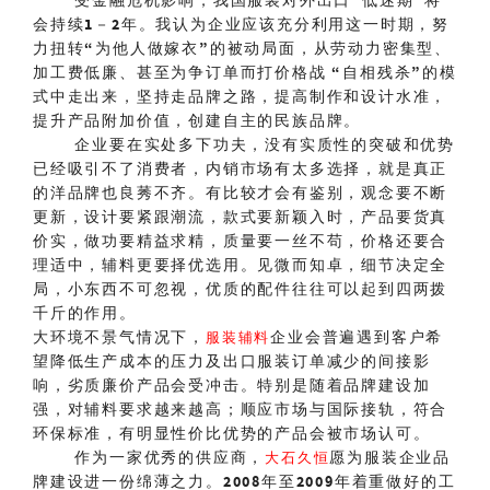
受金融危机影响，我国服装对外出口
“
低迷期
”
将
会持续
1
－
2
年。我认为企业应该充分利用这一时期，努
力扭转
“
为他人做嫁衣
”
的被动局面，从劳动力密集型、
加工费低廉、甚至为争订单而打价格战
“
自相残杀
”
的模
式中走出来，坚持走品牌之路，提高制作和设计水准，
提升产品附加价值，创建自主的民族品牌。
企业要在实处多下功夫，没有实质性的突破和优势
已经吸引不了消费者，内销市场有太多选择，就是真正
的洋品牌也良莠不齐。有比较才会有鉴别，观念要不断
更新，设计要紧跟潮流，款式要新颖入时，产品要货真
价实，做功要精益求精，质量要一丝不苟，价格还要合
理适中，辅料更要择优选用。见微而知卓，细节决定全
局，小东西不可忽视，优质的配件往往可以起到四两拨
千斤的作用。
大环境不景气情况下，
企业会普遍遇到客户希
服装辅料
望降低生产成本的压力及出口服装订单减少的间接影
响，劣质廉价产品会受冲击。特别是随着品牌建设加
强，对辅料要求越来越高；顺应市场与国际接轨，符合
环保标准，有明显性价比优势的产品会被市场认可。
作为一家优秀的供应商，
愿为服装企业品
大石久恒
牌建设进一份绵薄之力。
2008
年至
2009
年着重做好的工