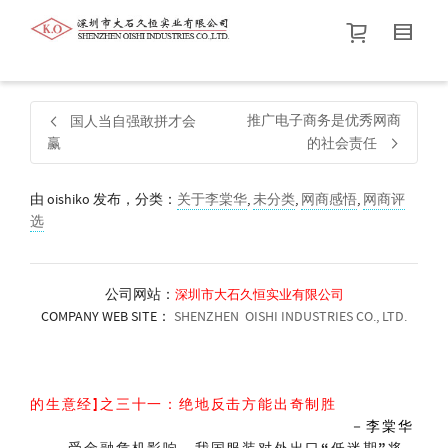
帮我查找新的
衬衫
尺码
中号
价格介于
。显示所有
黑色
商品，品牌为
默认品牌
.
推广电子商务是优秀网商
国人当自强敢拼才会
赢
的社会责任
查找产品！
由
oishiko
发布，分类：
关于李棠华
,
未分类
,
网商感悟
,
网商评
选
公司网站：
深圳市大石久恒实业有限公司
COMPANY WEB SITE：
SHENZHEN OISHI INDUSTRIES CO., LTD.
[K.
的生意经
]
之三十一：绝地反击方能出奇制胜
－李棠华