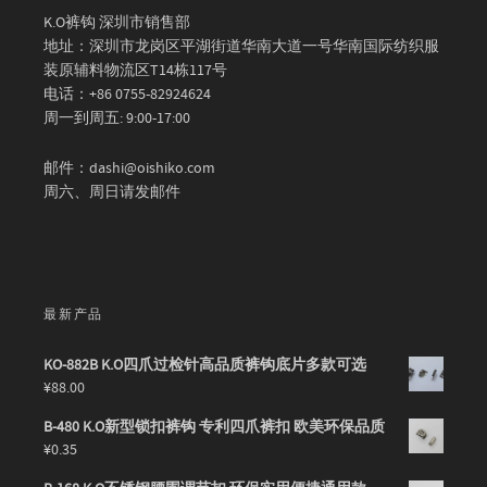
K.O裤钩 深圳市销售部
地址：深圳市龙岗区平湖街道华南大道一号华南国际纺织服
装原辅料物流区T14栋117号
电话：+86 0755-82924624
周一到周五: 9:00-17:00
邮件：dashi@oishiko.com
周六、周日请发邮件
最新产品
KO-882B K.O四爪过检针高品质裤钩底片多款可选
¥
88.00
B-480 K.O新型锁扣裤钩 专利四爪裤扣 欧美环保品质
¥
0.35