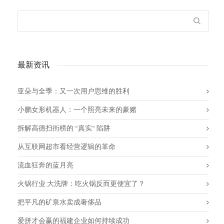
最新资讯
亚朵与全季：又一次用户思维的胜利
小鹏女形机器人：一个照亮未来的豪赌
拆解高德扫街榜的 “真实” 陷阱
从互联网超市看经营逻辑的革命
流血狂奔的蓝月亮
火锅行业 大洗牌：吃火锅反而更便宜了？
把平凡的矿泉水卖成奢侈品
爱拼才会赢的福建企业如何持续成功