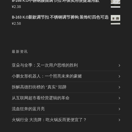
B-168 K.O不锈钢腰围调节扣 环保实用便捷通用款
¥
2.38
B-163 K.O新款调节扣 不锈钢调节裤钩 装饰钉四色可选
¥
2.58
最新资讯
亚朵与全季：又一次用户思维的胜利
小鹏女形机器人：一个照亮未来的豪赌
拆解高德扫街榜的 “真实” 陷阱
从互联网超市看经营逻辑的革命
流血狂奔的蓝月亮
火锅行业 大洗牌：吃火锅反而更便宜了？