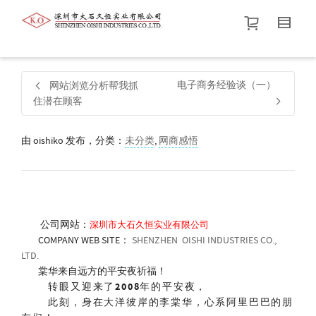
帮我查找新的
衬衫
尺码
中号
价格介于
。显示所有
黑色
商品，品牌为
默认品牌
.
电子商务经验谈（一）
网站浏览分析帮我抓
住潜在顾客
查找产品！
由
oishiko
发布，分类：
未分类
,
网商感悟
公司网站：
深圳市大石久恒实业有限公司
COMPANY WEB SITE：
SHENZHEN OISHI INDUSTRIES CO.,
LTD.
棠华来自远方的平安夜祈福！
转眼又迎来了
2008
年的平安夜，
此刻，身在大洋彼岸的李棠华，心系阿里巴巴的朋