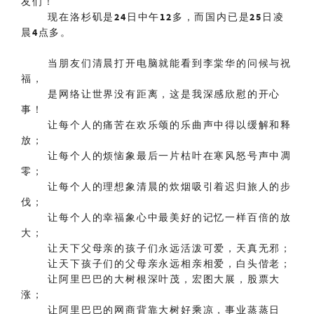
友们！
现在洛杉矶是
24
日中午
12
多，而国内已是
25
日凌
晨
4
点多。
当朋友们清晨打开电脑就能看到李棠华的问候与祝
福，
是网络让世界没有距离，这是我深感欣慰的开心
事！
让每个人的痛苦在欢乐颂的乐曲声中得以缓解和释
放；
让每个人的烦恼象最后一片枯叶在寒风怒号声中凋
零；
让每个人的理想象清晨的炊烟吸引着迟归旅人的步
伐；
让每个人的幸福象心中最美好的记忆一样百倍的放
大；
让天下父母亲的孩子们永远活泼可爱，天真无邪；
让天下孩子们的父母亲永远相亲相爱，白头偕老；
让阿里巴巴的大树根深叶茂，宏图大展，股票大
涨；
让阿里巴巴的网商背靠大树好乘凉，事业蒸蒸日