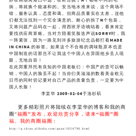
好在商场离港口不远，在柜台挑了
N
个都有不同的毛
病，将就换个能凑和的。安当地水准来说，这个商场不
错，服务认真，态度和蔼。但商品质量实在太差，连他
们都无法找到一个完全满意的。耐心的拆了
N
个包装，
又将问题产品码在一起，用西班牙语嘀咕着，看来肯定
要找供应商算账。当对方陪着笑脸迭声说
SORRY
时，我
一阵紧张，因为一路见到许多旅游纪念品都打着
MADE
IN CHINA
的标签。如果这个不合格的调味瓶原本也是
中国制造的话那岂不让我这个中国人在异国他乡丢人现
眼，无地自容！
在此郑重拜托有良知的中国老板们：
中国产的货可以畅
销，中国人的脸丢不起！当你们美滋滋的数着美金欧元
日币的同时切记要对自己产品的质量负责，一定要为中
国人长脸！
李棠华
2009-02-04
于洛杉矶
更多精彩照片将陆续在李棠华的博客和我的商
福圈
”发布，欢迎欣赏分享，请来“
福圈
”圈
圈“
福。
我的商圈福圈：
http://q.china.alibaba.com/quan/1054796.html