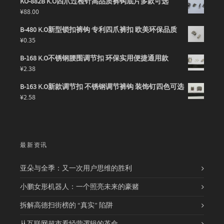
KO-882B K.O四爪过检针高品质裤钩底片多款可选
¥
88.00
B-480 K.O新型锁扣裤钩 专利四爪裤扣 欧美环保品质
¥
0.35
B-168 K.O不锈钢腰围调节扣 环保实用便捷通用款
¥
2.38
B-163 K.O新款调节扣 不锈钢调节裤钩 装饰钉四色可选
¥
2.58
最新资讯
亚朵与全季：又一次用户思维的胜利
小鹏女形机器人：一个照亮未来的豪赌
拆解高德扫街榜的 “真实” 陷阱