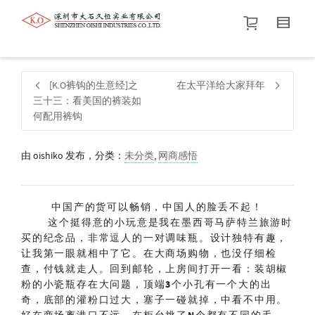
帮我查找新的
衬衫
尺码
中号
价格介于
。显示所有
黑色
商品，品牌为
默认品牌
.
[K.O裤钩的生意经]之
在太平洋给大家拜年
三十三：看美国的裤装如
何配用裤钩
查找产品！
由
oishiko
发布，分类：
未分类
,
网商感悟
中国产的货可以畅销，中国人的脸丢不起！
这个挺得意的小玩意是我在墨西哥马萨特兰旅游时
买的纪念品，非常逗人的一对调味瓶。设计独特有趣，
让我第一眼就相中了它。在大商场购物，也没仔细检
查，付钱就走人。回到邮轮，上房间打开一看：装胡椒
粉的小瓷瓶存在大问题，顶端
3
个小孔有一个大的出
奇，底部的灌粉口过大，塞子一碰就掉，中看不中用。