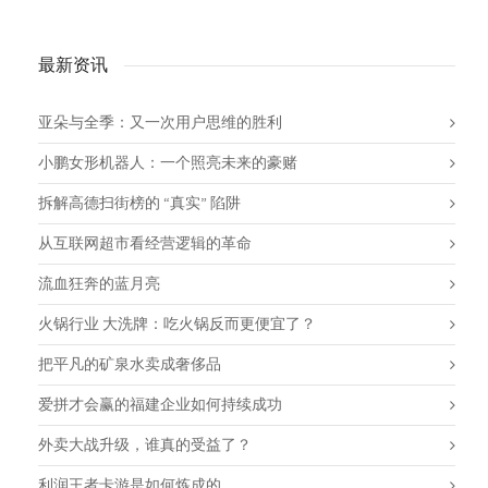
最新资讯
亚朵与全季：又一次用户思维的胜利
小鹏女形机器人：一个照亮未来的豪赌
拆解高德扫街榜的 “真实” 陷阱
从互联网超市看经营逻辑的革命
流血狂奔的蓝月亮
火锅行业 大洗牌：吃火锅反而更便宜了？
把平凡的矿泉水卖成奢侈品
爱拼才会赢的福建企业如何持续成功
外卖大战升级，谁真的受益了？
利润王者卡游是如何炼成的