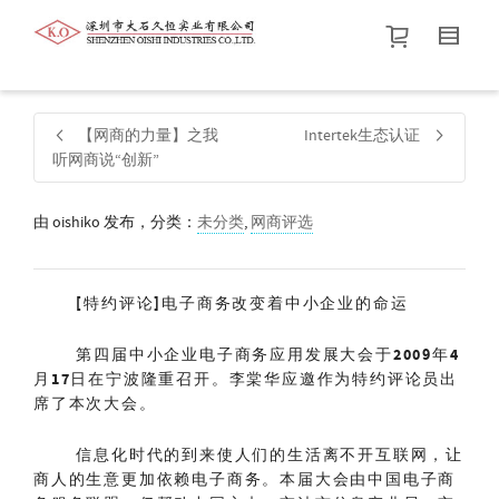
帮我查找新的
衬衫
尺码
中号
价格介于
。显示所有
黑色
商品，品牌为
默认品牌
.
【网商的力量】之我
Intertek生态认证
听网商说“创新”
查找产品！
由
oishiko
发布，分类：
未分类
,
网商评选
[特约评论]电子商务改变着中小企业的命运
第四届中小企业电子商务应用发展大会于
2009
年
4
月
17
日在宁波隆重召开。李棠华应邀作为特约评论员出
席了本次大会。
信息化时代的到来使人们的生活离不开互联网，让
商人的生意更加依赖电子商务。本届大会由中国电子商