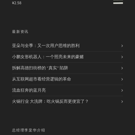
¥
2.58
最新资讯
亚朵与全季：又一次用户思维的胜利
小鹏女形机器人：一个照亮未来的豪赌
拆解高德扫街榜的 “真实” 陷阱
从互联网超市看经营逻辑的革命
流血狂奔的蓝月亮
火锅行业 大洗牌：吃火锅反而更便宜了？
总经理李棠华介绍