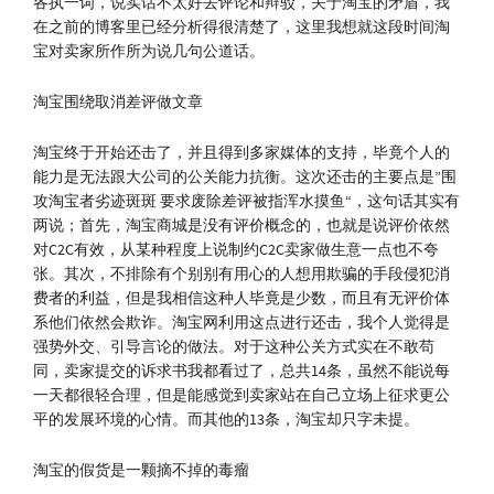
各执一词，说实话不太好去评论和辩驳，关于淘宝的矛盾，我
在之前的博客里已经分析得很清楚了，这里我想就这段时间淘
宝对卖家所作所为说几句公道话。
淘宝围绕取消差评做文章
淘宝终于开始还击了，并且得到多家媒体的支持，毕竟个人的
能力是无法跟大公司的公关能力抗衡。这次还击的主要点是”围
攻淘宝者劣迹斑斑 要求废除差评被指浑水摸鱼“，这句话其实有
两说；首先，淘宝商城是没有评价概念的，也就是说评价依然
对C2C有效，从某种程度上说制约C2C卖家做生意一点也不夸
张。其次，不排除有个别别有用心的人想用欺骗的手段侵犯消
费者的利益，但是我相信这种人毕竟是少数，而且有无评价体
系他们依然会欺诈。淘宝网利用这点进行还击，我个人觉得是
强势外交、引导言论的做法。对于这种公关方式实在不敢苟
同，卖家提交的诉求书我都看过了，总共14条，虽然不能说每
一天都很轻合理，但是能感觉到卖家站在自己立场上征求更公
平的发展环境的心情。而其他的13条，淘宝却只字未提。
淘宝的假货是一颗摘不掉的毒瘤