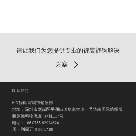
请让我们为您提供专业的裤装裤钩解决
方案
联系我们
K.O裤钩 深圳市销售部
地址：深圳市龙岗区平湖街道华南大道一号华南国际纺织服
装原辅料物流区T14栋117号
电话：+86 0755-82924624
周一到周五: 9:00-17:00