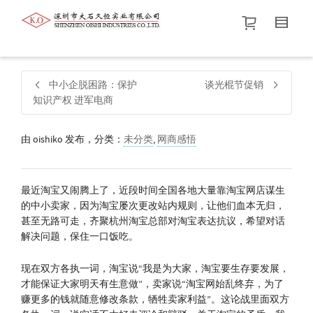
帮我查找新的
衬衫
尺码
中号
价格介于
。显示所有
黑色
商品，品牌为
默认品牌
.
中小企脱困路：保护
谈光棍节促销
知识产权 进军电商
查找产品！
由
oishiko
发布，分类：
未分类
,
网商感悟
最近淘宝又闹腾上了，近段时间全国各地大量靠淘宝网店谋生
的中小卖家，因为淘宝屡次更改站内规则，让他们血本无归，
甚至无路可走，齐聚杭州淘宝总部对淘宝表达抗议，希望对话
解决问题，保住一口饭吃。
现在双方各执一词，淘宝说“我是为大家，淘宝要生存要发展，
才能保证大家明天有生意做”，卖家说“淘宝网始乱终弃，为了
赚更多的钱就随意修改条款，牺牲卖家利益”。这论战里面双方