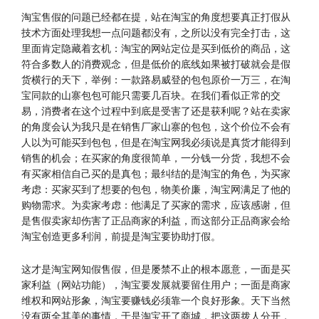
淘宝售假的问题已经都在提，站在淘宝的角度想要真正打假从
技术方面处理我想一点问题都没有，之所以没有完全打击，这
里面肯定隐藏着玄机：淘宝的网站定位是买到低价的商品，这
符合多数人的消费观念，但是低价的底线如果被打破就会是假
货横行的天下，举例：一款路易威登的包包原价一万三，在淘
宝同款的山寨包包可能只需要几百块。在我们看似正常的交
易，消费者在这个过程中到底是受害了还是获利呢？站在卖家
的角度会认为我只是在销售厂家山寨的包包，这个价位不会有
人以为可能买到包包，但是在淘宝网我必须说是真货才能得到
销售的机会；在买家的角度很简单，一分钱一分货，我想不会
有买家相信自己买的是真包；最纠结的是淘宝的角色，为买家
考虑：买家买到了想要的包包，物美价廉，淘宝网满足了他的
购物需求。为卖家考虑：他满足了买家的需求，应该感谢，但
是售假卖家却伤害了正品商家的利益，而这部分正品商家会给
淘宝创造更多利润，前提是淘宝要协助打假。
这才是淘宝网知假售假，但是屡禁不止的根本愿意，一面是买
家利益（网站功能），淘宝要发展就要留住用户；一面是商家
维权和网站形象，淘宝要赚钱必须靠一个良好形象。天下当然
没有两全其美的事情，于是淘宝开了商城，把这两拨人分开，