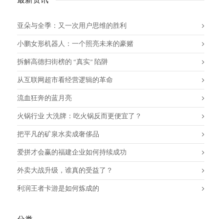
最新资讯
亚朵与全季：又一次用户思维的胜利
小鹏女形机器人：一个照亮未来的豪赌
拆解高德扫街榜的 “真实” 陷阱
从互联网超市看经营逻辑的革命
流血狂奔的蓝月亮
火锅行业 大洗牌：吃火锅反而更便宜了？
把平凡的矿泉水卖成奢侈品
爱拼才会赢的福建企业如何持续成功
外卖大战升级，谁真的受益了？
利润王者卡游是如何炼成的