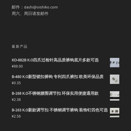
邮件：dashi@oishiko.com
周六、周日请发邮件
最新产品
KO-882B K.O四爪过检针高品质裤钩底片多款可选
¥
88.00
B-480 K.O新型锁扣裤钩 专利四爪裤扣 欧美环保品质
¥
0.35
B-168 K.O不锈钢腰围调节扣 环保实用便捷通用款
¥
2.38
B-163 K.O新款调节扣 不锈钢调节裤钩 装饰钉四色可选
¥
2.58