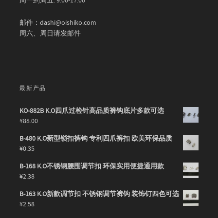
周一到周五: 9:00-17:00
邮件：dashi@oishiko.com
周六、周日请发邮件
最新产品
KO-882B K.O四爪过检针高品质裤钩底片多款可选
¥
88.00
B-480 K.O新型锁扣裤钩 专利四爪裤扣 欧美环保品质
¥
0.35
B-168 K.O不锈钢腰围调节扣 环保实用便捷通用款
¥
2.38
B-163 K.O新款调节扣 不锈钢调节裤钩 装饰钉四色可选
¥
2.58