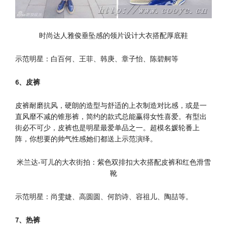
时尚达人雅俊垂坠感的领片设计大衣搭配厚底鞋
示范明星：白百何、王菲、韩庚、章子怡、陈碧舸等
6
、皮裤
皮裤耐磨抗风，硬朗的造型与舒适的上衣制造对比感，或是一
直风靡不减的锥形裤，简约的款式总能赢得女性喜爱。有型出
街必不可少，皮裤也是明星最爱单品之一。超模名媛轮番上
阵，你想要的帅气性感她们都送上示范演绎。
米兰达-可儿的大衣街拍：紫色双排扣大衣搭配皮裤和红色滑雪
靴
示范明星：尚雯婕、高圆圆、何韵诗、容祖儿、陶喆等。
7
、热裤