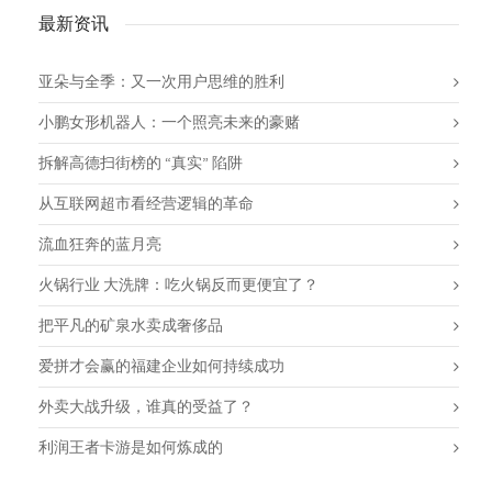
最新资讯
亚朵与全季：又一次用户思维的胜利
小鹏女形机器人：一个照亮未来的豪赌
拆解高德扫街榜的 “真实” 陷阱
从互联网超市看经营逻辑的革命
流血狂奔的蓝月亮
火锅行业 大洗牌：吃火锅反而更便宜了？
把平凡的矿泉水卖成奢侈品
爱拼才会赢的福建企业如何持续成功
外卖大战升级，谁真的受益了？
利润王者卡游是如何炼成的