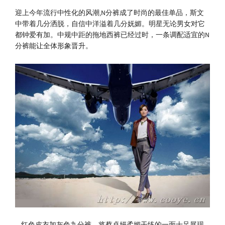
迎上今年流行中性化的风潮,N分裤成了时尚的最佳单品，斯文
中带着几分洒脱，自信中洋溢着几分妩媚。明星无论男女对它
都钟爱有加。中规中距的拖地西裤已经过时，一条调配适宜的N
分裤能让全体形象晋升。
红色皮衣加灰色九分裤，将蔡卓妍柔媚干练的一面十足展现