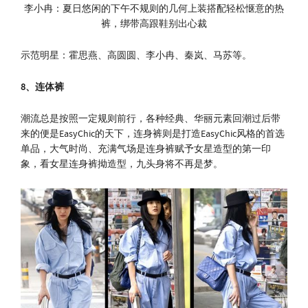
李小冉：夏日悠闲的下午不规则的几何上装搭配轻松惬意的热
裤，绑带高跟鞋别出心裁
示范明星：霍思燕、高圆圆、李小冉、秦岚、马苏等。
8
、连体裤
潮流总是按照一定规则前行，各种经典、华丽元素回潮过后带
来的便是EasyChic的天下，连身裤则是打造EasyChic风格的首选
单品，大气时尚、充满气场是连身裤赋予女星造型的第一印
象，看女星连身裤拗造型，九头身将不再是梦。