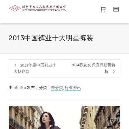
帮我查找新的
衬衫
尺码
中号
价格介于
。显示所有
黑色
商品，品牌为
默认品牌
.
2013中国裤业十大明星裤装
查找产品！
2014春夏女裤流行趋势解
2013年度中国裤业十
大畅销款
析
由
oishiko
发布，分类：
未分类
,
行业资讯