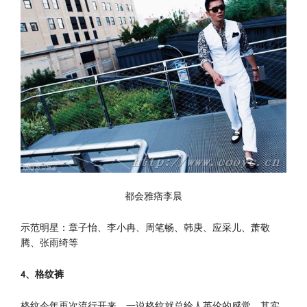
都会雅痞李晨
示范明星：章子怡、李小冉、周笔畅、韩庚、应采儿、萧敬
腾、张雨绮等
4
、格纹裤
格纹今年再次流行开来，一说格纹就总给人英伦的感觉，其实