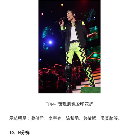
“雨神”萧敬腾也爱印花裤
示范明星：蔡健雅、李宇春、陈紫函、萧敬腾、吴莫愁等。
10
、N
分裤