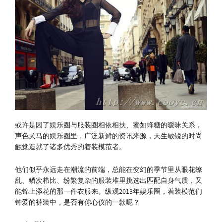
或许是因了娱乐圈与服装圈相依相扶、蜜如蜂糖的暧昧关系，
声色犬马的娱乐圈里，广泛新鲜的资讯来源，天生敏锐的时尚
触觉造就了诸多优秀的着装模范者。
他们似乎永远走在潮流的前端，总能在变幻的季节里从眼花缭
乱、鳞次栉比、纷繁复杂的服装堆里挑选出匹配自身气质，又
能锦上添花的那一件衣服来。纵观2013年娱乐圈，着装模范们
钟爱的裤装中，是否有你心仪的一款呢？