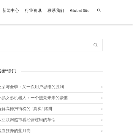
新闻中心
行业资讯
联系我们
Global Site
查找产品！
最新资讯
亚朵与全季：又一次用户思维的胜利
小鹏女形机器人：一个照亮未来的豪赌
拆解高德扫街榜的 “真实” 陷阱
从互联网超市看经营逻辑的革命
流血狂奔的蓝月亮