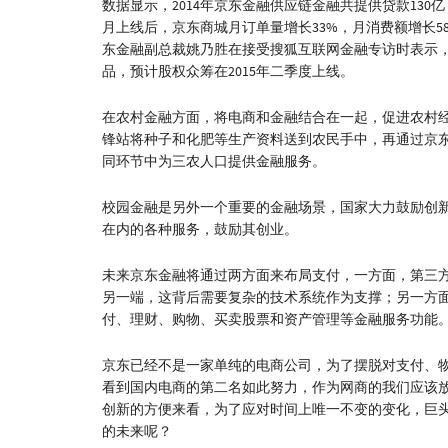
数据显示，2014年京东金融供应链金融共提供贷款130亿，
月上线后，京东商城月订单量增长33%，月消费额增长5
东金融副总裁姚乃胜在接受搜狐互联网金融专访时表示
品，预计股权众筹在2015年二季度上线。
在农村金融方面，将电商和金融结合在一起，促进农村
锋站将种子和化肥等生产资料送到农民手中，再通过京
同环节中为三农人口提供金融服务。
校园金融是另外一个重要的金融场景，国家大力鼓励创
在内的各种服务，鼓励其创业。
未来京东金融将通过两方面来布局支付，一方面，第三
另一端，这背后需要复杂的技术系统作为支撑；另一方
付、理财、购物、买卖股票和资产管理等金融服务功能
京东已经不是一家单纯的电商公司，为了摆脱对支付、
看到国内电商的第二名如此努力，作为网商的我们应该
创新的方便来看，为了应对时间上唯一不变的变化，巨
的未来呢？