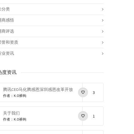
未分类
网商感悟
网商评选
荣誉和资质
行业资讯
热度资讯
腾讯CEO马化腾感恩深圳感恩改革开放
3
作者：K.O裤钩
关于我们
1
作者：K.O裤钩