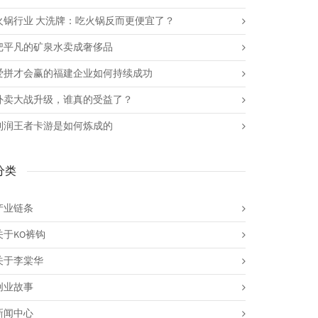
火锅行业 大洗牌：吃火锅反而更便宜了？
把平凡的矿泉水卖成奢侈品
爱拼才会赢的福建企业如何持续成功
外卖大战升级，谁真的受益了？
利润王者卡游是如何炼成的
分类
产业链条
关于KO裤钩
关于李棠华
创业故事
新闻中心