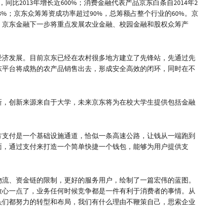
同比2013年增长近600%；消费金融代表产品京东白条自2014年2
8%；京东众筹筹资成功率超过90%，总筹额占整个行业的60%。京
，京东金融下一步将重点发展农业金融、校园金融和股权众筹产
经济发展。目前京东已经在农村很多地方建立了先锋站，先通过先
东平台将成熟的农产品销售出去，形成安全高效的闭环，同时在不
新，创新来源来自于大学，未来京东将为在校大学生提供包括金融
方支付是一个基础设施通道，恰似一条高速公路，让钱从一端跑到
面，通过支付来打造一个简单快捷一个钱包，能够为用户提供支
。
物流、资金链的限制，更好的服务用户，绘制了一篇宏伟的蓝图。
放心一点了，业务任何时候竞争都是一件有利于消费者的事情。从
头们都努力的转型和布局，我们有什么理由不鞭策自己，思索企业